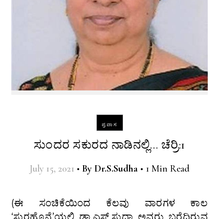
ಪ್ರವಾಸ
ಸುಂದರ ಸಕುರದ ನಾಡಿನಲ್ಲಿ… ಚೆರ್ರಿ:1
July 15, 2021
•
By
Dr.S.Sudha
•
1 Min Read
(ಈ ಸಂಚಿಕೆಯಿಂದ ಕೆಲವು ವಾರಗಳ ಕಾಲ
‘ಸುರಹೊನ್ನೆ’ಯಲ್ಲಿ ಡಾ.ಎಸ್.ಸುಧಾ ಅವರು ಬರೆದಿರುವ