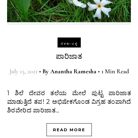
ಬೆಳಕು-ಬಳ್ಳಿ
ಪಾರಿಜಾತ
July 15, 2021
•
By
Anantha Ramesha
•
1 Min Read
1 ಶಿಲೆ ದೇವರ ತಲೆಯ ಮೇಲೆ ಪುಟ್ಟ ಪಾರಿಜಾತ
ಮಾಡುತ್ತಿದೆ ತಪ! 2 ಅಭಿಷೇಕಗೊಂಡ ವಿಗ್ರಹ ತಂಪಾಗಿದೆ
ಶಿರವೇರಿದ ಪಾರಿಜಾತ…
READ MORE