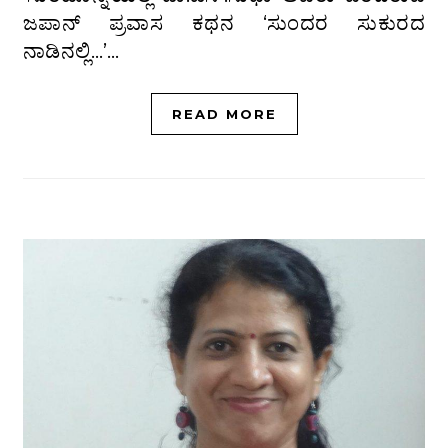
ಜಪಾನ್ ಪ್ರವಾಸ ಕಥನ ‘ಸುಂದರ ಸುಕುರದ
ನಾಡಿನಲ್ಲಿ…’…
READ MORE