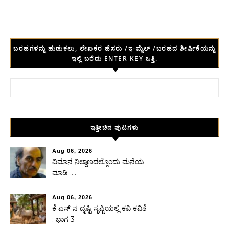
ಬರಹಗಳನ್ನು ಹುಡುಕಲು, ಲೇಖಕರ ಹೆಸರು /ಇ-ಮೈಲ್ /ಬರಹದ ಶೀರ್ಷಿಕೆಯನ್ನು
ಇಲ್ಲಿ ಬರೆದು ENTER KEY ಒತ್ತಿ.
Search for:
ಇತ್ತೀಚಿನ ಪುಟಗಳು
Aug 06, 2026
ವಿಮಾನ ನಿಲ್ದಾಣದಲ್ಲೊಂದು ಮನೆಯ
ಮಾಡಿ ….
Aug 06, 2026
ಕೆ ಎಸ್ ನ ದೃಷ್ಟಿ ಸೃಷ್ಟಿಯಲ್ಲಿ ಕವಿ ಕವಿತೆ
: ಭಾಗ 3