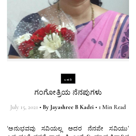
ಲಹರಿ
ಗಂಗೋತ್ರಿಯ ನೆನಪುಗಳು
July 15, 2021
•
By
Jayashree B Kadri
•
1 Min Read
‘ಅನುಭವವು ಸವಿಯಲ್ಲ ಅದರ ನೆನಪೇ ಸವಿಯು’