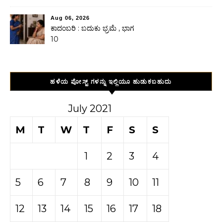
Aug 06, 2026
ಕಾದಂಬರಿ : ಬದುಕು ಭ್ರಮೆ , ಭಾಗ
10
ಹಳೆಯ ಪೋಸ್ಟ್ ಗಳನ್ನು ಇಲ್ಲಿಯೂ ಹುಡುಕಬಹುದು
July 2021
M
T
W
T
F
S
S
1
2
3
4
5
6
7
8
9
10
11
12
13
14
15
16
17
18