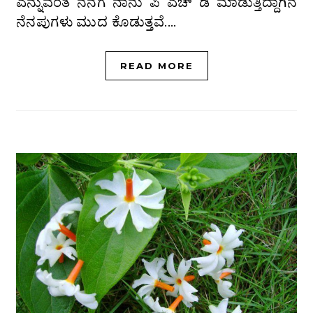
ಎನ್ನುವಂತೆ ನನಗೆ ನಾನು ಪಿ ಎಚ್ ಡಿ ಮಾಡುತ್ತಿದ್ದಾಗಿನ
ನೆನಪುಗಳು ಮುದ ಕೊಡುತ್ತವೆ.…
READ MORE