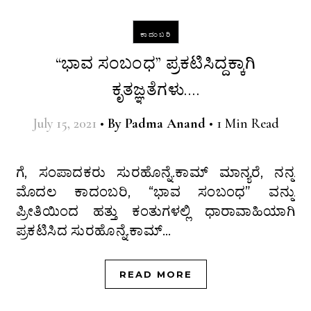
ಕಾದಂಬರಿ
“ಭಾವ ಸಂಬಂಧ” ಪ್ರಕಟಿಸಿದ್ದಕ್ಕಾಗಿ
ಕೃತಜ್ಞತೆಗಳು….
July 15, 2021
•
By
Padma Anand
•
1 Min Read
ಗೆ, ಸಂಪಾದಕರು ಸುರಹೊನ್ನೆ.ಕಾಮ್ ಮಾನ್ಯರೆ, ನನ್ನ
ಮೊದಲ ಕಾದಂಬರಿ, “ಭಾವ ಸಂಬಂಧ” ವನ್ನು
ಪ್ರೀತಿಯಿಂದ ಹತ್ತು ಕಂತುಗಳಲ್ಲಿ ಧಾರಾವಾಹಿಯಾಗಿ
ಪ್ರಕಟಿಸಿದ ಸುರಹೊನ್ನೆ.ಕಾಮ್…
READ MORE