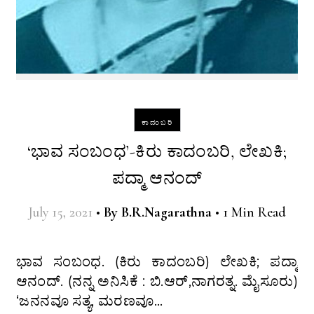
ಕಾದಂಬರಿ
‘ಭಾವ ಸಂಬಂಧ’-ಕಿರು ಕಾದಂಬರಿ, ಲೇಖಕಿ;
ಪದ್ಮಾ ಆನಂದ್
July 15, 2021
•
By
B.R.Nagarathna
•
1 Min Read
ಭಾವ ಸಂಬಂಧ. (ಕಿರು ಕಾದಂಬರಿ) ಲೇಖಕಿ; ಪದ್ಮಾ
ಆನಂದ್. (ನನ್ನ ಅನಿಸಿಕೆ : ಬಿ.ಆರ್,ನಾಗರತ್ನ. ಮೈಸೂರು)
‘ಜನನವೂ ಸತ್ಯ, ಮರಣವೂ…