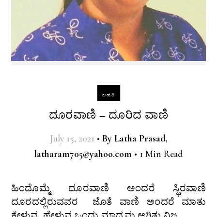
ಲಹರಿ
ದೂರವಾಣಿ – ದೂರಿದ ವಾಣಿ
July 15, 2021
•
By
Latha Prasad,
latharam705@yahoo.com
•
1 Min Read
ಹಿಂದೊಮ್ಮೆ ದೂರವಾಣಿ ಅಂದರೆ ಸ್ಥಿರವಾಣಿ
ದೂರದಲ್ಲಿರುವವರ ಜೊತೆ ವಾಣಿ ಅಂದರೆ ಮಾತು
ಕೇಳುವ ಹೇಳುವ ಒಂದು ಮಾಧ್ಯಮ ಆಗಿತ್ತು ನಿಜ.…