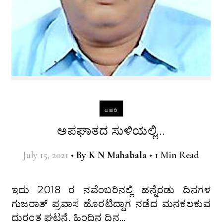
ಲಹರಿ
ಅಪಘಾತದ ಸುಳಿಯಲ್ಲಿ…
July 15, 2021
•
By
K N Mahabala
•
1 Min Read
ಇದು 2018 ರ ನವೆಂಬರಿನಲ್ಲಿ ಹನ್ನೆರಡು ದಿನಗಳ
ಗುಜರಾತ್ ಪ್ರವಾಸ ಹೊರಟಿದ್ದಾಗ ನಡೆದ ಮನಕಲಕುವ
ದುರಂತ ಘಟನೆ. ಹಿಂದಿನ ದಿನ…