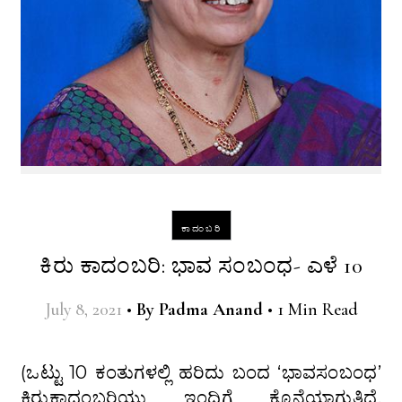
ಕಾದಂಬರಿ
ಕಿರು ಕಾದಂಬರಿ: ಭಾವ ಸಂಬಂಧ- ಎಳೆ 10
July 8, 2021
•
By
Padma Anand
•
1 Min Read
(ಒಟ್ಟು 10 ಕಂತುಗಳಲ್ಲಿ ಹರಿದು ಬಂದ ‘ಭಾವಸಂಬಂಧ’
ಕಿರುಕಾದಂಬರಿಯು ಇಂದಿಗೆ ಕೊನೆಯಾಗುತ್ತಿದೆ.