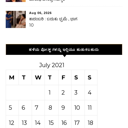
Aug 06, 2026
ಕಾದಂಬರಿ : ಬದುಕು ಭ್ರಮೆ , ಭಾಗ
10
ಹಳೆಯ ಪೋಸ್ಟ್ ಗಳನ್ನು ಇಲ್ಲಿಯೂ ಹುಡುಕಬಹುದು
July 2021
M
T
W
T
F
S
S
1
2
3
4
5
6
7
8
9
10
11
12
13
14
15
16
17
18