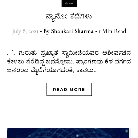
ಪರಾಗ
ನ್ಯಾನೋ ಕಥೆಗಳು
July 8, 2021
•
By
Shankari Sharma
•
1 Min Read
. 1. ಗುರುತು ಪ್ರಖ್ಯಾತ ಸ್ವಾಮೀಜಿಯವರ ಆಶೀರ್ವಚನ
ಕೇಳಲು ನೆರೆದಿದ್ದ ಜನಸ್ತೋಮ. ಪ್ರಾಂಗಣವು ಕೆಳ ವರ್ಗದ
ಜನರಿಂದ ಮೈಲಿಗೆಯಾಗದಂತೆ, ಕಾವಲು…
READ MORE