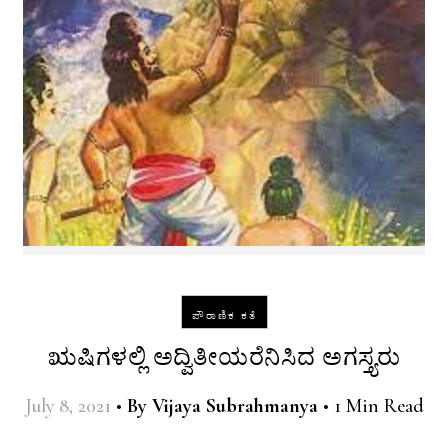
ಪೌರಾಣಿಕ ಕತೆ
ಋಷಿಗಳಲ್ಲಿ ಅದ್ವಿತೀಯರೆನಿಸಿದ ಅಗಸ್ತ್ಯರು
July 8, 2021
•
By
Vijaya Subrahmanya
•
1 Min Read