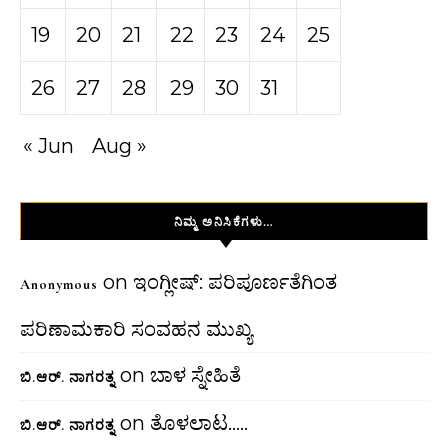
19
20
21
22
23
24
25
26
27
28
29
30
31
« Jun
Aug »
ನಿಮ್ಮ ಅನಿಸಿಕೆಗಳು…
on
ಇಂಗ್ಲೀಷ್: ಪರಿಪೂರ್ಣತೆಗಿಂತ
Anonymous
ಪರಿಣಾಮಕಾರಿ ಸಂವಹನ ಮುಖ್ಯ
on
ಬಾಳ ಸ್ನೇಹಿತೆ
ಬಿ.ಆರ್. ನಾಗರತ್ನ
on
ತೊಳಲಾಟ…..
ಬಿ.ಆರ್. ನಾಗರತ್ನ