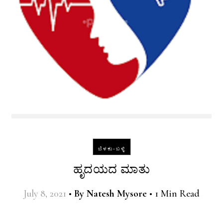
ಬೆಳಕು-ಬಳ್ಳಿ
ಹೃದಯದ ಮಾತು
July 8, 2021
•
By
Natesh Mysore
•
1 Min Read