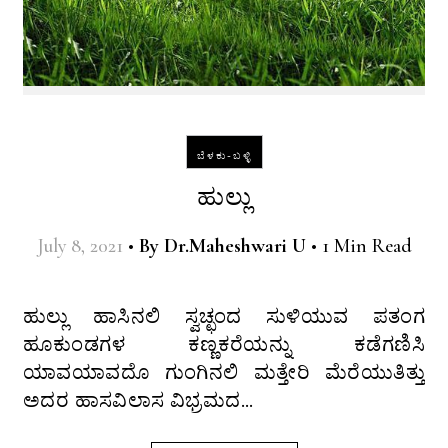
ಬೆಳಕು-ಬಳ್ಳಿ
ಹುಲ್ಲು
July 8, 2021
•
By
Dr.Maheshwari U
•
1 Min Read
ಹುಲ್ಲು ಹಾಸಿನಲಿ ಸ್ವಚ್ಛಂದ ಸುಳಿಯುವ ಪತಂಗ
ಹೂಕುಂಡಗಳ ಕಣ್ಣಕರೆಯನ್ನು ಕಡೆಗಣಿಸಿ
ಯಾವಯಾವದೊ ಗುಂಗಿನಲಿ ಮತ್ತೇರಿ ಮೆರೆಯುತಿತ್ತು
ಅದರ ಹಾಸವಿಲಾಸ ವಿಭ್ರಮದ…