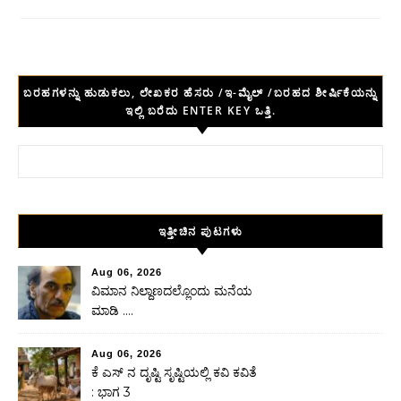
ಬರಹಗಳನ್ನು ಹುಡುಕಲು, ಲೇಖಕರ ಹೆಸರು /ಇ-ಮೈಲ್ /ಬರಹದ ಶೀರ್ಷಿಕೆಯನ್ನು
ಇಲ್ಲಿ ಬರೆದು ENTER KEY ಒತ್ತಿ.
Search for:
ಇತ್ತೀಚಿನ ಪುಟಗಳು
Aug 06, 2026
ವಿಮಾನ ನಿಲ್ದಾಣದಲ್ಲೊಂದು ಮನೆಯ
ಮಾಡಿ ….
Aug 06, 2026
ಕೆ ಎಸ್ ನ ದೃಷ್ಟಿ ಸೃಷ್ಟಿಯಲ್ಲಿ ಕವಿ ಕವಿತೆ
: ಭಾಗ 3