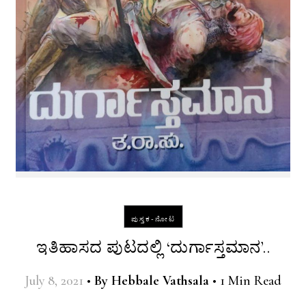
ಪುಸ್ತಕ-ನೋಟ
ಇತಿಹಾಸದ ಪುಟದಲ್ಲಿ ‘ದುರ್ಗಾಸ್ತಮಾನ’..
July 8, 2021
•
By
Hebbale Vathsala
•
1 Min Read