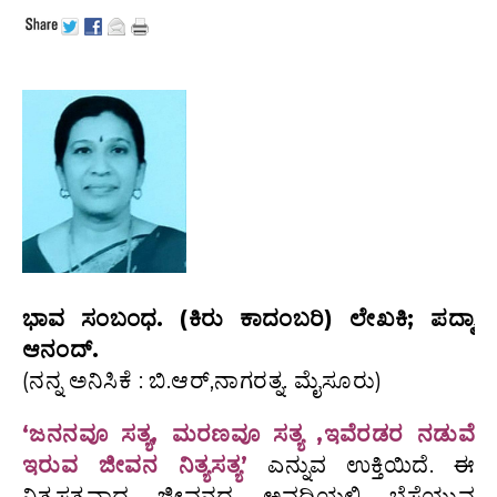
ಭಾವ ಸಂಬಂಧ. (ಕಿರು ಕಾದಂಬರಿ) ಲೇಖಕಿ; ಪದ್ಮಾ
ಆನಂದ್.
(ನನ್ನ ಅನಿಸಿಕೆ : ಬಿ.ಆರ್,ನಾಗರತ್ನ. ಮೈಸೂರು)
‘ಜನನವೂ ಸತ್ಯ, ಮರಣವೂ ಸತ್ಯ ,ಇವೆರಡರ ನಡುವೆ
ಇರುವ ಜೀವನ ನಿತ್ಯಸತ್ಯ’
ಎನ್ನುವ ಉಕ್ತಿಯಿದೆ. ಈ
ನಿತ್ಯಸತ್ಯವಾದ ಜೀವನದ ಅವಧಿಯಲ್ಲಿ ಬೆಸೆಯುವ