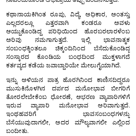
ಕಥಾನಾಯಕಿಗಿಂತ ರೂಪು, ವಿದ್ಯೆ, ಅಧಿಕಾರ, ಅಂತಸ್ತು
ಎಲ್ಲದರಲ್ಲೂ ಎತ್ತರವಾಗಿ ಕಂಡರೂ ಅವಳು
ಆಯ್ದುಕೊಂಡಿದ್ದ ಪರಿಧಿಯಿಂದ ಹೊರಬರಲಾರಳೆಂಬ
ಅರಿವು ನಮಗಾಗುತ್ತದೆ. ಇಲ್ಲಿ ಭಾವನಾತ್ಮಕ
ಸಂಬಂಧಕ್ಕಿಂತಲೂ ಚಿಕ್ಕಂದಿನಿಂದ ಬೆಸೆದುಕೊಂಡಿದ್ದ
ಸಂಸ್ಕಾರದ ಕೊಂಡಿಯ ಬಂಧದಿಂದ ಮುಕ್ತಳಾಗದೆ
ಕರ್ತವ್ಯದ ಕಡೆಯ ಜವಾಬ್ದಾರಿಯೇ ಮೇಲುಗೈಯಾಗಿದೆ.
ಇನ್ನು ಅಳಿಯನ ಪಾತ್ರ ಹೊರಗಿನಿಂದ ಕಾಣಿಸದಿದ್ದರೂ
ಮುಸುಕಿನೊಳಗಿನ ದರ್ಪದ ಮನೋಭಾವ ಬೀಗರಿಗೆ
ತೋರಲೇಬೇಕೆಂಬ ಧೋರಣೆ, ಆಭರಣ ವ್ಯಾಪಾರಿಗಳಿಗೆ
ಇರುವ ವ್ಯಾಪಾರಿ ಮನೋಭಾವ ಅರಿವಾಗುತ್ತದೆ.
ಇಂಥಹವರಿಗೆ ಭಾವಸಂಬಂಧಗಳನ್ನು
ಬೆಸೆಯುವುದಾಗಲೀ, ಅದರ ಮೌಲ್ಯವಾಗಲೀ ಎಲ್ಲಿಂದ
ಬಂದೀತು.