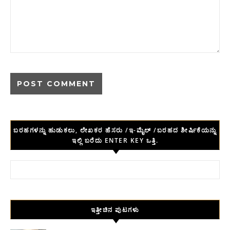
ಬರಹಗಳನ್ನು ಹುಡುಕಲು, ಲೇಖಕರ ಹೆಸರು /ಇ-ಮೈಲ್ /ಬರಹದ ಶೀರ್ಷಿಕೆಯನ್ನು
ಇಲ್ಲಿ ಬರೆದು ENTER KEY ಒತ್ತಿ.
Search for:
ಇತ್ತೀಚಿನ ಪುಟಗಳು