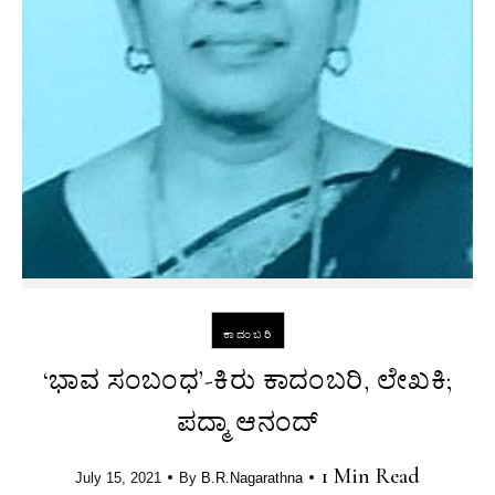
ಕಾದಂಬರಿ
‘ಭಾವ ಸಂಬಂಧ’-ಕಿರು ಕಾದಂಬರಿ, ಲೇಖಕಿ;
ಪದ್ಮಾ ಆನಂದ್
•
•
1 Min Read
July 15, 2021
By
B.R.Nagarathna