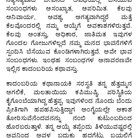
ಸಂಬಂಧಗಳು ಅಸಂಖ್ಯಾತ, ಅಪರಿಮಿತ. ಕೆಲವು
ಅನಿವಾರ್ಯ, ಅವಶ್ಯ, ಅಗತ್ಯವಾಗಿದ್ದರೆ ಮತ್ತೆ
ಕೆಲವೊಂದರಲ್ಲಿ ನಮ್ಮ ಆಯ್ಕೆಗೆ ಅವಕಾಶಗಳಿರುತ್ತವೆ.
ಕೆಲವು ಅಂತಸ್ತು, ಅಧಿಕಾರ, ಜಾತಿಮತ ಇವುಗಳ
ಗೊಂದಲ ಗೋಜುಗಳಿಲ್ಲದೆ ನಮ್ಮ ಮನದ ಭಾವನೆಗಳಿಗೆ
ಸ್ಪಂದಿಸಿ ಬೆಸೆಯುವ ಕೊಂಡಿಗಳಾಗಿರುತ್ತವೆ. ಅವೇ ಭಾವ
ಸಂಬಂಧಗಳು. ಇಂಥಹ ಸಂಬಂಧಗಳ ಅನಾವರಣವೇ
ಇಲ್ಲಿನ ಕಾದಂಬರಿಯ ಕಥಾವಸ್ತು.
ಕಾದಂಬರಿಯ ಕಥಾನಾಯಕಿ ಸರಸ್ವತಿ ತನ್ನ ಹೆತ್ತಮ್ಮನ
ಅಗಲಿಕೆ, ಮಲತಾಯಿಯ ಕಪಿಮುಷ್ಠಿ, ಪರಿಸ್ಥಿತಿಯ
ಕೈಗೊಂಬೆಯಾಗಿದ್ದ ಹೆತ್ತಪ್ಪ, ಇವುಗಳಿಂದ ನೊಂದು ಬೆಂದು
ಪ್ರೀತಿಗಾಗಿ ಹಪಹಪಿಸುತ್ತಿದ್ದಾಗ ಅಂಗೈಯಲ್ಲೇ ಆಕಾಶ
ತೋರಿಸುವೆನೆಂದವನನ್ನು ನಂಬಿ ಕುಟುಂಬದಿಂದ
ಹೊರಬರುತ್ತಾಳೆ. ತನ್ನ ಆಯ್ಕೆ ತಪ್ಪೆಂದು ತಿಳಿಯುವಷ್ಟರಲ್ಲಿ
ಅವನಿಂದ ಅವಳ ಬದುಕು ಹದಗೆಟ್ಟು ಬಯಲಿಗೆ