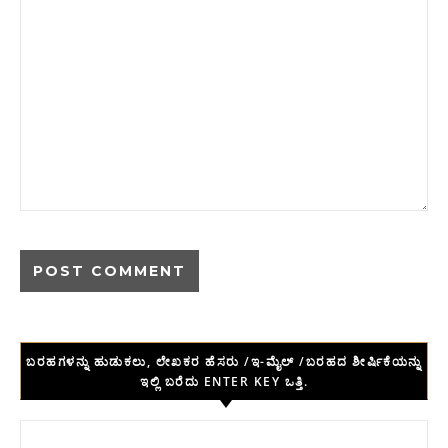
ಬರಹಗಳನ್ನು ಹುಡುಕಲು, ಲೇಖಕರ ಹೆಸರು /ಇ-ಮೈಲ್ /ಬರಹದ ಶೀರ್ಷಿಕೆಯನ್ನು
ಇಲ್ಲಿ ಬರೆದು ENTER KEY ಒತ್ತಿ.
Search for: