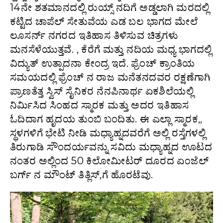
14ನೇ ಶತಮಾನದಲ್ಲಿ ರುಯ್ಸ್ ನದಿಗೆ ಅಡ್ಡಲಾಗಿ ಮರದಲ್ಲಿ
ಕಟ್ಟಿದ ಚಾಪೆಲ್ ಸೇತುವೆಯ ಎಡ ಬಲ ಭಾಗದ ಮೇಲೆ
ಲೂಸರ್ನ್ ನಗರದ ಇತಿಹಾಸ ತಿಳಿಸುವ ಚಿತ್ರಗಳು
ಮನಸೆಳೆಯುತ್ತವೆ. , ಕೆರೆಗೆ ಮತ್ತು ನದಿಯ ಮಧ್ಯ ಭಾಗದಲ್ಲಿ
ವಿದ್ಯುತ್ ಉತ್ಪಾದನಾ ಕೇಂದ್ರ ಇದೆ. ಫ್ರೆಂಚ್ ಕ್ರಾಂತಿಯ
ಸಮಯದಲ್ಲಿ ಫ್ರೆಂಚ್ ನ ರಾಜ ಮನೆತನದವರ ರಕ್ಷಣೆಗಾಗಿ
ಪ್ರಾಣತೆತ್ತ ಸ್ವಿಸ್ ಸೈನಿಕರ ನೆನಪಿನಾರ್ಥ ಏಕಶಿಲೆಯಲ್ಲಿ
ನಿರ್ಮಿಸಿದ ಸಿಂಹದ ಸ್ಮಾರಕ ಮತ್ತು ಅದರ ಇತಿಹಾಸ
ಓದಿದಾಗ ಹೃದಯ ತುಂಬಿ ಬಂದಿತು. ಈ ಎಲ್ಲಾ ಸ್ಮಾರಕ,,
ಸ್ಥಳಗಳಿಗೆ ಭೇಟಿ ನೀಡಿ ಮಧ್ಯಾಹ್ನದವರೆಗೆ ಅಲ್ಲಿ ರಸ್ತೆಗಳಲ್ಲಿ
ತಿರುಗಾಡಿ ಸೌಂದರ್ಯವನ್ನು ಸವಿದು ಮಧ್ಯಾಹ್ನದ ಊಟದ
ನಂತರ ಅಲ್ಲಿಂದ 50 ಕಿಲೋಮೀಟರ್ ದೂರದ ಏ೦ಜೆಲ್
ಬರ್ಗ್ ನ ಮೌಂಟ್ ತಿತ್ಲಿಸ್,ಗೆ ಹೊರಟೆವು.