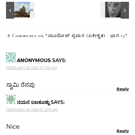
8 Comments on “
ಯೂರೋಪ್‌ ಪ್ರವಾಸ (ಏಕೀಕೃತ) : ಭಾಗ-13
”
ANONYMOUS
SAYS:
FEBRUARY 26, 2026 AT 9:55 AM
ಸ್ವಾಮಿ ನೆನಪು
Reply
ನಯನ ಬಜಕೂಡ್ಲು
SAYS:
FEBRUARY 26, 2026 AT 10:19 AM
Nice
Reply