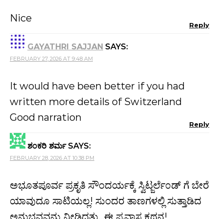
Nice
Reply
GAYATHRI SAJJAN
SAYS:
FEBRUARY 27, 2026 AT 9:48 AM
It would have been better if you had
written more details of Switzerland
Good narration
Reply
ಶಂಕರಿ ಶರ್ಮ
SAYS:
FEBRUARY 28, 2026 AT 10:38 PM
ಅಭೂತಪೂರ್ವ ಪ್ರಕೃತಿ ಸೌಂದರ್ಯಕ್ಕೆ ಸ್ವಿಟ್ಜರ್ಲೆ೦ಡ್ ಗೆ ಬೇರೆ
ಯಾವುದೂ ಸಾಟಿಯಲ್ಲ! ಸುಂದರ ತಾಣಗಳಲ್ಲಿ ಸುತ್ತಾಡಿದ
ಅನುಭವವನ್ನು ನೀಡಿದತು…ಈ ಪ್ರವಾಸ ಕಥನ!