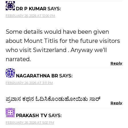
DR P KUMAR
SAYS:
FEBRUARY 26, 2026 AT 12:00 PM
Some details would have been given
about Mount Titlis for the future visitors
who visit Switzerland . Anyway we’ll
narrated.
Reply
NAGARATHNA BR
SAYS:
FEBRUARY 26, 2026 AT 3:11 PM
ಪ್ರವಾಸ ಕಥನ ಓದಿಸಿಕೊಂಡುಹೋಯಿತು ಸಾರ್
Reply
PRAKASH TV
SAYS:
FEBRUARY 26, 2026 AT 5:02 PM