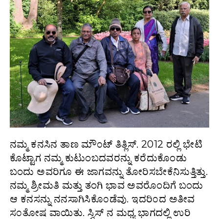
ನಮ್ಮ ಕನಸಿನ ತಾಣ ಮೌ೦ಟ್ ತಿತ್ಲಿಸ್. 2012 ರಲ್ಲಿ ಭೇಟಿ
ಕೊಟ್ಟಾಗ ನಮ್ಮ ಕುಟುಂಬದವರನ್ನು ಕರೆದುಕೊಂಡು
ಬಂದು ಅವರಿಗೂ ಈ ಜಾಗವನ್ನು ತೋರಿಸಬೇಕೆನಿಸುತ್ತಿತ್ತು.
ನಮ್ಮ ಶ್ರೀಮತಿ ಮತ್ತು ತಂಗಿ ಭಾವ ಅವರೊಂದಿಗೆ ಬಂದು
ಆ ಕನಸನ್ನು ನನಸಾಗಿಸಿಕೊ೦ಡೆವು. ಇದರಿ೦ದ ಅತೀವ
ಸ೦ತೋಷ ವಾಯಿತು. ಸ್ವಿಸ್ ನ ಮಧ್ಯ ಭಾಗದಲ್ಲಿ ಉರಿ