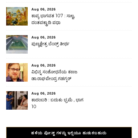
Aug 06, 2026
ಕಾವ್ಯ ಭಾಗವತ 107 : ಸಾಲ್ವ,
ದಂತವಕ್ತ್ರಾದಿ ವಧಾ
Aug 06, 2026
ಪುಣ್ಯಕ್ಷೇತ್ರ ಬೆಂದ್ರ್ ತೀರ್ಥ
Aug 06, 2026
ವಿಭಿನ್ನ ಸಂಶೋಧನೆಯ ಕಣಜ
ಡಾ.ರಾಘವೇಂದ್ರ ಗಡಗ್ಕರ್
Aug 06, 2026
ಕಾದಂಬರಿ : ಬದುಕು ಭ್ರಮೆ , ಭಾಗ
10
ಹಳೆಯ ಪೋಸ್ಟ್ ಗಳನ್ನು ಇಲ್ಲಿಯೂ ಹುಡುಕಬಹುದು