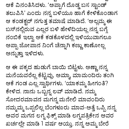
ಆಕೆ ವಿನಂತಿಸಿದಳು. ‘ಅಪ್ಪಾಗೆ ದೊಡ್ಡ ಬಸ ಸ್ಟಾಂಡ್
ತಲುಪಿಸಿ’ ಎಂದು ನನ್ನ ಬಳಿಯೂ ಹಾಗೆ ಕೇಳಿಕೊಂಡಾಗ
ಆ ಕಂಡಕ್ಟರ್ ನಗುತ್ತ ತಮಾಷೆ ಮಾಡಿದೆ. ‘ಅಲ್ಲಮ್ಮ ಈ
ಬಸ್‌ನಲ್ಲಿರುವ ಎಲ್ಲರ ಬಳಿ ಹೇಳಿದಿಯಲ್ಲ ನನ್ನ ಬಗ್ಗೆ
ನಂಬಿಕೆ ಇಲ್ವಾ ಆಕೆ ಕಡಕೊಳದಲ್ಲಿ ಇಳಿಯುವಾಗಲೂ
ಅಪ್ಪಾ ಜೋಪಾನ ನಿಂಗೆ ಚೆನ್ನಾಗಿ ಕಣ್ಣು ಕಾಣೋಲ್ಲ
ಅನ್ನುತ್ತಾ ಇಳಿದಳು.
ಆ ಈ ಪಕ್ಕದ ಹುಡುಗೆ ಬಾಯಿ ಬಿಟ್ಟಳು. ಅಣ್ಣಾ ನನ್ನ
ಮನೆಯವರೆಲ್ಲ ಕೆಟ್ಟವ್ರು. ಅಮ್ಮಾ, ಮಾಮಂದಿರು ತಂಗಿ
ಆಕೆ ಗಂಡ ಎಲ್ಲ ಸ್ವಾರ್ಥಿಗಳು. ‘ಯಾಕಮ್ಮ ಹೀಗಂತಿ?
ಕೇಳಿದ. ನಾನು ಒಬ್ಬನ್ನ ಲವ್ ಮಾಡಿದೆ. ನಮ್ಮ
ಸೋದರಮಾವನ ಮಗನ್ನ ಮನೇಲಿ ಮಾವಂದಿರು
ನಮ್ಮಮ್ಮ ಒಪ್ಪಲಿಲ್ಲ ಬೆಂಗಳೂರು ಮಾವ-ಅತ್ತೆ ಒಪ್ಪಿ ನನ್ನ
ಅವರ ಮಗನ ಲಗ್ನ ಫಿಕ್ಸ್ ಮಾಡಿ ಲಗ್ನಪತ್ರಿಕೇನ ಅವರ
ಖರ್ಚಲ್ಲೇ ಮಾಡಿ 1 ವರ್ಷ ಆಯ್ತು. ನನ್ನ ಅಮ್ಮ ಬೇರೆ