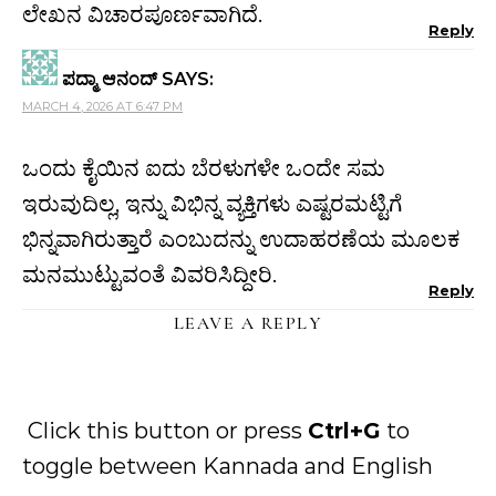
ಲೇಖನ ವಿಚಾರಪೂರ್ಣವಾಗಿದೆ.
Reply
ಪದ್ಮಾ ಆನಂದ್
SAYS:
MARCH 4, 2026 AT 6:47 PM
ಒಂದು ಕೈಯಿನ ಐದು ಬೆರಳುಗಳೇ ಒಂದೇ ಸಮ
ಇರುವುದಿಲ್ಲ, ಇನ್ನು ವಿಭಿನ್ನ ವ್ಯಕ್ತಿಗಳು ಎಷ್ಟರಮಟ್ಟಿಗೆ
ಭಿನ್ನವಾಗಿರುತ್ತಾರೆ ಎಂಬುದನ್ನು ಉದಾಹರಣೆಯ ಮೂಲಕ
ಮನಮುಟ್ಟುವಂತೆ ವಿವರಿಸಿದ್ದೀರಿ.
Reply
LEAVE A REPLY
Click this button or press
Ctrl+G
to
toggle between Kannada and English