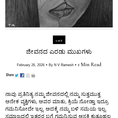
ಲಹರಿ
ಜೀವನದ ಎರಡು ಮುಖಗಳು
•
•
1 Min Read
February 26, 2026
By
N V Ramesh
ನಾವು ಪ್ರತಿನಿತ್ಯ ನಮ್ಮ ಜೀವನದಲ್ಲಿ ನಮ್ಮ ಸುತ್ತಮುತ್ತ
ಅನೇಕ ವ್ಯಕ್ತಿಗಳು, ಅವರ ಮಾತು, ಕ್ರಿಯೆ ನೋಡ್ತಾ ಇದ್ರೂ
ಗಮನಿಸೋದೇ ಇಲ್ಲ. ಅದಕ್ಕೆ ನಮ್ಮ ಬಳಿ ಸಮಯ ಇಲ್ಲ.
ಸಮಾಜದಲ್ಲಿ ಇತರರ ಬಗ್ಗೆ ಗಮನಿಸುವ ಆಸಕ್ತಿ ಕುತೂಹಲ