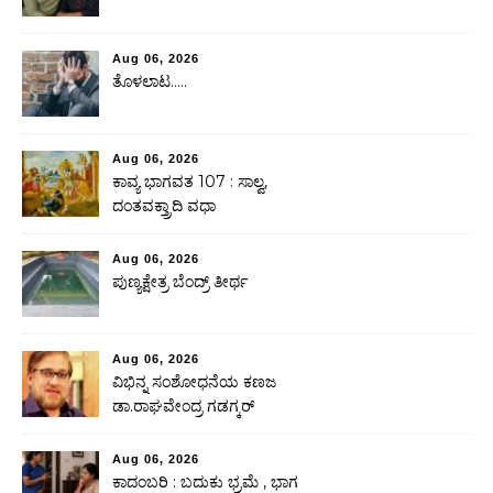
Aug 06, 2026
ತೊಳಲಾಟ…..
Aug 06, 2026
ಕಾವ್ಯ ಭಾಗವತ 107 : ಸಾಲ್ವ,
ದಂತವಕ್ತ್ರಾದಿ ವಧಾ
Aug 06, 2026
ಪುಣ್ಯಕ್ಷೇತ್ರ ಬೆಂದ್ರ್ ತೀರ್ಥ
Aug 06, 2026
ವಿಭಿನ್ನ ಸಂಶೋಧನೆಯ ಕಣಜ
ಡಾ.ರಾಘವೇಂದ್ರ ಗಡಗ್ಕರ್
Aug 06, 2026
ಕಾದಂಬರಿ : ಬದುಕು ಭ್ರಮೆ , ಭಾಗ