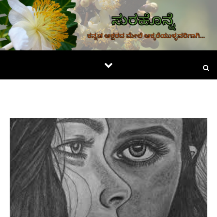
Skip to content