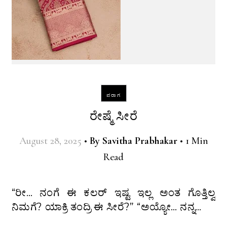
ಪರಾಗ
ರೇಷ್ಮೆ ಸೀರೆ
August 28, 2025
•
By
Savitha Prabhakar
•
1 Min
Read
“ರೀ… ನಂಗೆ ಈ ಕಲರ್ ಇಷ್ಟ ಇಲ್ಲ ಅಂತ ಗೊತ್ತಿಲ್ವ
ನಿಮಗೆ? ಯಾಕ್ರಿ ತಂದ್ರಿ ಈ ಸೀರೆ?” “ಅಯ್ಯೋ… ನನ್ನ…