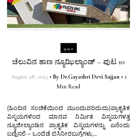
ಪ್ರವಾಸ
ಚೆಲುವಿನ ತಾಣ ನ್ಯೂಝಿಲ್ಯಾಂಡ್ – ಪುಟ 10
August 28, 2025
•
By
Dr.Gayathri Devi Sajjan
•
1
Min Read
(ಹಿಂದಿನ ಸಂಚಿಕೆಯಿಂದ ಮುಂದುವರಿದುದು)ಪ್ರಾಕೃತಿಕ
ವಿಸ್ಮಯಗಳಿಂದ ಮಾನವ ನಿರ್ಮಿತ ವಿಸ್ಮಯಗಳತ್ತ
ನ್ಯೂಜೀಲ್ಯಾಂಡಿನ ಪ್ರಾಕೃತಿಕ ವಿಸ್ಮಯಗಳನ್ನು ಏನೆಂದು
ಬಣ್ಣಿಸಲಿ – ಒಂದೆಡೆ ಬಿಸಿನೀರಬುಗ್ಗೆಗಳು,…