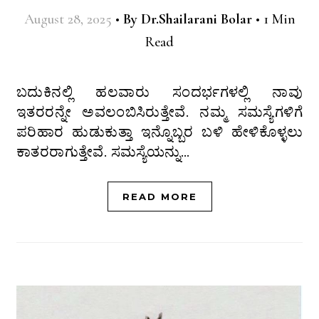
August 28, 2025
•
By
Dr.Shailarani Bolar
•
1 Min
Read
ಬದುಕಿನಲ್ಲಿ ಹಲವಾರು ಸಂದರ್ಭಗಳಲ್ಲಿ ನಾವು
ಇತರರನ್ನೇ ಅವಲಂಬಿಸಿರುತ್ತೇವೆ. ನಮ್ಮ ಸಮಸ್ಯೆಗಳಿಗೆ
ಪರಿಹಾರ ಹುಡುಕುತ್ತಾ ಇನ್ನೊಬ್ಬರ ಬಳಿ ಹೇಳಿಕೊಳ್ಳಲು
ಕಾತರರಾಗುತ್ತೇವೆ. ಸಮಸ್ಯೆಯನ್ನು…
READ MORE