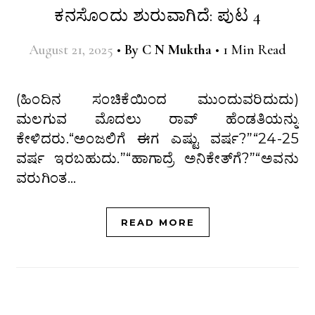
ಕನಸೊಂದು ಶುರುವಾಗಿದೆ: ಪುಟ 4
August 21, 2025
•
By
C N Muktha
•
1 Min Read
(ಹಿಂದಿನ ಸಂಚಿಕೆಯಿಂದ ಮುಂದುವರಿದುದು)
ಮಲಗುವ ಮೊದಲು ರಾವ್ ಹೆಂಡತಿಯನ್ನು
ಕೇಳಿದರು.“ಅಂಜಲಿಗೆ ಈಗ ಎಷ್ಟು ವರ್ಷ?”“24-25
ವರ್ಷ ಇರಬಹುದು.”“ಹಾಗಾದ್ರೆ ಅನಿಕೇತ್‌ಗೆ?”“ಅವನು
ವರುಗಿಂತ…
READ MORE