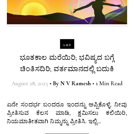
ಲಹರಿ
ಭೂತಕಾಲ ಮರೆಯಿರಿ; ಭವಿಷ್ಯದ ಬಗ್ಗೆ
ಚಿಂತಿಸದಿರಿ; ವರ್ತಮಾನದಲ್ಲಿ ಬದುಕಿ
August 28, 2025
•
By
N V Ramesh
•
1 Min Read
ಏನೇ ಸಂದರ್ಭ ಬಂದರೂ ಇಂದನ್ನು ಅಪ್ಪಿಕೊಳ್ಳಿ. ನೀವು
ಪ್ರೀತಿಸುವ ಕೆಲಸ ಮಾಡಿ, ಕ್ಷಮಿಸಲು ಕಲಿಯಿರಿ,
ನಿಯಮಾತೀತವಾಗಿ ನಿಮ್ಮನ್ನು ಪ್ರೀತಿಸಿ. ಇಲ್ಲಿ…