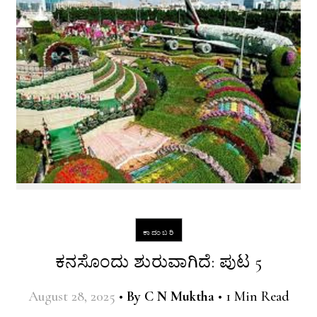
ಕಾದಂಬರಿ
ಕನಸೊಂದು ಶುರುವಾಗಿದೆ: ಪುಟ 5
August 28, 2025
•
By
C N Muktha
•
1 Min Read