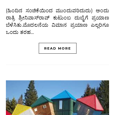
(ಹಿಂದಿನ ಸಂಚಿಕೆಯಿಂದ ಮುಂದುವರಿದುದು) ಅಂದು
ರಾತ್ರಿ ಶ್ರೀನಿವಾಸ್‌ರಾವ್ ಕುಟುಂಬ ದುಬೈಗೆ ಪ್ರಯಾಣ
ಬೆಳೆಸಿತು.ಮೊದಲನೆಯ ವಿಮಾನ ಪ್ರಯಾಣ ಎಲ್ಲರಿಗೂ
ಒಂದು ತರಹ…
READ MORE