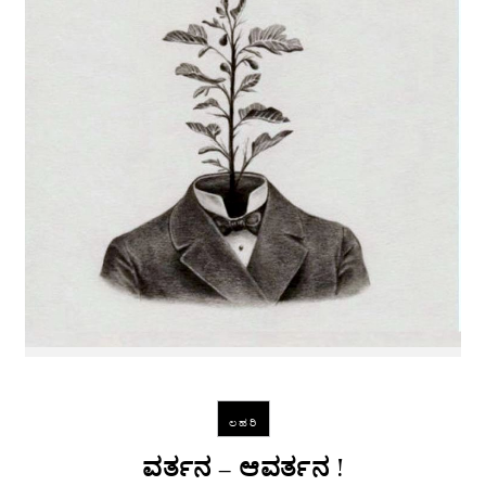
ಲಹರಿ
ವರ್ತನ – ಆವರ್ತನ !