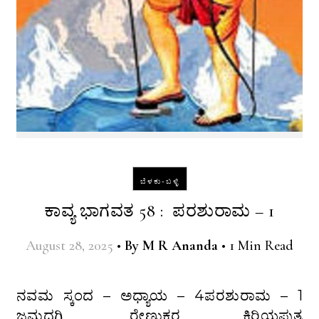
ಬೆಳಕು-ಬಳ್ಳಿ
ಕಾವ್ಯ ಭಾಗವತ 58 : ಪರಶುರಾಮ – 1
August 28, 2025
•
By
M R Ananda
•
1 Min Read
ನವಮ ಸ್ಕಂದ – ಅಧ್ಯಾಯ – 4ಪರಶುರಾಮ – 1
ಜಮದಗ್ನಿ, ರೇಣುಕರ ಕಿರಿಯಪುತ್ರ