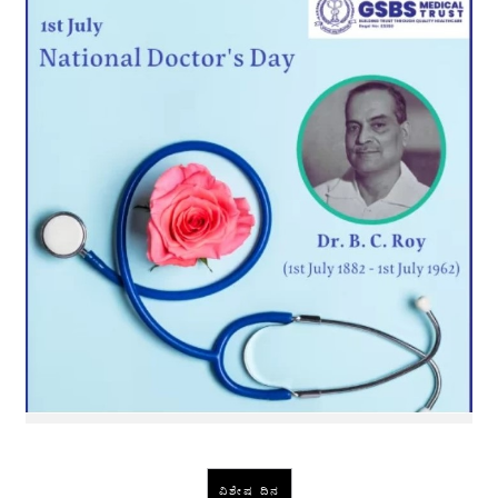
ವಿಶೇಷ ದಿನ