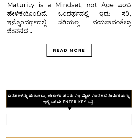
Maturity is a Mindset, not Age ಎಂಬ
ಹೇಳಿಕೆಯೊಂದಿದೆ. ಒಂದರ್ಥದಲ್ಲಿ ಇದು ಸರಿ,
ಇನ್ನೊಂದರ್ಥದಲ್ಲಿ ಸರಿಯಲ್ಲ. ವಯಸಾದಂತೆಲ್ಲಾ
ಜೀವನದ…
READ MORE
ಬರಹಗಳನ್ನು ಹುಡುಕಲು, ಲೇಖಕರ ಹೆಸರು /ಇ-ಮೈಲ್ /ಬರಹದ ಶೀರ್ಷಿಕೆಯನ್ನು
ಇಲ್ಲಿ ಬರೆದು ENTER KEY ಒತ್ತಿ.
Search for: