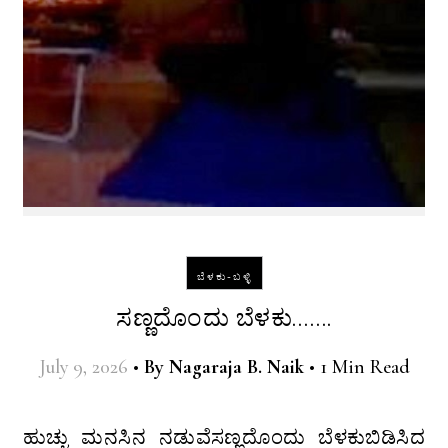
ಬೆಳಕು-ಬಳ್ಳಿ
ಸಣ್ಣದೊಂದು ಬೆಳಕು…….
July 9, 2026
•
By
Nagaraja B. Naik
•
1 Min Read
ಹುಚ್ಚು ಮನಸಿನ ನಡುವೆಸಣ್ಣದೊಂದು ಬೆಳಕುಬಿಡಿಸಿದ