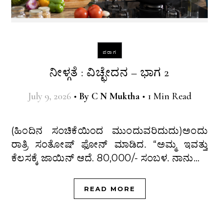
ಪರಾಗ
ನೀಳ್ಗತೆ : ವಿಚ್ಛೇದನ – ಭಾಗ 2
July 9, 2026
•
By
C N Muktha
•
1 Min Read
(ಹಿಂದಿನ ಸಂಚಿಕೆಯಿಂದ ಮುಂದುವರಿದುದು)ಅಂದು
ರಾತ್ರಿ ಸಂತೋಷ್ ಫೋನ್ ಮಾಡಿದ. “ಅಮ್ಮ ಇವತ್ತು
ಕೆಲಸಕ್ಕೆ ಜಾಯಿನ್ ಆದೆ. 80,000/- ಸಂಬಳ. ನಾನು…
READ MORE