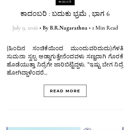
ಕಾದಂಬರಿ
ಕಾದಂಬರಿ : ಬದುಕು ಭ್ರಮೆ , ಭಾಗ 6
July 9, 2026
•
By
B.R.Nagarathna
•
1 Min Read
(ಹಿಂದಿನ ಸಂಚಿಕೆಯಿಂದ ಮುಂದುವರಿದುದು)ಗೆಳತಿ
ಸುಮನಾ ಸ್ವಲ್ಪ ಅಡ್ಡಾಗುತ್ತೇನೆಂದವಳು ಸಣ್ಣದಾಗಿ ಗೊರಕೆ
ಹೊಡೆಯುತ್ತಾ ನಿದ್ರೆಗೇ ಜಾರಿಬಿಟ್ಟಿದ್ದಳು. “ಇಷ್ಟು ಬೇಗ ನಿದ್ರೆ
ಹೋಗಿದ್ದಾಳೆಂದರೆ…
READ MORE