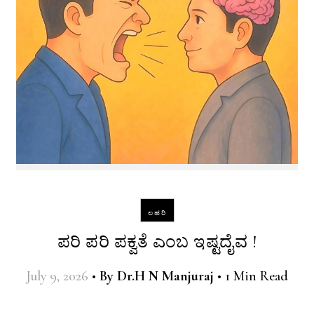
ಲಹರಿ
ಪರಿ ಪರಿ ಪಕ್ವತೆ ಎಂಬ ಇಷ್ಟದೈವ !
July 9, 2026
•
By
Dr.H N Manjuraj
•
1 Min Read