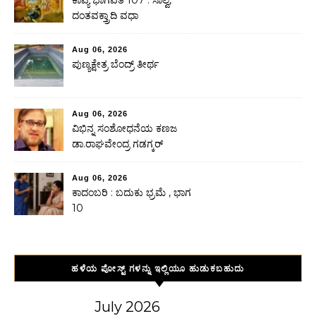
ಕಾವ್ಯ ಭಾಗವತ 107 : ಸಾಲ್ವ,
ದಂತವಕ್ತ್ರಾದಿ ವಧಾ
Aug 06, 2026
ಪುಣ್ಯಕ್ಷೇತ್ರ ಬೆಂದ್ರ್ ತೀರ್ಥ
Aug 06, 2026
ವಿಭಿನ್ನ ಸಂಶೋಧನೆಯ ಕಣಜ
ಡಾ.ರಾಘವೇಂದ್ರ ಗಡಗ್ಕರ್
Aug 06, 2026
ಕಾದಂಬರಿ : ಬದುಕು ಭ್ರಮೆ , ಭಾಗ
10
ಹಳೆಯ ಪೋಸ್ಟ್ ಗಳನ್ನು ಇಲ್ಲಿಯೂ ಹುಡುಕಬಹುದು
July 2026