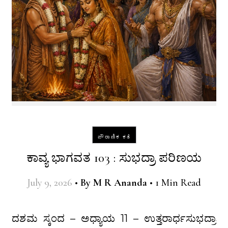
ಪೌರಾಣಿಕ ಕತೆ
ಕಾವ್ಯ ಭಾಗವತ 103 : ಸುಭದ್ರಾ ಪರಿಣಯ
July 9, 2026
•
By
M R Ananda
•
1 Min Read
ದಶಮ ಸ್ಕಂದ – ಅಧ್ಯಾಯ 11 – ಉತ್ತರಾರ್ಧಸುಭದ್ರಾ