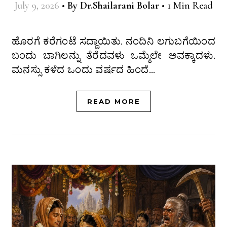
July 9, 2026
•
By
Dr.Shailarani Bolar
•
1 Min Read
ಹೊರಗೆ ಕರೆಗಂಟೆ ಸದ್ದಾಯಿತು. ನಂದಿನಿ ಲಗುಬಗೆಯಿಂದ
ಬಂದು ಬಾಗಿಲನ್ನು ತೆರೆದವಳು ಒಮ್ಮೆಲೇ ಅವಕ್ಕಾದಳು.
ಮನಸ್ಸು ಕಳೆದ ಒಂದು ವರ್ಷದ ಹಿಂದೆ…
READ MORE