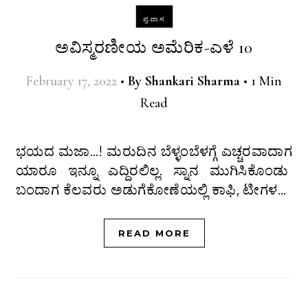
ಪ್ರವಾಸ
ಅವಿಸ್ಮರಣೀಯ ಅಮೆರಿಕ-ಎಳೆ 10
February 17, 2022
•
By
Shankari Sharma
•
1 Min
Read
ಭಯದ ಮಜಾ…! ಮರುದಿನ ಬೆಳ್ಳಂಬೆಳಗ್ಗೆ ಎಚ್ಚರವಾದಾಗ
ಯಾರೂ ಇನ್ನೂ ಎದ್ದಿರಲಿಲ್ಲ. ಸ್ನಾನ ಮುಗಿಸಿಕೊಂಡು
ಬಂದಾಗ ಕೆಲವರು ಅಡುಗೆಕೋಣೆಯಲ್ಲಿ ಕಾಫಿ, ಟೀಗಳ…
READ MORE