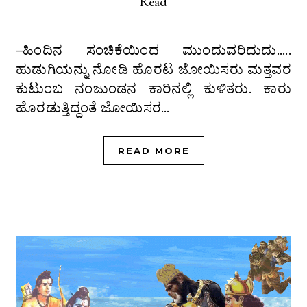
Read
–ಹಿಂದಿನ ಸಂಚಿಕೆಯಿಂದ ಮುಂದುವರಿದುದು…..
ಹುಡುಗಿಯನ್ನು ನೋಡಿ ಹೊರಟ ಜೋಯಿಸರು ಮತ್ತವರ
ಕುಟುಂಬ ನಂಜುಂಡನ ಕಾರಿನಲ್ಲಿ ಕುಳಿತರು. ಕಾರು
ಹೊರಡುತ್ತಿದ್ದಂತೆ ಜೋಯಿಸರ…
READ MORE