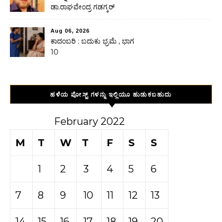
ಡಾ.ರಾಘವೇಂದ್ರ ಗಡಗ್ಕರ್
Aug 06, 2026
ಕಾದಂಬರಿ : ಬದುಕು ಭ್ರಮೆ , ಭಾಗ
10
ಹಳೆಯ ಪೋಸ್ಟ್ ಗಳನ್ನು ಇಲ್ಲಿಯೂ ಹುಡುಕಬಹುದು
February 2022
M
T
W
T
F
S
S
1
2
3
4
5
6
7
8
9
10
11
12
13
14
15
16
17
18
19
20