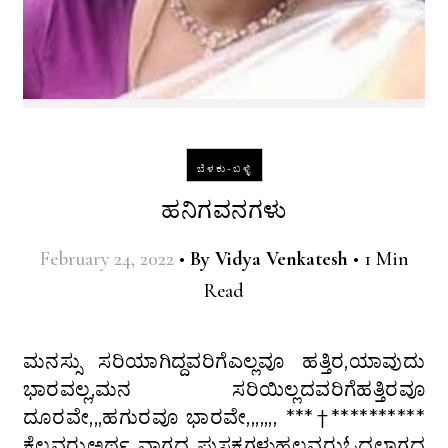
ಬೆಳಕು-ಬಳ್ಳಿ
ಹನಿಗವನಗಳು
February 24, 2022
•
By
Vidya Venkatesh
•
1 Min
Read
ಮನಸ್ಸು ಸರಿಯಾಗಿದ್ದವರಿಗೆಎಲ್ಲವೂ ಹತ್ತಿರ,ಯಾವುದು
ಭಾರವಲ್ಲ,ಮನ ಸರಿಯಿಲ್ಲದವರಿಗೆಹತ್ತಿರವೂ
ದೂರವೇ,,,ಹಗುರವೂ ಭಾರವೇ,,,,,,, ***†**********
ಕೆಲವರುಅರ್ಥ ವಾಗದ ಪುಸ್ತಕಗಳುಹಲವರುಓದಲಾಗದ