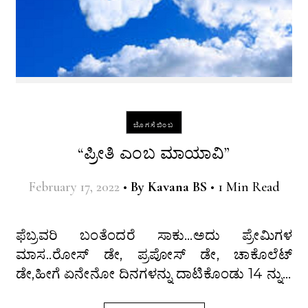
ಬೊಗಸೆಬಿಂಬ
“ಪ್ರೀತಿ ಎಂಬ ಮಾಯಾವಿ”
February 17, 2022
•
By
Kavana BS
•
1 Min Read
ಫೆಬ್ರವರಿ ಬಂತೆಂದರೆ ಸಾಕು…ಅದು ಪ್ರೇಮಿಗಳ
ಮಾಸ..ರೋಸ್ ಡೇ, ಪ್ರಪೋಸ್ ಡೇ, ಚಾಕೊಲೆಟ್
ಡೇ,ಹೀಗೆ ಏನೇನೋ ದಿನಗಳನ್ನು ದಾಟಿಕೊಂಡು 14 ನ್ನು…