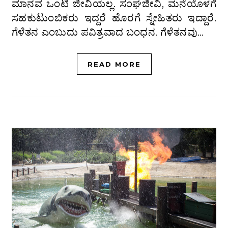
ಮಾನವ ಒಂಟಿ ಜೀವಿಯಲ್ಲ. ಸಂಘಜೀವಿ, ಮನೆಯೊಳಗೆ
ಸಹಕುಟುಂಬಿಕರು ಇದ್ದರೆ ಹೊರಗೆ ಸ್ನೇಹಿತರು ಇದ್ದಾರೆ.
ಗೆಳೆತನ ಎಂಬುದು ಪವಿತ್ರವಾದ ಬಂಧನ. ಗೆಳೆತನವು…
READ MORE