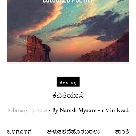
ಬೆಳಕು-ಬಳ್ಳಿ
ಕವಿತೆಯಾಸೆ
February 17, 2022
•
By
Natesh Mysore
•
1 Min Read
ಒಳಗೊಳಗೆ ಅಳುತಲಿದೆಹೊರಬರಲು ಶಾಂತಿ