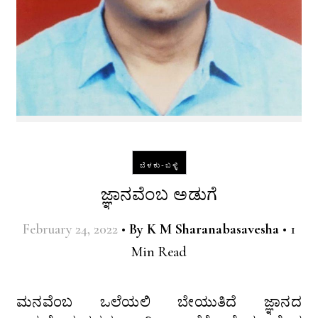
ಬೆಳಕು-ಬಳ್ಳಿ
ಜ್ಞಾನವೆಂಬ ಅಡುಗೆ
February 24, 2022
•
By
K M Sharanabasavesha
•
1
Min Read
ಮನವೆಂಬ ಒಲೆಯಲಿ ಬೇಯುತಿದೆ ಜ್ಞಾನದ