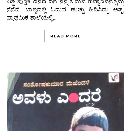
ವಿಶ್ವ ಪುಸ್ತಕ ದಿನದ ದಿನ ನನ್ನ ಓದುವ ಹವ್ಯಾಸವನ್ನೊಮ್ಮೆ
ನೆನೆದೆ. ಬಾಲ್ಯದಲ್ಲಿ ಓದುವ ಹುಚ್ಚು ಹಿಡಿಸಿದ್ದು ಅಪ್ಪ.
ಪ್ರಾಥಮಿಕ ಶಾಲೆಯಲ್ಲಿ…
READ MORE