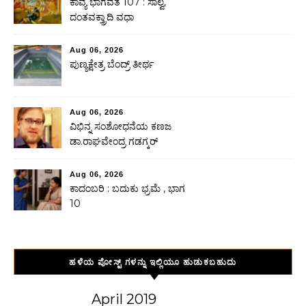
ಕಾವ್ಯ ಭಾಗವತ 107 : ಸಾಲ್ವ,
ದಂತವಕ್ತ್ರಾದಿ ವಧಾ
Aug 06, 2026
ಪುಣ್ಯಕ್ಷೇತ್ರ ಬೆಂದ್ರ್ ತೀರ್ಥ
Aug 06, 2026
ವಿಭಿನ್ನ ಸಂಶೋಧನೆಯ ಕಣಜ
ಡಾ.ರಾಘವೇಂದ್ರ ಗಡಗ್ಕರ್
Aug 06, 2026
ಕಾದಂಬರಿ : ಬದುಕು ಭ್ರಮೆ , ಭಾಗ
10
ಹಳೆಯ ಪೋಸ್ಟ್ ಗಳನ್ನು ಇಲ್ಲಿಯೂ ಹುಡುಕಬಹುದು
April 2019