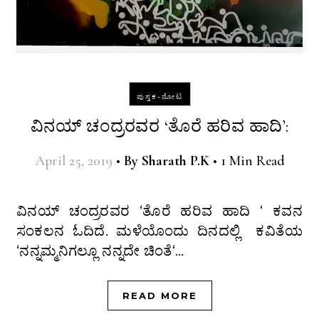
ಪುಸ್ತಕ-ನೋಟ
ವಿನಯ್ ಚಂದ್ರರವರ ‘ತೊರೆ ಹರಿವ ಹಾದಿ’:
April 25, 2019
•
By
Sharath P.K
•
1 Min Read
ವಿನಯ್ ಚಂದ್ರರವರ ‘ತೊರೆ ಹರಿವ ಹಾದಿ ‘ ಕವನ
ಸಂಕಲನ ಓದಿದೆ. ಮಳೆಯೊಂದು ದಿನದಲ್ಲಿ ಕವಿತೆಯ
‘ನನ್ನಮ್ಮನಿಗಲ್ಲೂ ನನ್ನದೇ ಚಿಂತೆ‘…
READ MORE