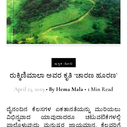
ಪುಸ್ತಕ-ನೋಟ
ರುಕ್ಮಿಣಿಮಾಲಾ ಅವರ ಕೃತಿ ‘ಚಾರಣ ಹೂರಣ’
April 23, 2019
•
By
Hema Mala
•
1 Min Read
ದೈನಂದಿನ ಕೆಲಸಗಳ ಏಕತಾನತೆಯನ್ನು ಮುರಿಯಲು
ವಿಭಿನ್ನವಾದ ಯಾವುದಾದರೂ ಚಟುವಟಿಕೆಗಳಲ್ಲಿ
ಪಾಲ್ಗೊಳ್ಳುವುದು ಮನುಷ್ಯರ ಜಾಯಮಾನ. ಕೆಲವರಿಗೆ