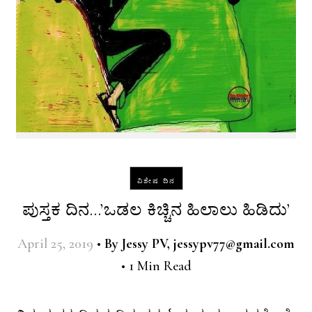
ವಿಶೇಷ ದಿನ
ಪುಸ್ತಕ ದಿನ…’ಒಡಲ ಕಿಚ್ಚಿನ ಹಿಲಾಲು ಹಿಡಿದು’
April 25, 2019
•
By
Jessy PV, jessypv77@gmail.com
•
1 Min Read