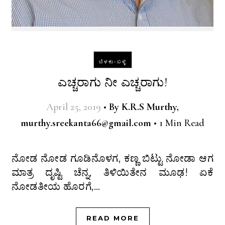
ಬೆಳಕು-ಬಳ್ಳಿ
ಎಚ್ಚರಾಗು ನೀ ಎಚ್ಚರಾಗು!
April 25, 2019
•
By
K.R.S Murthy,
murthy.sreekanta66@gmail.com
•
1 Min Read
ನೋಡ ನೋಡ ಗೂಡಿನೊಳಗ, ಕಣ್ಣ ಬಿಟ್ಟು ನೋಡಾ ಆಗ
ಮಾತ್ರ ದೃಷ್ಟಿ ಚೆನ್ನ, ತಿಳಿಯಿತೇನ ಮೂಢ! ಏಕೆ
ನೋಡತೀಯ ಹೊರಗೆ,…
READ MORE