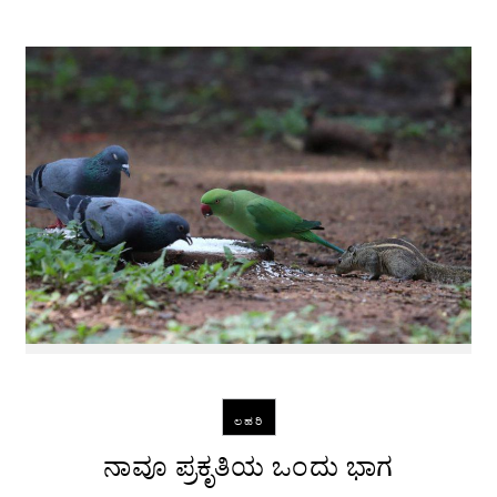
ಲಹರಿ
ನಾವೂ ಪ್ರಕೃತಿಯ ಒಂದು ಭಾಗ