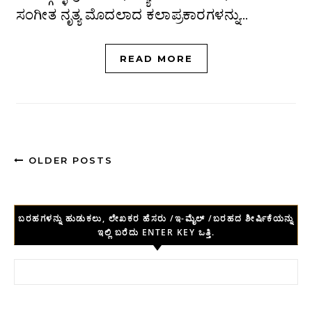
ಸಂಗೀತ ನೃತ್ಯ ಮೊದಲಾದ ಕಲಾಪ್ರಕಾರಗಳನ್ನು…
READ MORE
OLDER POSTS
ಬರಹಗಳನ್ನು ಹುಡುಕಲು, ಲೇಖಕರ ಹೆಸರು /ಇ-ಮೈಲ್ /ಬರಹದ ಶೀರ್ಷಿಕೆಯನ್ನು
ಇಲ್ಲಿ ಬರೆದು ENTER KEY ಒತ್ತಿ.
Search for: