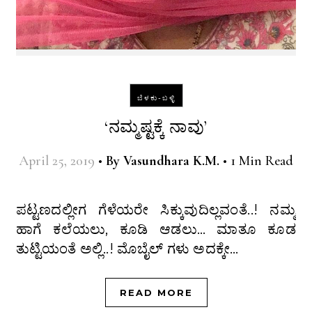
ಬೆಳಕು-ಬಳ್ಳಿ
‘ನಮ್ಮಷ್ಟಕ್ಕೆ ನಾವು’
April 25, 2019
•
By
Vasundhara K.M.
•
1 Min Read
ಪಟ್ಟಣದಲ್ಲೀಗ ಗೆಳೆಯರೇ ಸಿಕ್ಕುವುದಿಲ್ಲವಂತೆ..! ನಮ್ಮ
ಹಾಗೆ ಕಲೆಯಲು, ಕೂಡಿ ಆಡಲು… ಮಾತೂ ಕೂಡ
ತುಟ್ಟಿಯಂತೆ ಅಲ್ಲಿ..! ಮೊಬೈಲ್ ಗಳು ಅದಕ್ಕೇ…
READ MORE