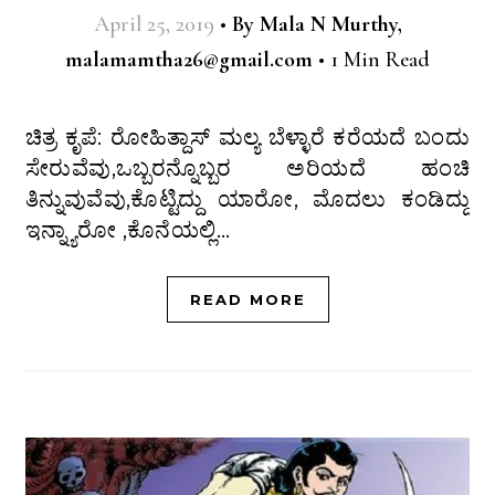
April 25, 2019
•
By
Mala N Murthy,
malamamtha26@gmail.com
•
1 Min Read
ಚಿತ್ರ ಕೃಪೆ: ರೋಹಿತ್ದಾಸ್ ಮಲ್ಯ ಬೆಳ್ಳಾರೆ ಕರೆಯದೆ ಬಂದು
ಸೇರುವೆವು,ಒಬ್ಬರನ್ನೊಬ್ಬರ ಅರಿಯದೆ ಹಂಚಿ
ತಿನ್ನುವುವೆವು,ಕೊಟ್ಟಿದ್ದು ಯಾರೋ, ಮೊದಲು ಕಂಡಿದ್ದು
ಇನ್ನ್ಯಾರೋ ,ಕೊನೆಯಲ್ಲಿ…
READ MORE