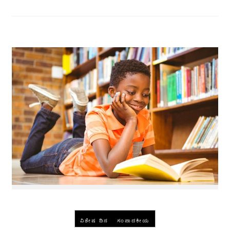
-
ವಿಶೇಷ ದಿನ
ಸಂಪಾದಕೀಯ