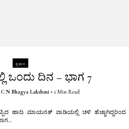
ಪ್ರವಾಸ
ಿ ಒಂದು ದಿನ – ಭಾಗ 7
y
C N Bhagya Lakshmi
•
1 Min Read
ಜಾಗ…