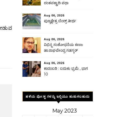
ದಂತವಕ್ತ್ರಾದಿ ವಧಾ
Aug 06, 2026
ಪುಣ್ಯಕ್ಷೇತ್ರ ಬೆಂದ್ರ್ ತೀರ್ಥ
Aug 06, 2026
ವಿಭಿನ್ನ ಸಂಶೋಧನೆಯ ಕಣಜ
ಡಾ.ರಾಘವೇಂದ್ರ ಗಡಗ್ಕರ್
Aug 06, 2026
ಕಾದಂಬರಿ : ಬದುಕು ಭ್ರಮೆ , ಭಾಗ
10
ಹಳೆಯ ಪೋಸ್ಟ್ ಗಳನ್ನು ಇಲ್ಲಿಯೂ ಹುಡುಕಬಹುದು
May 2023