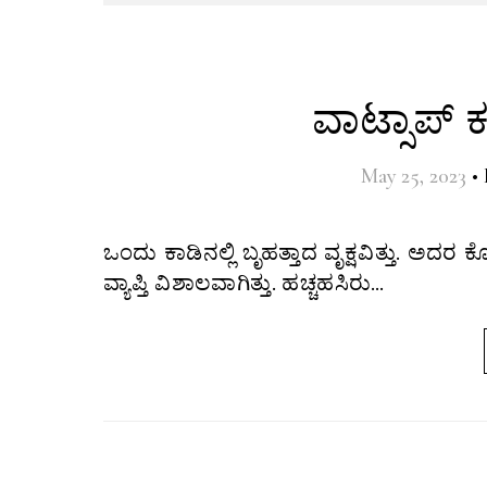
ವಾಟ್ಸಾಪ್ 
May 25, 2023
•
ಒಂದು ಕಾಡಿನಲ್ಲಿ ಬೃಹತ್ತಾದ ವೃಕ್ಷವಿತ್ತು. ಅದರ ಕೊಂಬೆ ರೆಂಬೆಗಳು ನಾಲ್ಕೂ ಕಡೆಗೆ ಹರಡಿಕೊಂಡಿದ್ದವು. ಇದರಿಂದ ಮರದ
ವ್ಯಾಪ್ತಿ ವಿಶಾಲವಾಗಿತ್ತು. ಹಚ್ಚಹಸಿರು…