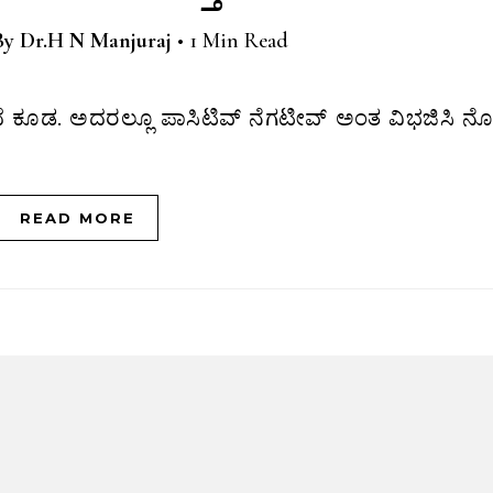
By
Dr.H N Manjuraj
•
1 Min Read
READ MORE