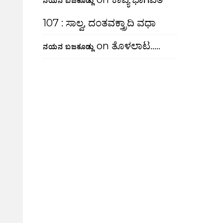
ನಯನ ಬಜಕೂಡ್ಲು
107 : ಸಾಲ್ವ, ದಂತವಕ್ತ್ರಾದಿ ವಧಾ
on
ತೊಳಲಾಟ…..
ನಯನ ಬಜಕೂಡ್ಲು