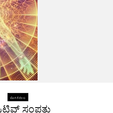
ಬೊಗಸೆಬಿಂಬ
ಿಟಿವ್ ಸಂಪತ್ತು