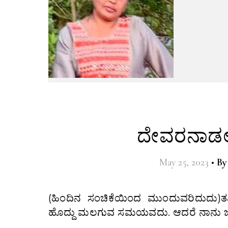
ದೇವರನಾಡಲ್ಲ
May 25, 2023
•
B
(ಹಿಂದಿನ ಸಂಚಿಕೆಯಿಂದ ಮುಂದುವರಿದುದು)ತಪ್ಪಿದ ಹಾದಿ ಮಾಯನತ್ ವಾಡಿಯಲ್ಲಿ ಚಳಿ ಹೆಚ್ಚಾಗಿದ್ದರಿಂದ ಬೆಚ್ಚಗೆ
ಹೊದ್ದು ಮಲಗುವ ಸಮಯವದು. ಆದರೆ ನಾನು 