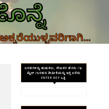
ಬರಹಗಳನ್ನು ಹುಡುಕಲು, ಲೇಖಕರ ಹೆಸರು /ಇ-
ಮೈಲ್ /ಬರಹದ ಶೀರ್ಷಿಕೆಯನ್ನು ಇಲ್ಲಿ ಬರೆದು
ENTER KEY ಒತ್ತಿ.
Search for: