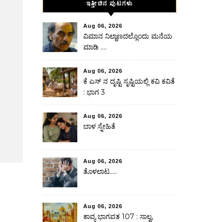
ಇತ್ತೀಚಿನ ಪುಟಗಳು
Aug 06, 2026
ವಿಮಾನ ನಿಲ್ದಾಣದಲ್ಲೊಂದು ಮನೆಯ
ಮಾಡಿ ….
Aug 06, 2026
ಕೆ ಎಸ್ ನ ದೃಷ್ಟಿ ಸೃಷ್ಟಿಯಲ್ಲಿ ಕವಿ ಕವಿತೆ
: ಭಾಗ 3
Aug 06, 2026
ಬಾಳ ಸ್ನೇಹಿತೆ
Aug 06, 2026
ತೊಳಲಾಟ…..
Aug 06, 2026
ಕಾವ್ಯ ಭಾಗವತ 107 : ಸಾಲ್ವ,