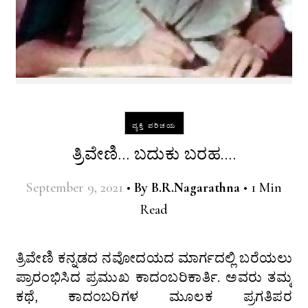
ವ್ಯಕ್ತಿ ಪರಿಚಯ
ತ್ರಿವೇಣಿ… ಬದುಕು ಬರಹ….
September 9, 2021
•
By
B.R.Nagarathna
•
1 Min
Read
ತ್ರಿವೇಣಿ ಕನ್ನಡದ ನವೋದಯದ ಮಾರ್ಗದಲ್ಲಿ ಬರೆಯಲು
ಪ್ರಾರಂಭಿಸಿದ ಪ್ರಮುಖ ಕಾದಂಬರಿಕಾರ್ತಿ. ಅವರು ತಮ್ಮ
ಕಥೆ, ಕಾದಂಬರಿಗಳ ಮೂಲಕ ಪ್ರಗತಿಪರ