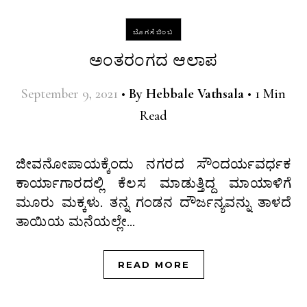
ಬೊಗಸೆಬಿಂಬ
ಅಂತರಂಗದ ಆಲಾಪ
September 9, 2021
•
By
Hebbale Vathsala
•
1 Min
Read
ಜೀವನೋಪಾಯಕ್ಕೆಂದು ನಗರದ ಸೌಂದರ್ಯವರ್ಧಕ
ಕಾರ್ಯಾಗಾರದಲ್ಲಿ ಕೆಲಸ ಮಾಡುತ್ತಿದ್ದ ಮಾಯಾಳಿಗೆ
ಮೂರು ಮಕ್ಕಳು. ತನ್ನ ಗಂಡನ ದೌರ್ಜನ್ಯವನ್ನು ತಾಳದೆ
ತಾಯಿಯ ಮನೆಯಲ್ಲೇ…
READ MORE