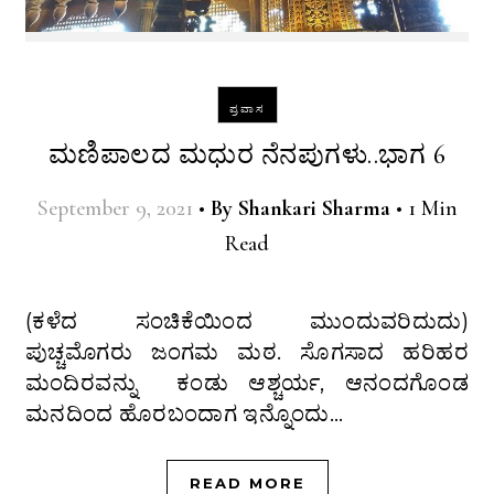
ಪ್ರವಾಸ
ಮಣಿಪಾಲದ ಮಧುರ ನೆನಪುಗಳು..ಭಾಗ 6
September 9, 2021
•
By
Shankari Sharma
•
1 Min
Read
(ಕಳೆದ ಸಂಚಿಕೆಯಿಂದ ಮುಂದುವರಿದುದು)
ಪುಚ್ಚಮೊಗರು ಜಂಗಮ ಮಠ. ಸೊಗಸಾದ ಹರಿಹರ
ಮಂದಿರವನ್ನು ಕಂಡು ಆಶ್ಚರ್ಯ, ಆನಂದಗೊಂಡ
ಮನದಿಂದ ಹೊರಬಂದಾಗ ಇನ್ನೊಂದು…
READ MORE