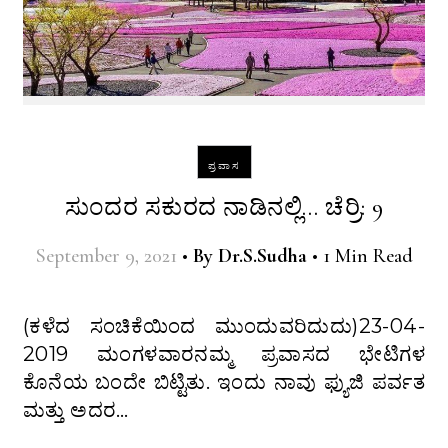
ಪ್ರವಾಸ
ಸುಂದರ ಸಕುರದ ನಾಡಿನಲ್ಲಿ… ಚೆರ್ರಿ: 9
September 9, 2021
•
By
Dr.S.Sudha
•
1 Min Read
(ಕಳೆದ ಸಂಚಿಕೆಯಿಂದ ಮುಂದುವರಿದುದು)23-04-
2019 ಮಂಗಳವಾರನಮ್ಮ ಪ್ರವಾಸದ ಭೇಟಿಗಳ
ಕೊನೆಯ ಬಂದೇ ಬಿಟ್ಟಿತು. ಇಂದು ನಾವು ಫ್ಯುಜಿ ಪರ್ವತ
ಮತ್ತು ಅದರ…