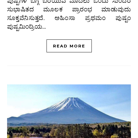
ಪುಷ್ಪಗಳ ಬಗ್ಗೆ ಬರೆಯುವ ಮೊದಲು ಒಂದು ಸುಂದರ
ಸುಭಾಷಿತದ ಮೂಲಕ ಪ್ರಾರಂಭ ಮಾಡುವುದು
ಸೂಕ್ತವೆನಿಸುತ್ತದೆ. ಅಹಿಂಸಾ ಪ್ರಥಮಂ ಪುಷ್ಪಂ
ಪುಷ್ಪಮಿಂದ್ರಿಯ…
READ MORE