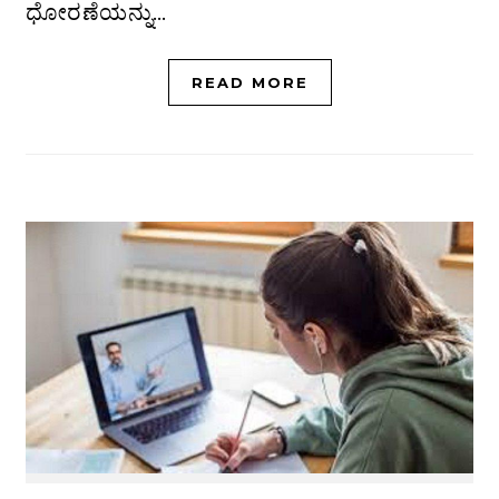
ಧೋರಣೆಯನ್ನು…
READ MORE