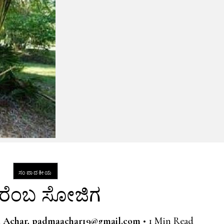
ಸಂಪಾದಕೀಯ
ಿರೆಂಬ ಸೋಜಿಗ
 Achar, padmaachar19@gmail.com
•
1 Min Read