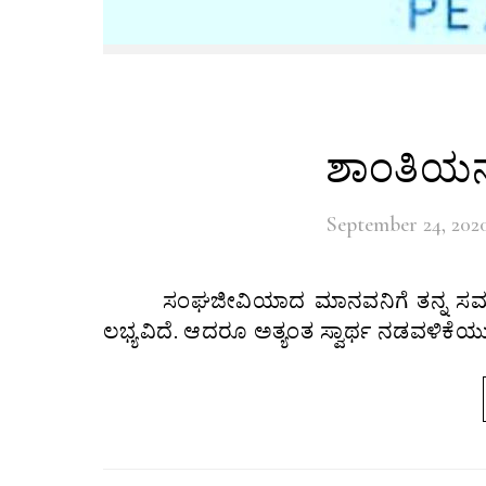
ಶಾಂತಿಯನ್ನ
September 24, 202
ಸಂಘಜೀವಿಯಾದ ಮಾನವನಿಗೆ ತನ್ನ ಸಮಾಜದಲ್ಲಿ ಬದುಕಲು ಬೇಕಾದುದೆಲ್ಲವೂ ಈ ಪ್ರಕೃತಿಯಲ್ಲಿ ಧಾರಾಳವಾಗಿ
ಲಭ್ಯವಿದೆ. ಆದರೂ ಅತ್ಯಂತ ಸ್ವಾರ್ಥ ನಡವಳಿಕೆಯ