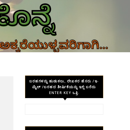
ಬರಹಗಳನ್ನು ಹುಡುಕಲು, ಲೇಖಕರ ಹೆಸರು /ಇ-
ಮೈಲ್ /ಬರಹದ ಶೀರ್ಷಿಕೆಯನ್ನು ಇಲ್ಲಿ ಬರೆದು
ENTER KEY ಒತ್ತಿ.
Search for: