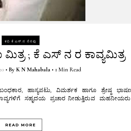
ಕವಿ ಕೆ.ಎಸ್.ನ ನೆನಪು
 ಮಿತ್ರ ; ಕೆ ಎಸ್‌ ನ ರ ಕಾವ್ಯಮಿತ್ರ
20
•
By
K N Mahabala
•
1 Min Read
ಾವ್ಯಗಳಿಗೆ ಸಹೃದಯ ಪ್ರಚಾರ ನೀಡುತ್ತಿರುವ‌ ಮಹನೀಯರು.
READ MORE