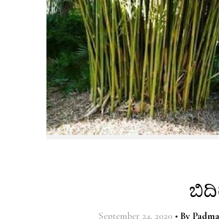
ಬಿದ
September 24, 2020
•
By
Padma