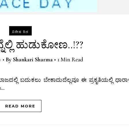
ವಿಶೇಷ ದಿನ
ೆಲ್ಲಿ ಹುಡುಕೋಣ..!??
0
•
By
Shankari Sharma
•
1 Min Read
ು…
READ MORE