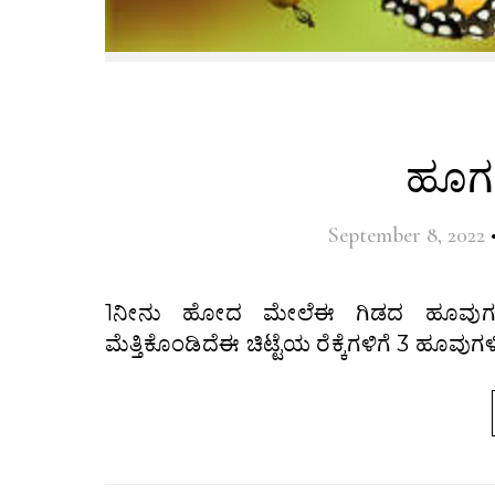
ಹೂಗವ
September 8, 2022
1ನೀನು ಹೋದ ಮೇಲೆಈ ಗಿಡದ ಹೂವುಗಳುಸುಮ್ಮನೆ ಅರಳಿ ಉದುರುತ್ತಿವೆ 2ಎಷ್ಟೊಂದು ಹೂವುಗಳಬಣ್ಣ
ಮೆತ್ತಿಕೊಂಡಿದೆಈ ಚಿಟ್ಟೆಯ ರೆಕ್ಕೆಗಳಿಗೆ 3 ಹೂವ