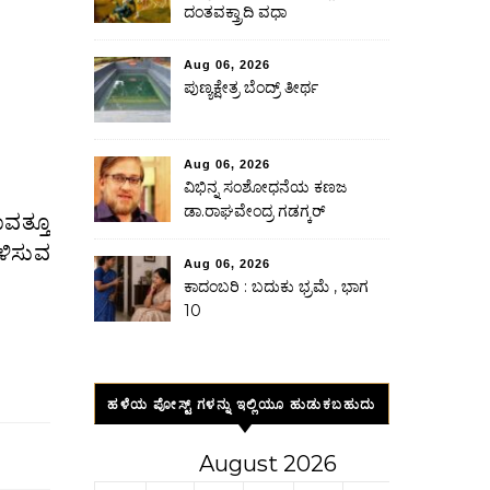
ದಂತವಕ್ತ್ರಾದಿ ವಧಾ
Aug 06, 2026
ಪುಣ್ಯಕ್ಷೇತ್ರ ಬೆಂದ್ರ್ ತೀರ್ಥ
Aug 06, 2026
ವಿಭಿನ್ನ ಸಂಶೋಧನೆಯ ಕಣಜ
ಡಾ.ರಾಘವೇಂದ್ರ ಗಡಗ್ಕರ್
ಳಿಸುವ
Aug 06, 2026
ಕಾದಂಬರಿ : ಬದುಕು ಭ್ರಮೆ , ಭಾಗ
10
ಹಳೆಯ ಪೋಸ್ಟ್ ಗಳನ್ನು ಇಲ್ಲಿಯೂ ಹುಡುಕಬಹುದು
August 2026