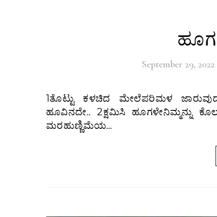
ಹೂಗವ
September 29, 2022
1ತೊಟ್ಟು ಕಳಚಿದ ಮೇಲೆಪರಿಮಳ ಜಾರುವುದುಹೂವಿನ ಜೊತೆಗೆಗಿಡದಲ್ಲಿದ್ದುದು ಹೂವಷ್ಟೇಪರಿಮಳ ಯಾವತ್ತೂ
ಹೂವಿನದೇ.. 2ಕ್ಷಮಿಸಿ ಹೂಗಳೇನಿಮ್ಮನ್ನು ಕೊಲ
ಮರಹುಣ್ಣಿಮೆಯ…