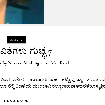
ಬೆಳಕು-ಬಳ್ಳಿ
ಿತೆಗಳು-ಗುಚ್ಛ 7
•
By
Naveen Madhugiri,
•
1 Min Read
ಸುತ್ತಲೂ ರೆಕ್ಕೆ 3ಚಳಿಯ ಮುಂಜಾವಿನಲ್ಲೂದಾಸವಾಳಅರಳಿಕೊಳ್ಳುತ್ತಿ
READ MORE