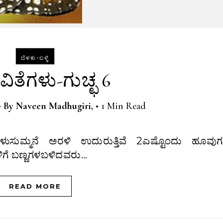
ಬೆಳಕು-ಬಳ್ಳಿ
ಿತೆಗಳು-ಗುಚ್ಛ 6
•
By
Naveen Madhugiri,
•
1 Min Read
ುಗಳಿಗೆ ಬಣ್ಣಗಳಬಳಿದವರು…
READ MORE