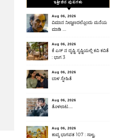
ಇತ್ತೀಚಿನ ಪುಟಗಳು
Aug 06, 2026
ವಿಮಾನ ನಿಲ್ದಾಣದಲ್ಲೊಂದು ಮನೆಯ
ಮಾಡಿ ….
Aug 06, 2026
ಕೆ ಎಸ್ ನ ದೃಷ್ಟಿ ಸೃಷ್ಟಿಯಲ್ಲಿ ಕವಿ ಕವಿತೆ
: ಭಾಗ 3
Aug 06, 2026
ಬಾಳ ಸ್ನೇಹಿತೆ
Aug 06, 2026
ತೊಳಲಾಟ…..
Aug 06, 2026
ಕಾವ್ಯ ಭಾಗವತ 107 : ಸಾಲ್ವ,