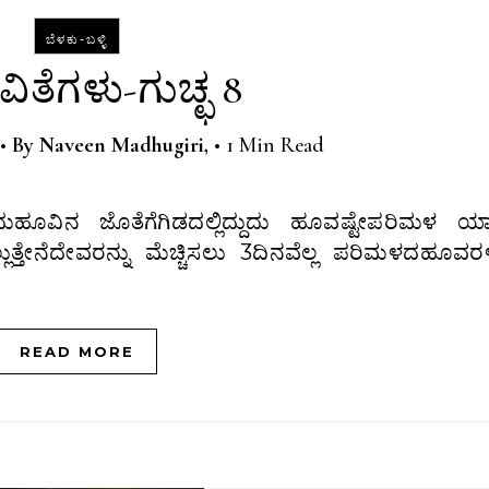
ಬೆಳಕು-ಬಳ್ಳಿ
ಿತೆಗಳು-ಗುಚ್ಛ 8
•
By
Naveen Madhugiri,
•
1 Min Read
್ಲುತ್ತೇನೆದೇವರನ್ನು ಮೆಚ್ಚಿಸಲು 3ದಿನವೆಲ್ಲ ಪರಿಮಳದಹೂವರ
READ MORE