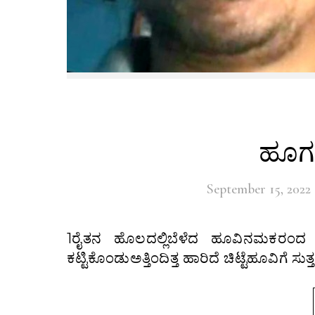
ಹೂಗವ
September 15, 2022
1ರೈತನ ಹೊಲದಲ್ಲಿಬೆಳೆದ ಹೂವಿನಮಕರಂದ ಹೀರುವಜೇನು ಹುಳುಗಳುಸುಂಕ ಕಟ್ಟುವುದಿಲ್ಲ 2ಸಂತಸದ ರೆಕ್ಕೆ
ಕಟ್ಟಿಕೊಂಡುಅತ್ತಿಂದಿತ್ತ ಹಾರಿದೆ ಚಿಟ್ಟೆಹೂವಿಗೆ 