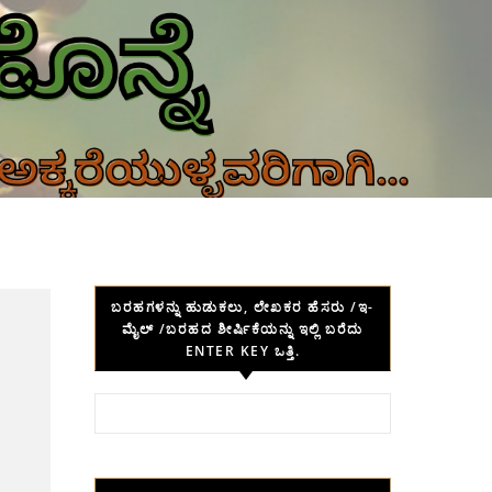
ಬರಹಗಳನ್ನು ಹುಡುಕಲು, ಲೇಖಕರ ಹೆಸರು /ಇ-
ಮೈಲ್ /ಬರಹದ ಶೀರ್ಷಿಕೆಯನ್ನು ಇಲ್ಲಿ ಬರೆದು
ENTER KEY ಒತ್ತಿ.
Search for: