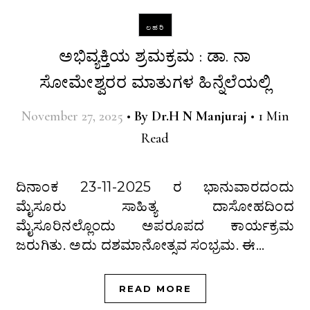
ಲಹರಿ
ಅಭಿವ್ಯಕ್ತಿಯ ಶ್ರಮಕ್ರಮ : ಡಾ. ನಾ
ಸೋಮೇಶ್ವರರ ಮಾತುಗಳ ಹಿನ್ನೆಲೆಯಲ್ಲಿ
November 27, 2025
•
By
Dr.H N Manjuraj
•
1 Min
Read
ದಿನಾಂಕ 23-11-2025 ರ ಭಾನುವಾರದಂದು
ಮೈಸೂರು ಸಾಹಿತ್ಯ ದಾಸೋಹದಿಂದ
ಮೈಸೂರಿನಲ್ಲೊಂದು ಅಪರೂಪದ ಕಾರ್ಯಕ್ರಮ
ಜರುಗಿತು. ಅದು ದಶಮಾನೋತ್ಸವ ಸಂಭ್ರಮ. ಈ…
READ MORE