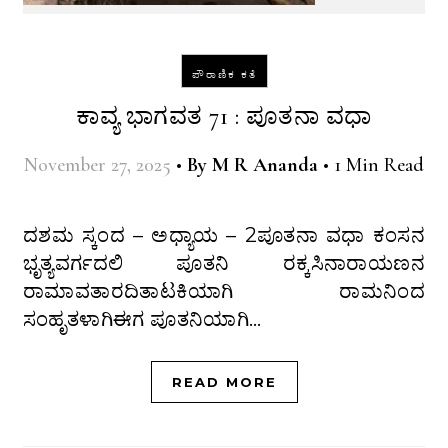
ಪೌರಾಣಿಕ ಕತೆ
ಕಾವ್ಯ ಭಾಗವತ 71 : ಪೂತನಾ ವಧಾ
November 27, 2025
•
By
M R Ananda
•
1 Min Read
ದಶಮ ಸ್ಕಂದ – ಅಧ್ಯಾಯ – 2ಪೂತನಾ ವಧಾ ಕಂಸನ
ಭೃತ್ಯವರ್ಗದಲಿ ಪೂತನಿ ರಕ್ಕಸಿನಾರಾಯಣನ
ರಾಮಾವತಾರದಿತಾಟಕಿಯಾಗಿ ರಾಮನಿಂದ
ಸಂಹೃತಳಾಗಿಈಗ ಪೂತನಿಯಾಗಿ…
READ MORE