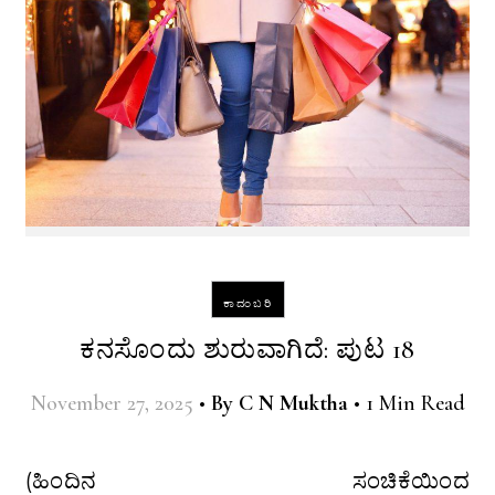
ಕಾದಂಬರಿ
ಕನಸೊಂದು ಶುರುವಾಗಿದೆ: ಪುಟ 18
November 27, 2025
•
By
C N Muktha
•
1 Min Read
(ಹಿಂದಿನ ಸಂಚಿಕೆಯಿಂದ