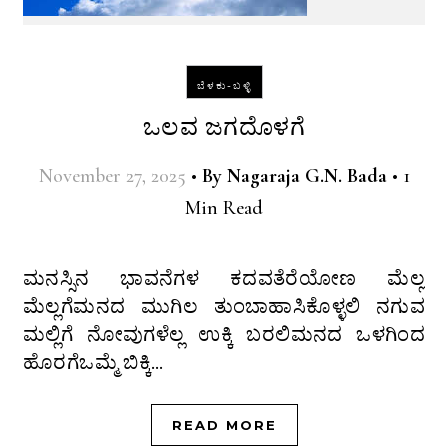
ಬೆಳಕು-ಬಳ್ಳಿ
ಒಲವ ಜಗದೊಳಗೆ
November 27, 2025
•
By
Nagaraja G.N. Bada
•
1
Min Read
ಮನಸ್ಸಿನ ಭಾವನೆಗಳ ಕದವತೆರೆಯೋಣ ಮೆಲ್ಲ
ಮೆಲ್ಲಗೆಮನದ ಮುಗಿಲ ತುಂಬಾಹಾಸಿಕೊಳ್ಳಲಿ ನಗುವ
ಮಲ್ಲಿಗೆ ನೋವುಗಳೆಲ್ಲ ಉಕ್ಕಿ ಬರಲಿಮನದ ಒಳಗಿಂದ
ಹೊರಗೆಒಮ್ಮೆ ಬಿಕ್ಕಿ…
READ MORE