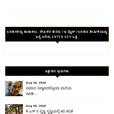
ಬರಹಗಳನ್ನು ಹುಡುಕಲು, ಲೇಖಕರ ಹೆಸರು /ಇ-ಮೈಲ್ /ಬರಹದ ಶೀರ್ಷಿಕೆಯನ್ನು
ಇಲ್ಲಿ ಬರೆದು ENTER KEY ಒತ್ತಿ.
Search for:
ಇತ್ತೀಚಿನ ಪುಟಗಳು
Aug 06, 2026
ವಿಮಾನ ನಿಲ್ದಾಣದಲ್ಲೊಂದು ಮನೆಯ
ಮಾಡಿ ….
Aug 06, 2026
ಕೆ ಎಸ್ ನ ದೃಷ್ಟಿ ಸೃಷ್ಟಿಯಲ್ಲಿ ಕವಿ ಕವಿತೆ