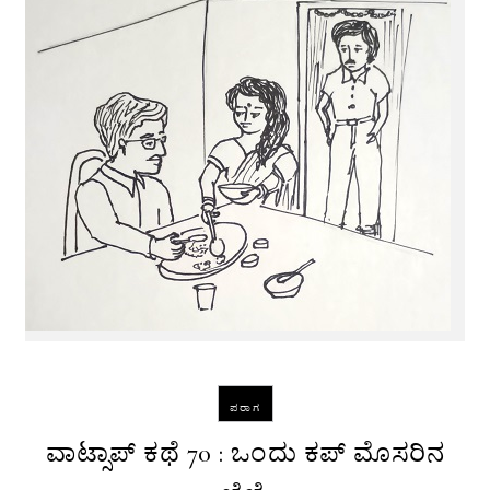
ಪರಾಗ
ವಾಟ್ಸಾಪ್ ಕಥೆ 70 : ಒಂದು ಕಪ್ ಮೊಸರಿನ