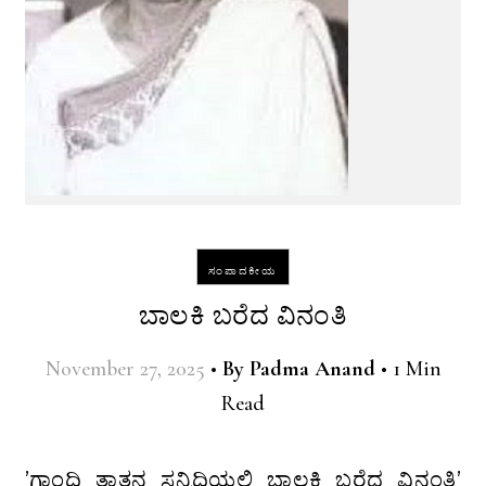
ಸಂಪಾದಕೀಯ
ಬಾಲಕಿ ಬರೆದ ವಿನಂತಿ
November 27, 2025
•
By
Padma Anand
•
1 Min
Read
ʼಗಾಂಧಿ ತಾತನ ಸನ್ನಿದಿಯಲ್ಲಿ ಬಾಲಕಿ ಬರೆದ ವಿನಂತಿʼ