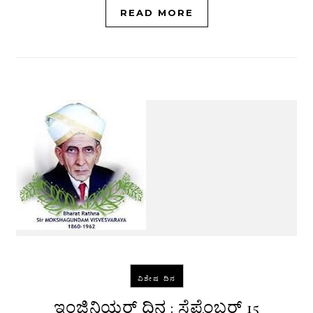
READ MORE
ವಿಶೇಷ ದಿನ
ಇಂಜಿನಿಯರ್ ದಿನ : ಸೆಪ್ಟೆಂಬರ್ 15