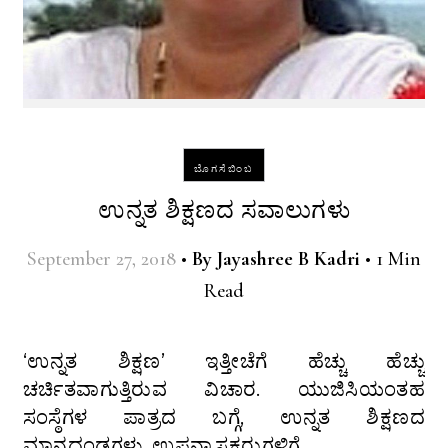
ಬೊಗಸೆಬಿಂಬ
ಉನ್ನತ ಶಿಕ್ಷಣದ ಸವಾಲುಗಳು
September 27, 2018
•
By
Jayashree B Kadri
•
1 Min
Read
‘ಉನ್ನತ ಶಿಕ್ಷಣ’ ಇತ್ತೀಚೆಗೆ ಹೆಚ್ಚು ಹೆಚ್ಚು
ಚರ್ಚಿತವಾಗುತ್ತಿರುವ ವಿಚಾರ. ಯುಜಿಸಿಯಂತಹ
ಸಂಸ್ಠೆಗಳ ಪಾತ್ರದ ಬಗ್ಗೆ, ಉನ್ನತ ಶಿಕ್ಷಣದ
ಮಾನದಂಡಗಳು, ಉಪನ್ಯಾಸಕರುಗಳಿಗೆ…