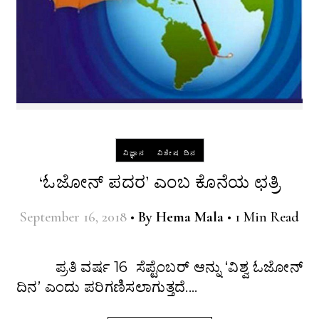
-
ವಿಜ್ಞಾನ
ವಿಶೇಷ ದಿನ
‘ಓಜೋನ್ ಪದರ’ ಎಂಬ ಕೊನೆಯ ಛತ್ರಿ
September 16, 2018
•
By
Hema Mala
•
1 Min Read
ಪ್ರತಿ ವರ್ಷ 16 ಸೆಪ್ಟೆಂಬರ್ ಆನ್ನು ‘ವಿಶ್ವ ಓಜೋನ್
ದಿನ’ ಎಂದು ಪರಿಗಣಿಸಲಾಗುತ್ತದೆ.…