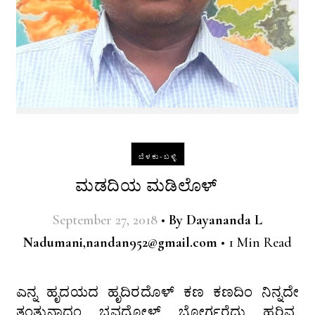
ಬೆಳಕು-ಬಳ್ಳಿ
ಮಡದಿಯ ಮಡಿಲೊಳ್
September 27, 2018
•
By
Dayananda L
Nadumani,nandan952@gmail.com
•
1 Min Read
ಎನ್ನ ಹೃದಯದ ಹೃದಿರದೊಳ್ ಕಣ ಕಣದಿಂ ನಿನ್ನದೇ
ತಂತುನಾದಂ ಭವದೋಳ್ ಭೋರ್ಗರೆದು ಹರಿವ