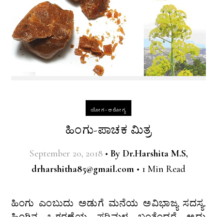
ಯೋಗ-ಆರೋಗ್ಯ
ಹಿಂಗು-ಪಾಚಕ ಮಿತ್ರ
September 20, 2018
•
By
Dr.Harshita M.S,
drharshitha85@gmail.com
•
1 Min Read
ಹಿಂಗು ಎಂಬುದು ಅಡುಗೆ ಮನೆಯ ಅವಿಭಾಜ್ಯ ಸದಸ್ಯ.
ಹಿಂಗಿನ ಒಗ್ಗರಣೆಯ ಪರಿಮಳ ಬಂತೆಂದರೆ ಅದು