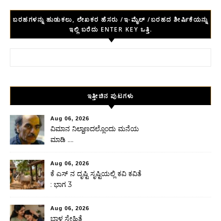
ಬರಹಗಳನ್ನು ಹುಡುಕಲು, ಲೇಖಕರ ಹೆಸರು /ಇ-ಮೈಲ್ /ಬರಹದ ಶೀರ್ಷಿಕೆಯನ್ನು
ಇಲ್ಲಿ ಬರೆದು ENTER KEY ಒತ್ತಿ.
Search for:
ಇತ್ತೀಚಿನ ಪುಟಗಳು
Aug 06, 2026
ವಿಮಾನ ನಿಲ್ದಾಣದಲ್ಲೊಂದು ಮನೆಯ
ಮಾಡಿ ….
Aug 06, 2026
ಕೆ ಎಸ್ ನ ದೃಷ್ಟಿ ಸೃಷ್ಟಿಯಲ್ಲಿ ಕವಿ ಕವಿತೆ
: ಭಾಗ 3
Aug 06, 2026
ಬಾಳ ಸ್ನೇಹಿತೆ