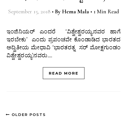
September 15, 2018
•
By
Hema Mala
•
1 Min Read
ಇಂಜಿನಿಯರ್ ಎಂದರೆ ‘ವಿಶ್ವೇಶ್ವರಯ್ಯನವರ ಹಾಗೆ
ಇರಬೇಕು’ ಎಂದು ಪ್ರಪಂಚವೇ ಕೊಂಡಾಡಿದ ಭಾರತದ
ಅದ್ವಿತೀಯ ಮೇಧಾವಿ ‘ಭಾರತರತ್ನ ಸರ್ ಮೋಕ್ಷಗುಂಡಂ
ವಿಶ್ವೇಶ್ವರಯ್ಯ’ನವರು.…
READ MORE
OLDER POSTS