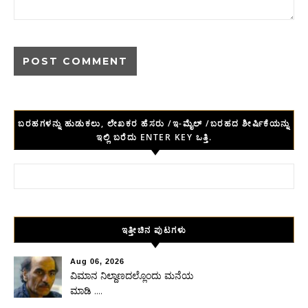
ಬರಹಗಳನ್ನು ಹುಡುಕಲು, ಲೇಖಕರ ಹೆಸರು /ಇ-ಮೈಲ್ /ಬರಹದ ಶೀರ್ಷಿಕೆಯನ್ನು
ಇಲ್ಲಿ ಬರೆದು ENTER KEY ಒತ್ತಿ.
Search for:
ಇತ್ತೀಚಿನ ಪುಟಗಳು
Aug 06, 2026
ವಿಮಾನ ನಿಲ್ದಾಣದಲ್ಲೊಂದು ಮನೆಯ
ಮಾಡಿ ….