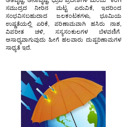
ಅತಿವೃಷ್ಟಿ, ಅನಾವೃಷ್ಟಿ, ಧ್ರುವ ಪ್ರದೇಶಗಳ ಮಂಜು ಕರಗಿ
ಸಮುದ್ರದ ನೀರಿನ ಮಟ್ಟ ಏರುವಿಕೆ, ಇದರಿಂದ
ಸಂಭವಿಸಬಹುದಾದ ಜಲಕಂಟಕಗಳು, ಭೂಮಿಯ
ಉಷ್ಣತೆಯಲ್ಲಿ ಏರಿಕೆ, ಪರಿಣಾಮವಾಗಿ ಹಸಿರು ನಾಶ,
ವಿಪರೀತ ಚಳಿ, ಸಸ್ಯಸಂಕುಲಗಳ ಬೆಳವಣಿಗೆ
ಅಸಾಧ್ಯವಾಗುವುದು ಹೀಗೆ ಹಲವಾರು ದುಷ್ಪರಿಣಾಮಗಳ
ಸಾಧ್ಯತೆ ಇದೆ.