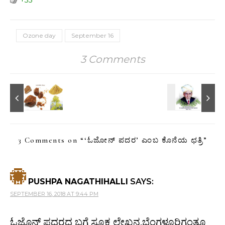
+35
Ozone day
September 16
3 Comments
3 Comments on “
‘ಓಜೋನ್ ಪದರ’ ಎಂಬ ಕೊನೆಯ ಛತ್ರಿ
”
PUSHPA NAGATHIHALLI
SAYS:
SEPTEMBER 16, 2018 AT 9:44 PM
ಓಜೊನ್ ಪದರದ ಬಗ್ಗೆ ಸೂಕ್ತ ಲೇಖನ.ಬೆಂಗಳೂರಿಗಂತೂ