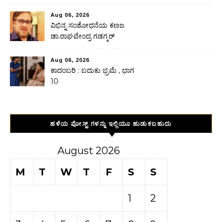
Aug 06, 2026
ವಿಭಿನ್ನ ಸಂಶೋಧನೆಯ ಕಣಜ
ಡಾ.ರಾಘವೇಂದ್ರ ಗಡಗ್ಕರ್
Aug 06, 2026
ಕಾದಂಬರಿ : ಬದುಕು ಭ್ರಮೆ , ಭಾಗ
10
ಹಳೆಯ ಪೋಸ್ಟ್ ಗಳನ್ನು ಇಲ್ಲಿಯೂ ಹುಡುಕಬಹುದು
August 2026
M
T
W
T
F
S
S
1
2