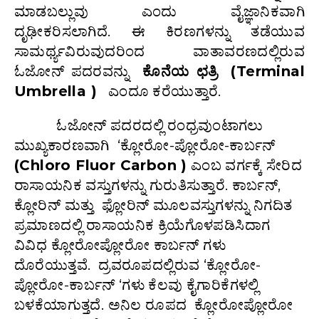
ಮಾಡಬಲ್ಲುವು ಎಂದು ವೈಜ್ಞಾನಿಕವಾಗಿ
ದೃಢೀಕರಿಸಲಾಗಿದೆ. ಈ ಕಿರಣಗಳನ್ನು ತಡೆಯುವ
ಸಾಮರ್ಥ್ಯವಿರುವುದರಿಂದ ವಾತಾವರಣದಲ್ಲಿರುವ
ಓಜೋನ್ ಪದರವನ್ನು
ಕೊನೆಯ ಛತ್ರಿ
(Terminal
Umbrella )
ಎಂದೂ ಕರೆಯುತ್ತಾರೆ.
ಓಜೋನ್ ಪದರದಲ್ಲಿ ರಂಧ್ರವುಂಟಾಗಲು
ಮುಖ್ಯಕಾರಣವಾಗಿ ‘ಕ್ಲೋರೋ-ಪ್ಲೋರೋ-ಕಾರ್ಬನ್
(Chloro Fluor Carbon )
ಎಂಬ ವರ್ಗಕ್ಕೆ ಸೇರಿದ
ರಾಸಾಯನಿಕ ವಸ್ತುಗಳನ್ನು ಗುರುತಿಸುತ್ತಾರೆ. ಕಾರ್ಬನ್,
ಕ್ಲೋರಿನ್ ಮತ್ತು ಫ್ಲೋರಿನ್ ಮೂಲವಸ್ತುಗಳನ್ನು ನಿಗದಿತ
ಪ್ರಮಾಣದಲ್ಲಿ ರಾಸಾಯನಿಕ ಕ್ರಿಯೆಗೊಳಪಡಿಸಿದಾಗ
ವಿವಿಧ ಕ್ಲೋರೋಪ್ಲೋರೋ ಕಾರ್ಬನ್ ಗಳು
ದೊರೆಯುತ್ತವೆ. ದ್ರವರೂಪದಲ್ಲಿರುವ ‘ಕ್ಲೋರೋ-
ಪ್ಲೋರೋ-ಕಾರ್ಬನ್ ‘ಗಳು ಕೆಲವು ಕೈಗಾರಿಕೆಗಳಲ್ಲಿ
ಬಳಕೆಯಾಗುತ್ತದೆ. ಅನಿಲ ರೂಪದ ಕ್ಲೋರೋಪ್ಲೋರೋ