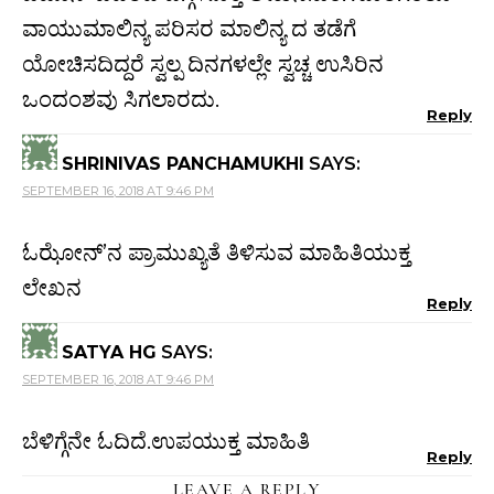
ವಾಯುಮಾಲಿನ್ಯ ಪರಿಸರ ಮಾಲಿನ್ಯ ದ ತಡೆಗೆ
ಯೋಚಿಸದಿದ್ದರೆ ಸ್ವಲ್ಪ ದಿನಗಳಲ್ಲೇ ಸ್ವಚ್ಚ ಉಸಿರಿನ
ಒಂದಂಶವು ಸಿಗಲಾರದು.
Reply
SHRINIVAS PANCHAMUKHI
SAYS:
SEPTEMBER 16, 2018 AT 9:46 PM
ಓಝೋನ್’ನ ಪ್ರಾಮುಖ್ಯತೆ ತಿಳಿಸುವ ಮಾಹಿತಿಯುಕ್ತ
ಲೇಖನ
Reply
SATYA HG
SAYS:
SEPTEMBER 16, 2018 AT 9:46 PM
ಬೆಳಿಗ್ಗೆನೇ ಓದಿದೆ.ಉಪಯುಕ್ತ ಮಾಹಿತಿ
Reply
LEAVE A REPLY