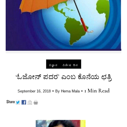
-
ವಿಜ್ಞಾನ
ವಿಶೇಷ ದಿನ
‘ಓಜೋನ್ ಪದರ’ ಎಂಬ ಕೊನೆಯ ಛತ್ರಿ
•
•
1 Min Read
September 16, 2018
By
Hema Mala