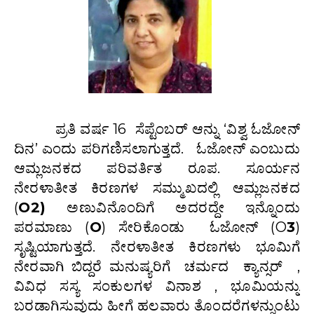
ಪ್ರತಿ ವರ್ಷ 16 ಸೆಪ್ಟೆಂಬರ್ ಆನ್ನು ‘ವಿಶ್ವ ಓಜೋನ್
ದಿನ’ ಎಂದು ಪರಿಗಣಿಸಲಾಗುತ್ತದೆ. ಓಜೋನ್ ಎಂಬುದು
ಆಮ್ಲಜನಕದ ಪರಿವರ್ತಿತ ರೂಪ. ಸೂರ್ಯನ
ನೇರಳಾತೀತ ಕಿರಣಗಳ ಸಮ್ಮುಖದಲ್ಲಿ ಆಮ್ಲಜನಕದ
(
O
2
)
ಅಣುವಿನೊಂದಿಗೆ ಅದರದ್ದೇ ಇನ್ನೊಂದು
ಪರಮಾಣು (
O
) ಸೇರಿಕೊಂಡು ಓಜೋನ್ (O
3
)
ಸೃಷ್ಟಿಯಾಗುತ್ತದೆ. ನೇರಳಾತೀತ ಕಿರಣಗಳು ಭೂಮಿಗೆ
ನೇರವಾಗಿ ಬಿದ್ದರೆ ಮನುಷ್ಯರಿಗೆ ಚರ್ಮದ ಕ್ಯಾನ್ಸರ್ ,
ವಿವಿಧ ಸಸ್ಯ ಸಂಕುಲಗಳ ವಿನಾಶ , ಭೂಮಿಯನ್ನು
ಬರಡಾಗಿಸುವುದು ಹೀಗೆ ಹಲವಾರು ತೊಂದರೆಗಳನ್ನುಂಟು