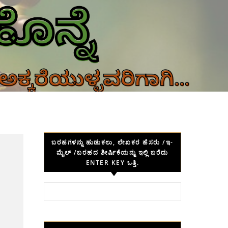
ಬರಹಗಳನ್ನು ಹುಡುಕಲು, ಲೇಖಕರ ಹೆಸರು /ಇ-
ಮೈಲ್ /ಬರಹದ ಶೀರ್ಷಿಕೆಯನ್ನು ಇಲ್ಲಿ ಬರೆದು
ENTER KEY ಒತ್ತಿ.
Search for: