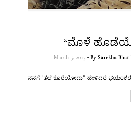
“ಮೊಳೆ ಹೊಡೆಯೋದ
March 5, 2015
•
By
Surekha Bhat
ನನಗೆ “ತಲೆ ಕೊರೆಯೋದು” ಹೇಳಿದರೆ ಭಯಂಕರ ಇಷ