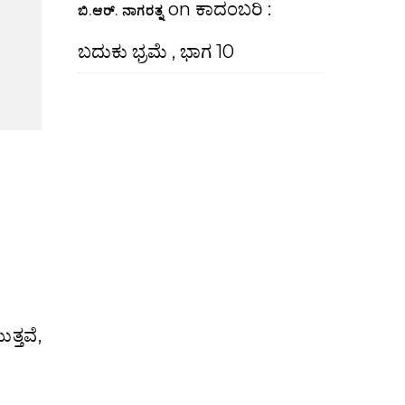
on
ಕಾದಂಬರಿ :
ಬಿ.ಆರ್. ನಾಗರತ್ನ
ಬದುಕು ಭ್ರಮೆ , ಭಾಗ 10