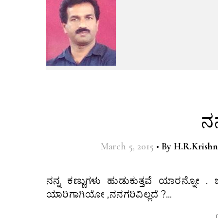
ನನ
March 5, 2015
•
By
H.R.Krishn
ನನ್ನ ಕಣ್ಣುಗಳು ಹುಡುಕುತ್ತವೆ ಯಾರನ್ನೋ . ಜನರ ಮಧ್ಯೆ,ನನಗರಿವಿಲ್ಲದೆ ? ನನ್ನ ಕೈಗಳು ಏನೋ ಬರೆಯುತ್ತವೆ,
ಯಾರಿಗಾಗಿಯೋ ,ನನಗರಿವಿಲ್ಲದೆ ?…