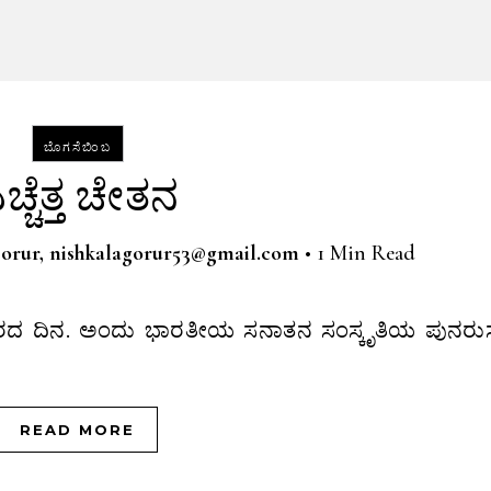
ಬೊಗಸೆಬಿಂಬ
ಚ್ಚೆತ್ತ ಚೇತನ
Gorur, nishkalagorur53@gmail.com
•
1 Min Read
READ MORE