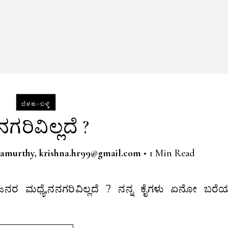
ಬೆಳಕು-ಬಳ್ಳಿ
ಗರಿವಿಲ್ಲದೆ ?
amurthy, krishna.hr99@gmail.com
•
1 Min Read