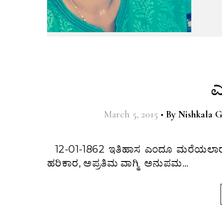
ಎ
March 5, 2015
•
By
Nishkala 
12-01-1862 ಇತಿಹಾಸ ಎಂದೂ ಮರೆಯಲಾರದ ದಿನ. ಅಂದು ಭಾರತೀಯ ಸನಾತನ ಸಂಸ್ಕೃತಿಯ ಪುನರುಸ್ಥಾನದ
ಹರಿಕಾರ, ಅಪ್ರತಿಮ ವಾಗ್ಮಿ ಅನುಪಮ…