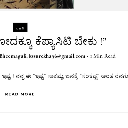
ಲಹರಿ
ಕ್ಕೂ ಕೆಪ್ಯಾಸಿಟಿ ಬೇಕು !”
 Bheemaguli, kssurekha96@gmail.com
•
1 Min Read
್ಟ ! ನನ್ನ ಈ “ಇಷ್ಟ” ಸಾಕಷ್ಟು ಜನಕ್ಕೆ “ಸಂಕಷ್ಟ” ಅಂತ ನನ
READ MORE