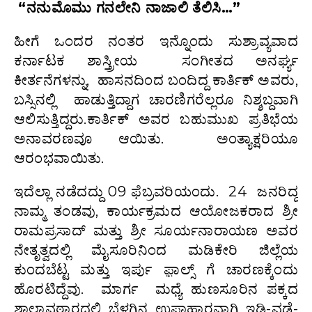
“ನನುಮೊಮು ಗನಲೇನಿ ನಾಜಾಲಿ ತೆಲಿಸಿ…”
ಹೀಗೆ ಒಂದರ ನಂತರ ಇನ್ನೊಂದು ಸುಶ್ರಾವ್ಯವಾದ
ಕರ್ನಾಟಕ ಶಾಸ್ತ್ರೀಯ ಸಂಗೀತದ ಅನರ್ಘ್ಯ
ಕೀರ್ತನೆಗಳನ್ನು, ಹಾಸನದಿಂದ ಬಂದಿದ್ದ ಕಾರ್ತಿಕ್ ಅವರು,
ಬಸ್ಸಿನಲ್ಲಿ ಹಾಡುತ್ತಿದ್ದಾಗ ಚಾರಣಿಗರೆಲ್ಲರೂ ನಿಶ್ಶಬ್ದವಾಗಿ
ಆಲಿಸುತ್ತಿದ್ದರು.ಕಾರ್ತಿಕ್ ಅವರ ಬಹು
ಮುಖ ಪ್ರತಿಭೆಯ
ಅನಾವರಣವೂ ಆಯಿತು. ಅಂತ್ಯಾಕ್ಷರಿಯೂ
ಆರಂಭವಾಯಿತು.
ಇದೆಲ್ಲಾ ನಡೆದದ್ದು 09 ಫೆಬ್ರವರಿಯಂದು. 24 ಜನರಿದ್ದ
ನಾಮ್ಮ ತಂಡವು, ಕಾರ್ಯಕ್ರಮದ ಆಯೋಜಕರಾದ ಶ್ರೀ
ರಾಮಪ್ರಸಾದ್ ಮತ್ತು ಶ್ರೀ ಸೂರ್ಯನಾರಾಯಣ ಅವರ
ನೇತೃತ್ವದಲ್ಲಿ ಮೈಸೂರಿನಿಂದ ಮಡಿಕೇರಿ ಜಿಲ್ಲೆಯ
ಕುಂದಬೆಟ್ಟ ಮತ್ತು ಇರ್ಪು ಫ಼ಾಲ್ಸ್ ಗೆ ಚಾರಣಕ್ಕೆಂದು
ಹೊರಟಿದ್ದೆವು. ಮಾರ್ಗ ಮಧ್ಯೆ ಹುಣಸೂರಿನ ಪಕ್ಕದ
ಶಾಲಾವಠಾರದಲ್ಲಿ ಬೆಳಗ್ಗಿನ ಉಪಾಹಾರವಾಗಿ ಇಡ್ಲಿ-ವಡೆ-