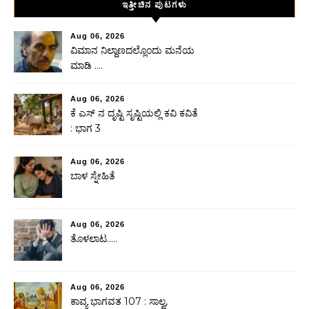
ಇತ್ತೀಚಿನ ಪುಟಗಳು
Aug 06, 2026
ವಿಮಾನ ನಿಲ್ದಾಣದಲ್ಲೊಂದು ಮನೆಯ
ಮಾಡಿ ….
Aug 06, 2026
ಕೆ ಎಸ್ ನ ದೃಷ್ಟಿ ಸೃಷ್ಟಿಯಲ್ಲಿ ಕವಿ ಕವಿತೆ
: ಭಾಗ 3
Aug 06, 2026
ಬಾಳ ಸ್ನೇಹಿತೆ
Aug 06, 2026
ತೊಳಲಾಟ…..
Aug 06, 2026
ಕಾವ್ಯ ಭಾಗವತ 107 : ಸಾಲ್ವ,