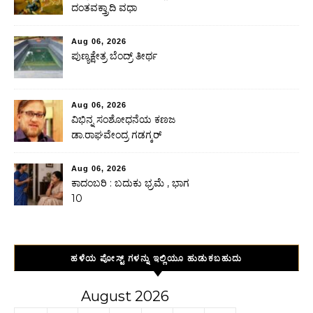
ದಂತವಕ್ತ್ರಾದಿ ವಧಾ
Aug 06, 2026
ಪುಣ್ಯಕ್ಷೇತ್ರ ಬೆಂದ್ರ್ ತೀರ್ಥ
Aug 06, 2026
ವಿಭಿನ್ನ ಸಂಶೋಧನೆಯ ಕಣಜ
ಡಾ.ರಾಘವೇಂದ್ರ ಗಡಗ್ಕರ್
Aug 06, 2026
ಕಾದಂಬರಿ : ಬದುಕು ಭ್ರಮೆ , ಭಾಗ
10
ಹಳೆಯ ಪೋಸ್ಟ್ ಗಳನ್ನು ಇಲ್ಲಿಯೂ ಹುಡುಕಬಹುದು
August 2026