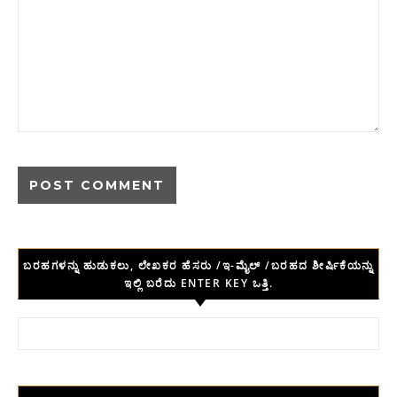
ಬರಹಗಳನ್ನು ಹುಡುಕಲು, ಲೇಖಕರ ಹೆಸರು /ಇ-ಮೈಲ್ /ಬರಹದ ಶೀರ್ಷಿಕೆಯನ್ನು
ಇಲ್ಲಿ ಬರೆದು ENTER KEY ಒತ್ತಿ.
Search for: