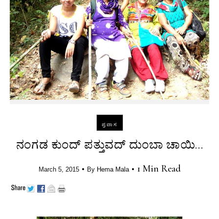
ಪ್ರವಾಸ
ನಂಗಡ ಕುಂದ್ ಪತ್ತುವದ್ ದುಂಬಾ ಚಾಯಿ…
•
•
1 Min Read
March 5, 2015
By
Hema Mala