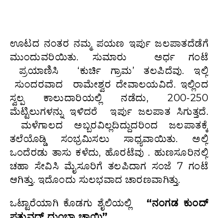
ಊಟದ ನಂತರ ನಮ್ಮ ಪಯಣ ಇರ್ಪು ಜಲಪಾತದೆಡೆಗೆ
ಮುಂದುವರಿಯಿತು. ಸುಮಾರು ಅರ್ಧ ಗಂಟೆ
ಪ್ರಯಾಣಿಸಿ ‘ಕುರ್ಚಿ ಗ್ರಾಮ’ ತಲಪಿದೆವು. ಇಲ್ಲಿ
ಸುಂದರವಾದ ರಾಮೇಶ್ವರ ದೇವಾಲಯವಿದೆ. ಇಲ್ಲಿಂದ
ಸ್ವಲ್ಪ ಕಾಲುದಾರಿಯಲ್ಲಿ ನಡೆದು, 200-250
ಮೆಟ್ಟಿಲುಗಳನ್ನು ಇಳಿದರೆ ಇರ್ಪು ಜಲಪಾತ ಸಿಗುತ್ತದೆ.
ಮಳೆಗಾಲದ ಅಬ್ಬರವಿಲ್ಲದಿದ್ದುದರಿಂದ ಜಲಪಾತಕ್ಕೆ
ತಲೆಯೊಡ್ಡಿ ಸಂಭ್ರಮಿಸಲು ಸಾಧ್ಯವಾಯಿತು. ಅಲ್ಲಿ
ಒಂದೆರಡು ತಾಸು ಕಳೆದು, ಹೊರಟೆವು . ಹುಣಸೂರಿನಲ್ಲಿ
ಚಹಾ ಸೇವಿಸಿ ಮೈಸೂರಿಗೆ ತಲಪಿದಾಗ ಸಂಜೆ 7 ಗಂಟೆ
ಆಗಿತ್ತು. ಇದೊಂದು ಸುಲಭವಾದ ಚಾರಣವಾಗಿತ್ತು.
ಒಟ್ಟಾರೆಯಾಗಿ ಕೊಡಗು ಶೈಲಿಯಲ್ಲಿ
“ನಂಗಡ ಕುಂದ್
ಪತ್ತುವದ್ ದುಂಬಾ ಚಾಯಿ” .