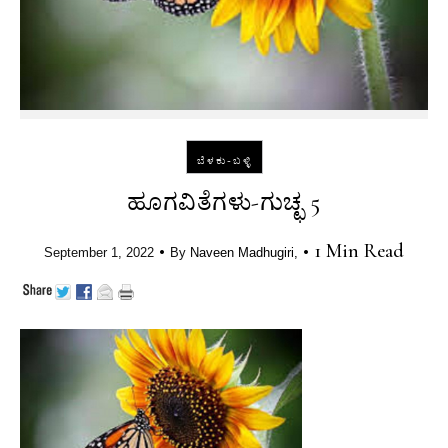
ಬೆಳಕು-ಬಳ್ಳಿ
ಹೂಗವಿತೆಗಳು-ಗುಚ್ಛ 5
•
•
1 Min Read
September 1, 2022
By
Naveen Madhugiri,