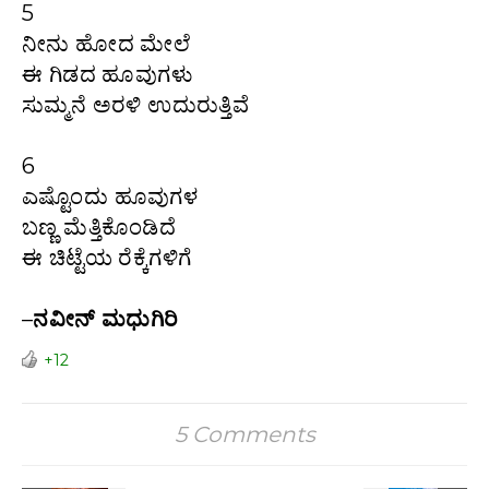
5
ನೀನು ಹೋದ ಮೇಲೆ
ಈ ಗಿಡದ ಹೂವುಗಳು
ಸುಮ್ಮನೆ ಅರಳಿ ಉದುರುತ್ತಿವೆ
6
ಎಷ್ಟೊಂದು ಹೂವುಗಳ
ಬಣ್ಣ ಮೆತ್ತಿಕೊಂಡಿದೆ
ಈ ಚಿಟ್ಟೆಯ ರೆಕ್ಕೆಗಳಿಗೆ
–
ನವೀನ್ ಮಧುಗಿರಿ
+12
5 Comments