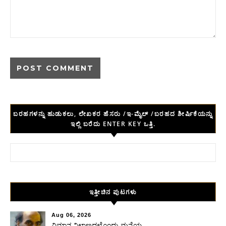
ಬರಹಗಳನ್ನು ಹುಡುಕಲು, ಲೇಖಕರ ಹೆಸರು /ಇ-ಮೈಲ್ /ಬರಹದ ಶೀರ್ಷಿಕೆಯನ್ನು
ಇಲ್ಲಿ ಬರೆದು ENTER KEY ಒತ್ತಿ.
Search for:
ಇತ್ತೀಚಿನ ಪುಟಗಳು
Aug 06, 2026
ವಿಮಾನ ನಿಲ್ದಾಣದಲ್ಲೊಂದು ಮನೆಯ