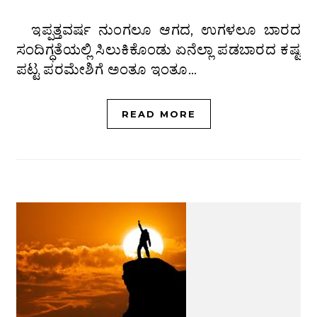
ಇಪ್ಪತ್ತವರ್ಷ ನುಂಗಲೂ ಆಗದ, ಉಗಳಲೂ ಬಾರದ
ಸಂದಿಗ್ಧತೆಯಲ್ಲಿ ಸಿಲುಕಿಕೊಂಡು ಏನೆಲ್ಲಾ ಪಡಬಾರದ ಕಷ್ಟ
ಪಟ್ಟ ಪರಮೇಶಿಗೆ ಅಂತೂ ಇಂತೂ…
READ MORE