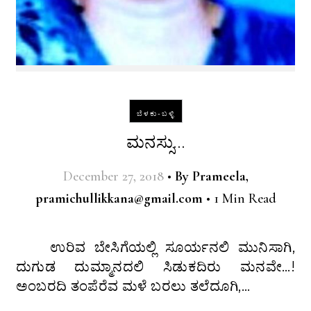
ಬೆಳಕು-ಬಳ್ಳಿ
ಮನಸ್ಸು…
December 27, 2018
•
By
Prameela,
pramichullikkana@gmail.com
•
1 Min Read
ಉರಿವ ಬೇಸಿಗೆಯಲ್ಲಿ ಸೂರ್ಯನಲಿ ಮುನಿಸಾಗಿ,
ದುಗುಡ ದುಮ್ಮಾನದಲಿ ಸಿಡುಕದಿರು ಮನವೇ…!
ಅಂಬರದಿ ತಂಪೆರೆವ ಮಳೆ ಬರಲು ತಲೆದೂಗಿ,…