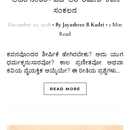
ಸಂಕಲನ
December 20, 2018
•
By
Jayashree B Kadri
•
1 Min
Read
ಕವನವೊಂದರ ಶೀರ್ಷಿಕೆ ಹೇಗಿರಬೇಕು? ಅದು ಯುಗ
ಧರ್ಮಕ್ಕನುಸಾರವೋ? ಕಾಲ ಪ್ರಣೀತವೋ ಅಥವಾ
ಕವಿಯ ವೈಯಕ್ತಿಕ ಆಯ್ಕೆಯೇ? ಈ ರೀತಿಯ ಪ್ರಶ್ನೆಗಳು…
READ MORE