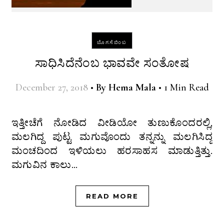
ಬೊಗಸೆಬಿಂಬ
ಸಾಧಿಸಿದೆನೆಂಬ ಭಾವವೇ ಸಂತೋಷ
December 27, 2018
•
By
Hema Mala
•
1 Min Read
ಇತ್ತೀಚೆಗೆ ನೋಡಿದ ವೀಡಿಯೋ ತುಣುಕೊಂದರಲ್ಲಿ,
ಮಲಗಿದ್ದ ಪುಟ್ಟ ಮಗುವೊಂದು ತನ್ನನ್ನು ಮಲಗಿಸಿದ್ದ
ಮಂಚದಿಂದ ಇಳಿಯಲು ಹರಸಾಹಸ ಮಾಡುತ್ತಿತ್ತು.
ಮಗುವಿನ ಕಾಲು…
READ MORE