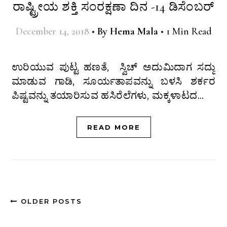
ರಾಷ್ಟ್ರೀಯ ಶಕ್ತಿ ಸಂರಕ್ಷಣಾ ದಿನ -14 ಡಿಸೆಂಬರ್
December 14, 2018
•
By
Hema Mala
•
1 Min Read
ಉರಿಯುವ ಪುಟ್ಟ ಹಣತೆ, ಸ್ವಿಚ್ ಅದುಮಿದಾಗ ಸದ್ದು
ಮಾಡುವ ಗಾಡಿ, ಸೂರ್ಯತಾಪವನ್ನು ಬಳಸಿ ಶರ್ಕರ
ಪಿಷ್ಟವನ್ನು ತಯಾರಿಸುವ ಹಸಿರೆಲೆಗಳು, ಮಕ್ಕಳಾಟದ…
READ MORE
OLDER POSTS