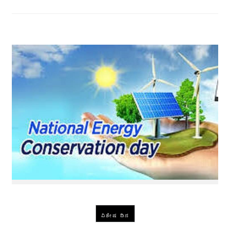
ವಿಶೇಷ ದಿನ