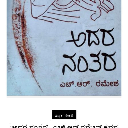
ಪುಸ್ತಕ-ನೋಟ
‘ಅದರ ನಂತರ’- ಎಚ್ ಆರ್ ರಮೇಶ್ ಕವನ