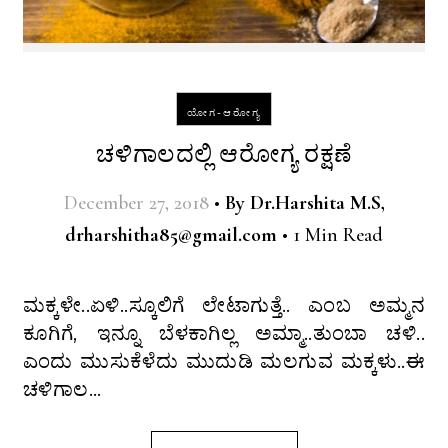
ಯೋಗ-ಆರೋಗ್ಯ
ಚಳಿಗಾಲದಲ್ಲಿ ಆರೋಗ್ಯ ರಕ್ಷಣೆ
December 27, 2018
•
By
Dr.Harshita M.S,
drharshitha85@gmail.com
•
1 Min Read
ಮಕ್ಕಳೇ..ಏಳಿ..ಸ್ಕೂಲಿಗೆ ಲೇಟಾಗುತ್ತೆ.. ಎಂಬ ಅಮ್ಮನ
ಕೂಗಿಗೆ, ಇನ್ನೂ ಬೆಳಕಾಗಿಲ್ಲ ಅಮ್ಮಾ..ತುಂಬಾ ಚಳಿ..
ಎಂದು ಮುಸುಕೆಳೆದು ಮುದುಡಿ ಮಲಗುವ ಮಕ್ಕಳು..ಈ
ಚಳಿಗಾಲ…