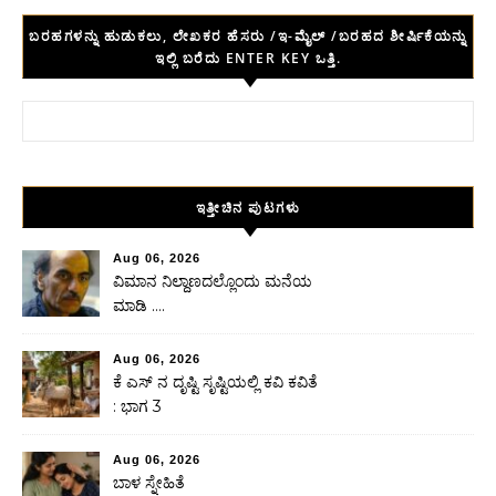
ಬರಹಗಳನ್ನು ಹುಡುಕಲು, ಲೇಖಕರ ಹೆಸರು /ಇ-ಮೈಲ್ /ಬರಹದ ಶೀರ್ಷಿಕೆಯನ್ನು
ಇಲ್ಲಿ ಬರೆದು ENTER KEY ಒತ್ತಿ.
Search for:
ಇತ್ತೀಚಿನ ಪುಟಗಳು
Aug 06, 2026
ವಿಮಾನ ನಿಲ್ದಾಣದಲ್ಲೊಂದು ಮನೆಯ
ಮಾಡಿ ….
Aug 06, 2026
ಕೆ ಎಸ್ ನ ದೃಷ್ಟಿ ಸೃಷ್ಟಿಯಲ್ಲಿ ಕವಿ ಕವಿತೆ
: ಭಾಗ 3
Aug 06, 2026
ಬಾಳ ಸ್ನೇಹಿತೆ