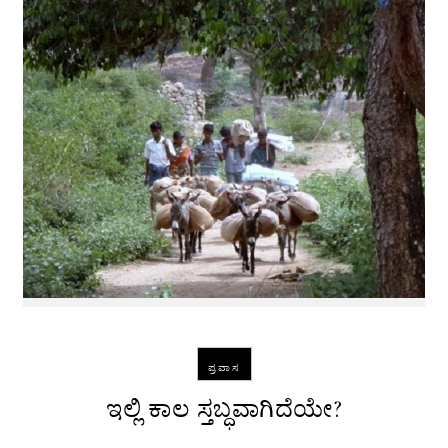
ಪ್ರವಾಸ
ಇಲ್ಲಿ ಕಾಲ ಸ್ತಬ್ಧವಾಗಿದೆಯೇ?