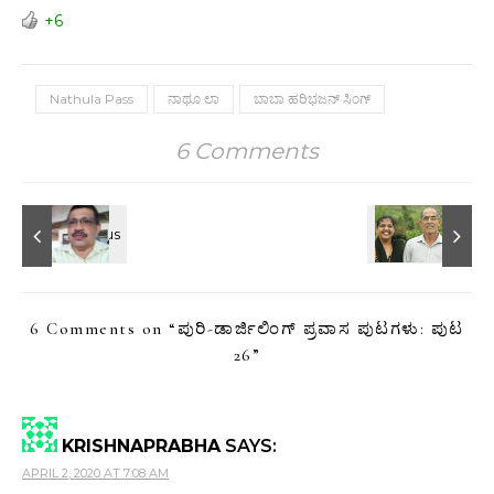
+6
Nathula Pass
ನಾಥೂ ಲಾ
ಬಾಬಾ ಹರಿಭಜನ್ ಸಿಂಗ್
6 Comments
6 Comments on “
ಪುರಿ-ಡಾರ್ಜಿಲಿಂಗ್ ಪ್ರವಾಸ ಪುಟಗಳು: ಪುಟ
26
”
KRISHNAPRABHA
SAYS:
APRIL 2, 2020 AT 7:08 AM