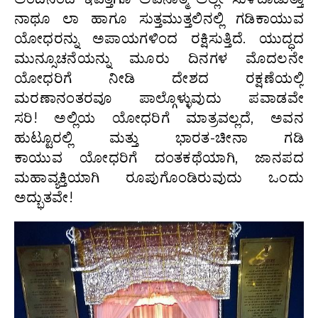
ನಾಥೂ ಲಾ ಹಾಗೂ ಸುತ್ತಮುತ್ತಲಿನಲ್ಲಿ ಗಡಿಕಾಯುವ
ಯೋಧರನ್ನು ಅಪಾಯಗಳಿಂದ ರಕ್ಷಿಸುತ್ತಿದೆ. ಯುದ್ಧದ
ಮುನ್ಸೂಚನೆಯನ್ನು ಮೂರು ದಿನಗಳ ಮೊದಲನೇ
ಯೋಧರಿಗೆ ನೀಡಿ ದೇಶದ ರಕ್ಷಣೆಯಲ್ಲಿ
ಮರಣಾನಂತರವೂ ಪಾಲ್ಗೊಳ್ಳುವುದು ಪವಾಡವೇ
ಸರಿ! ಅಲ್ಲಿಯ ಯೋಧರಿಗೆ ಮಾತ್ರವಲ್ಲದೆ, ಅವನ
ಹುಟ್ಟೂರಲ್ಲಿ ಮತ್ತು ಭಾರತ-ಚೀನಾ ಗಡಿ
ಕಾಯುವ ಯೋಧರಿಗೆ ದಂತಕಥೆಯಾಗಿ, ಜಾನಪದ
ಮಹಾವ್ಯಕ್ತಿಯಾಗಿ ರೂಪುಗೊಂಡಿರುವುದು ಒಂದು
ಅದ್ಭುತವೇ!