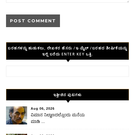
ಬರಹಗಳನ್ನು ಹುಡುಕಲು, ಲೇಖಕರ ಹೆಸರು /ಇ-ಮೈಲ್ /ಬರಹದ ಶೀರ್ಷಿಕೆಯನ್ನು
ಇಲ್ಲಿ ಬರೆದು ENTER KEY ಒತ್ತಿ.
Search for:
ಇತ್ತೀಚಿನ ಪುಟಗಳು
Aug 06, 2026
ವಿಮಾನ ನಿಲ್ದಾಣದಲ್ಲೊಂದು ಮನೆಯ
ಮಾಡಿ ….