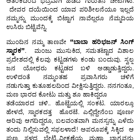
ಆತಂಕದಿಂದ ಭದ್ರವಾಗಿ ಹಿಡಿದ ಗುರುತಿನ ಚೀಟಿಗಳು.
ದೇವರ ದಯೆಯಿಂದ ಯಾವ ಪರಿಶೀಲನೆಯೂ ಇಲ್ಲದೆ
ನಮ್ಮನ್ನು ಮುಂದಕ್ಕೆ ಬಿಟ್ಟಾಗ ನಾವೆಲ್ಲರೂ ನೆಮ್ಮದಿಯ
ಉಸಿರು ಬಿಟ್ಟೆವೆನ್ನಿ.
ಮುಂದಿನ ನಮ್ಮ ತಾಣವೇ
“ಬಾಬಾ ಹರಿಭಜನ್ ಸಿಂಗ್
ಸ್ಮಾರಕ”
. ಮಂಜು ಮುಸುಕಿದ, ಸಮತಟ್ಟಾದ ವಿಶಾಲ
ಪ್ರದೇಶದಲ್ಲಿ ಕೆಲವು ಕಟ್ಟಡಗಳು ಕಂಡು ಬಂದುವು. ಸ್ವಲ್ಪ
ಜನ ಯೋಧರು ಕಟ್ಟಡದ ಬಳಿ ಅಡ್ಡಾಡುತ್ತಿದ್ದರು.
ಉಳಿದಂತೆ ನಮ್ಮಂತಹ ಪ್ರವಾಸಿಗರು ಚಳಿಗೆ
ನಡುಗುತ್ತಾ ಕುತೂಹಲದಿಂದ ವೀಕ್ಷಿಸುತ್ತಿದ್ದರು. ನನಗಂತೂ,
ಮಣ ಭಾರದ ಕೋಟು ಮತ್ತು ಶೂ ಹಾಕಿದ್ದರೂ
ತಡೆಯಾರದ ಚಳಿ.. ಹೊಟ್ಟೆಯಲ್ಲಿ ಸಂಕಟ. ಯಾರಲ್ಲೂ
ಹೇಳದೆ, ಸ್ಮಾರಕದತ್ತ ಹೊರಟೆ. ಎಲ್ಲಿದ್ದೇನೆಂಬ ಪೂರ್ಣ
ಅರಿವು ಆಗದಿದ್ದರೂ, ಬಲವಂತವಾಗಿ ಮನಸ್ಸನ್ನು ಎಳೆದು
ತಂದು ನಿಲ್ಲಿಸುವಲ್ಲಿ ಸಫಲಳಾದೆ! ಅಪರೂಪಕ್ಕೆ ಸಿಕ್ಕಿದ ಆ
ಪುಣ್ಯ ಸ್ಥಳದ ಭೇಟಿ..ವೀಕ್ಷಣೆಯ ಮಹಾ ಭಾಗ್ಯವನ್ನು