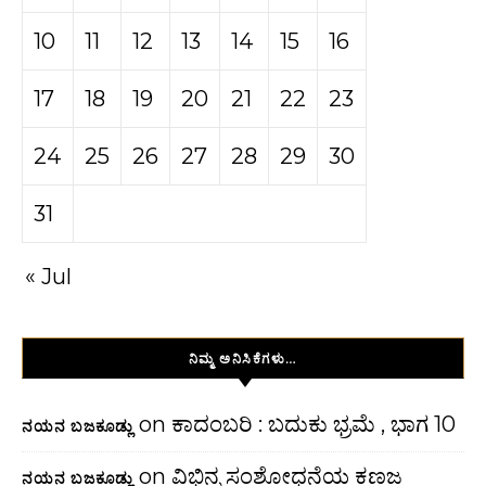
10
11
12
13
14
15
16
17
18
19
20
21
22
23
24
25
26
27
28
29
30
31
« Jul
ನಿಮ್ಮ ಅನಿಸಿಕೆಗಳು…
on
ಕಾದಂಬರಿ : ಬದುಕು ಭ್ರಮೆ , ಭಾಗ 10
ನಯನ ಬಜಕೂಡ್ಲು
on
ವಿಭಿನ್ನ ಸಂಶೋಧನೆಯ ಕಣಜ
ನಯನ ಬಜಕೂಡ್ಲು