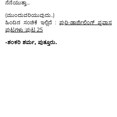
ನೆನೆಯುತ್ತಾ…
(ಮುಂದುವರಿಯುವುದು..)
ಹಿಂದಿನ ಸಂಚಿಕೆ ಇಲ್ಲಿದೆ :
ಪುರಿ-ಡಾರ್ಜಿಲಿಂಗ್ ಪ್ರವಾಸ
ಪುಟಗಳು :ಪುಟ 25
-ಶಂಕರಿ ಶರ್ಮ, ಪುತ್ತೂರು.