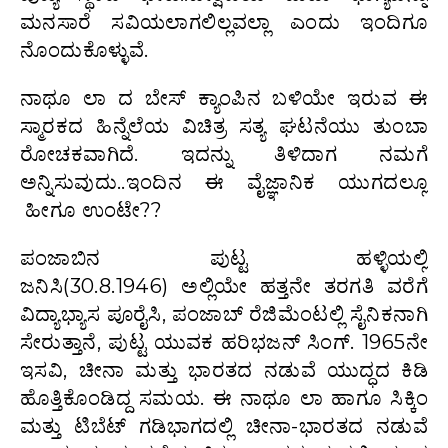
ಮನಸಾರೆ ಸವಿಯಲಾಗಲಿಲ್ಲವಲ್ಲಾ ಎಂದು ಇಂದಿಗೂ
ನೊಂದುಕೊಳ್ಳುವೆ.
ನಾಥೂ ಲಾ ದ ಬೇಸ್ ಕ್ಯಾಂಪಿನ ಬಳಿಯೇ ಇರುವ ಈ
ಸ್ಮಾರಕದ ಹಿನ್ನೆಲೆಯ ವಿಚಿತ್ರ ಸತ್ಯ ಘಟನೆಯು ತುಂಬಾ
ರೋಚಕವಾಗಿದೆ. ಇದನ್ನು ತಿಳಿದಾಗ ನಮಗೆ
ಅನ್ನಿಸುವುದು..ಇಂದಿನ ಈ ವೈಜ್ಞಾನಿಕ ಯುಗದಲ್ಲೂ
ಹೀಗೂ ಉಂಟೇ??
ಪಂಜಾಬಿನ ಪುಟ್ಟ ಹಳ್ಳಿಯಲ್ಲಿ
ಜನಿಸಿ(30.8.1946) ಅಲ್ಲಿಯೇ ಹತ್ತನೇ ತರಗತಿ ವರೆಗೆ
ವಿದ್ಯಾಭ್ಯಾಸ ಪೂರೈಸಿ, ಪಂಜಾಬ್ ರೆಜಿಮೆಂಟಲ್ಲಿ ಸೈನಿಕನಾಗಿ
ಸೇರುತ್ತಾನೆ, ಪುಟ್ಟ ಯುವಕ ಹರಿಭಜನ್ ಸಿಂಗ್. 1965ನೇ
ಇಸವಿ, ಚೀನಾ ಮತ್ತು ಭಾರತದ ನಡುವೆ ಯುದ್ಧದ ಕಿಡಿ
ಹೊತ್ತಿಕೊಂಡಿದ್ದ ಸಮಯ. ಈ ನಾಥೂ ಲಾ ಹಾಗೂ ಸಿಕ್ಕಿಂ
ಮತ್ತು ಟಿಬೆಟ್ ಗಡಿಭಾಗದಲ್ಲಿ ಚೀನಾ-ಭಾರತದ ನಡುವೆ