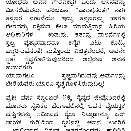
ಯೋಧರು ಅವನ ಗೌರವಕ್ಕಾಗಿ ಒಂದು ಆಸನವನ್ನು
ಮೀಸಲಿಡುವರು. ಹರಿಭಜನ್, *ಬಾಬಾ(ಸಂತ)* ನಾಗಿ
ತನ್ನವರ ನಡುವೆಯೇ ಇದ್ದು ತನ್ನವರನ್ನು ಹಾಗೂ
ದೇಶವನ್ನು ರಕ್ಷಿಸುವ ಕೆಲಸ ಮಾಡುತ್ತಿದ್ದಾನೆ. ಹಿರಿಯ
ಅಧಿಕಾರಿಗಳ ಉಡುಪು, ಕರ್ತವ್ಯ ಪಾಲನೆಗಳಲ್ಲಿ
ಸ್ವಲ್ಪ ವ್ಯತ್ಯಾಸವಾದರೂ ಕೆನ್ನೆಗೆ ಏಟು ಕೊಟ್ಟು
ಎಚ್ಚರಿಸುವನಂತೆ! ಮತ್ತೊಂದು ವಿಚಿತ್ರವೆಂದರೆ, ಅವನೇ
ಸ್ವತಃ ಸ್ವಚ್ಚಗೊಳಿಸುವುದರಿಂದ ಅಲ್ಲಿರುವ ಅವನ
ಉಡುಗೆಗಳು
ಯಾವಾಗಲೂ ಸ್ವಚ್ಛವಾಗಿರುವವು..ಅವುಗಳನ್ನು
ಬೇರೆಯವರು ಯಾರೂ ಸ್ವಚ್ಛ ಗೊಳಿಸಿರುವುದಿಲ್ಲ!
ಪ್ರತೀ ವರ್ಷ ಸೆಪ್ಟೆಂಬರ್ 11ಕ್ಕೆ, ಸೈನ್ಯದ ಜೀಪೊಂದರಲ್ಲಿ
ಮೂವರು ಸೈನಿಕರ ಬೆಂಗಾವಲಿನಲ್ಲಿ ಅವನ ವೈಯಕ್ತಿಕ
ವಸ್ತುಗಳನ್ನು ಸಮೀಪದ ರೈಲು ನಿಲ್ದಾಣ(ನ್ಯೂ ಜಲ್
ಪಾಯ್ ಗುರಿ)ದಿಂದ ರೈಲಿನಲ್ಲಿ ಅವನ ಊರಿಗೆ
ಖಾಲಿಯಾದ ವಿಶೇಷ ಆಸನವೊಂದನ್ನು ಕಾದಿರಿಸಿ