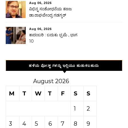
Aug 06, 2026
ವಿಭಿನ್ನ ಸಂಶೋಧನೆಯ ಕಣಜ
ಡಾ.ರಾಘವೇಂದ್ರ ಗಡಗ್ಕರ್
Aug 06, 2026
ಕಾದಂಬರಿ : ಬದುಕು ಭ್ರಮೆ , ಭಾಗ
10
ಹಳೆಯ ಪೋಸ್ಟ್ ಗಳನ್ನು ಇಲ್ಲಿಯೂ ಹುಡುಕಬಹುದು
August 2026
M
T
W
T
F
S
S
1
2
3
4
5
6
7
8
9