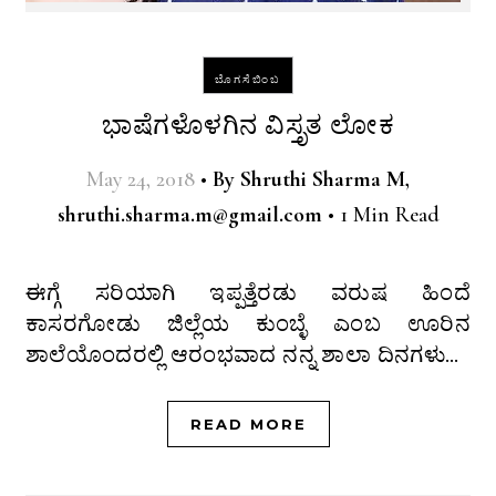
ಬೊಗಸೆಬಿಂಬ
ಭಾಷೆಗಳೊಳಗಿನ ವಿಸ್ತೃತ ಲೋಕ
May 24, 2018
•
By
Shruthi Sharma M,
shruthi.sharma.m@gmail.com
•
1 Min Read
ಈಗ್ಗೆ ಸರಿಯಾಗಿ ಇಪ್ಪತ್ತೆರಡು ವರುಷ ಹಿಂದೆ
ಕಾಸರಗೋಡು ಜಿಲ್ಲೆಯ ಕುಂಬ್ಳೆ ಎಂಬ ಊರಿನ
ಶಾಲೆಯೊಂದರಲ್ಲಿ ಆರಂಭವಾದ ನನ್ನ ಶಾಲಾ ದಿನಗಳು…
READ MORE