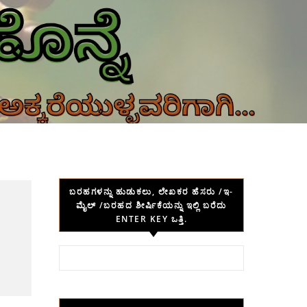
ಬರಹಗಳನ್ನು ಹುಡುಕಲು, ಲೇಖಕರ ಹೆಸರು /ಇ-
ಮೈಲ್ /ಬರಹದ ಶೀರ್ಷಿಕೆಯನ್ನು ಇಲ್ಲಿ ಬರೆದು
ENTER KEY ಒತ್ತಿ.
Search for: