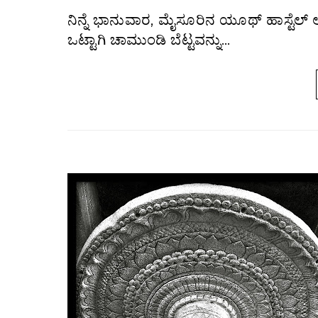
ನಿನ್ನೆ ಭಾನುವಾರ, ಮೈಸೂರಿನ ಯೂಥ್ ಹಾಸ್ಟೆಲ್ ಅಸೋಸಿಷನ್ ಗಂಗೋತ್ರಿ ( ಯೈ.ಎಚ್.ಎ.ಐ) ಘಟಕದ ಕೆಲವು ಆಸಕ್ತರು
ಒಟ್ಟಾಗಿ ಚಾಮುಂಡಿ ಬೆಟ್ಟವನ್ನು…