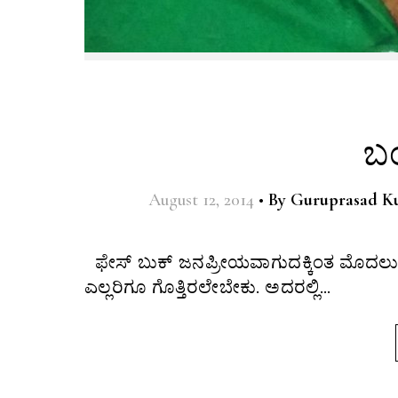
ಬಂ
August 12, 2014
•
By
Guruprasad Ku
ಫೇಸ್ ಬುಕ್ ಜನಪ್ರೀಯವಾಗುದಕ್ಕಿಂತ ಮೊದಲು ಆರ್ಕುಟ್ ಅನ್ನುವ ಒಂದು ಸಾಮಾಜಿಕ ಜಾಲ ತಾಣವಿದ್ದದ್ದು ಬಹುತೇಕ
ಎಲ್ಲರಿಗೂ ಗೊತ್ತಿರಲೇಬೇಕು. ಅದರಲ್ಲಿ…