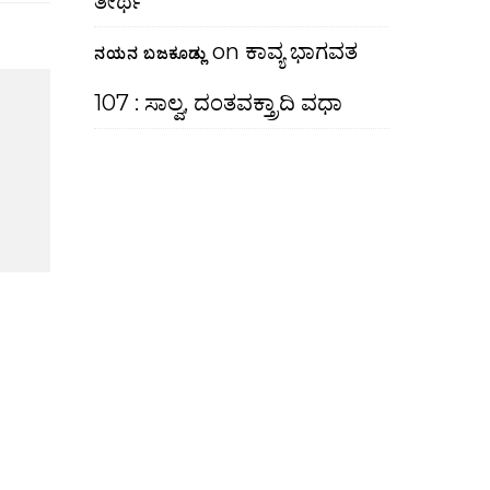
ತೀರ್ಥ
on
ಕಾವ್ಯ ಭಾಗವತ
ನಯನ ಬಜಕೂಡ್ಲು
107 : ಸಾಲ್ವ, ದಂತವಕ್ತ್ರಾದಿ ವಧಾ