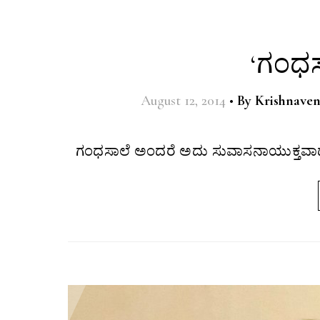
‘ಗಂಧ
August 12, 2014
•
By
Krishnaven
ಗಂಧಸಾಲೆ ಅಂದರೆ ಅದು ಸುವಾಸನಾಯುಕ್ತವಾದ ಭತ