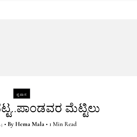
ಪ್ರವಾಸ
ಟ್ಟ..ಪಾಂಡವರ ಮೆಟ್ಟಿಲು
14
•
By
Hema Mala
•
1 Min Read