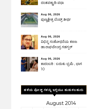
ದಂತವಕ್ತ್ರಾದಿ ವಧಾ
Aug 06, 2026
ಪುಣ್ಯಕ್ಷೇತ್ರ ಬೆಂದ್ರ್ ತೀರ್ಥ
Aug 06, 2026
ವಿಭಿನ್ನ ಸಂಶೋಧನೆಯ ಕಣಜ
ಡಾ.ರಾಘವೇಂದ್ರ ಗಡಗ್ಕರ್
Aug 06, 2026
ಕಾದಂಬರಿ : ಬದುಕು ಭ್ರಮೆ , ಭಾಗ
10
ಹಳೆಯ ಪೋಸ್ಟ್ ಗಳನ್ನು ಇಲ್ಲಿಯೂ ಹುಡುಕಬಹುದು
August 2014