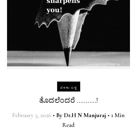
ಬೆಳಕು-ಬಳ್ಳಿ
ತೊದಲೆಂದರೆ ………..!
February 5, 2026
•
By
Dr.H N Manjuraj
•
1 Min
Read