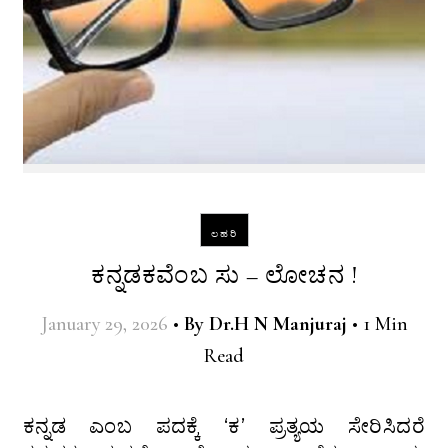
ಲಹರಿ
ಕನ್ನಡಕವೆಂಬ ಸು – ಲೋಚನ !
January 29, 2026
•
By
Dr.H N Manjuraj
•
1 Min
Read
ಕನ್ನಡ ಎಂಬ ಪದಕ್ಕೆ ‘ಕ’ ಪ್ರತ್ಯಯ ಸೇರಿಸಿದರೆ