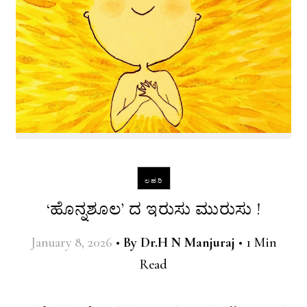
ಲಹರಿ
‘ಹೊನ್ನಶೂಲ’ ದ ಇರುಸು ಮುರುಸು !
January 8, 2026
•
By
Dr.H N Manjuraj
•
1 Min
Read