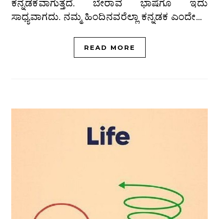
ಕನ್ನಡಕವಾಗುತ್ತದೆ. ಬೇರಾವ ಭಾಷೆಗೂ ಇದು
ಸಾಧ್ಯವಾಗದು. ನಮ್ಮ ಹಿಂದಿನವರೆಲ್ಲಾ ಕನ್ನಡಕ ಎಂದೇ…
READ MORE