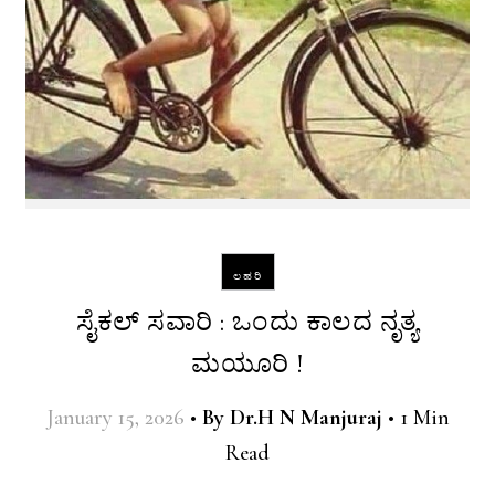
ಲಹರಿ
ಸೈಕಲ್ ಸವಾರಿ : ಒಂದು ಕಾಲದ ನೃತ್ಯ
ಮಯೂರಿ !
January 15, 2026
•
By
Dr.H N Manjuraj
•
1 Min
Read