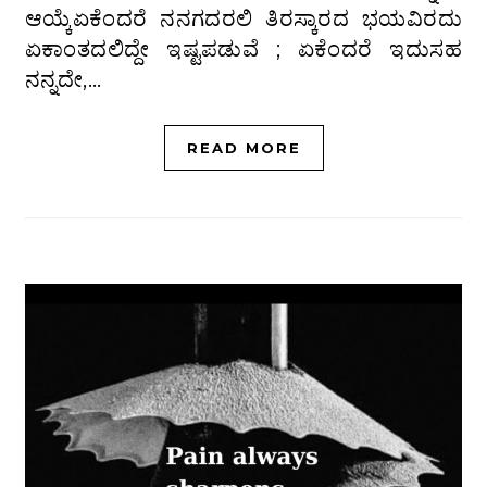
ಆಯ್ಕೆಏಕೆಂದರೆ ನನಗದರಲಿ ತಿರಸ್ಕಾರದ ಭಯವಿರದು
ಏಕಾಂತದಲಿದ್ದೇ ಇಷ್ಟಪಡುವೆ ; ಏಕೆಂದರೆ ಇದುಸಹ
ನನ್ನದೇ,…
READ MORE