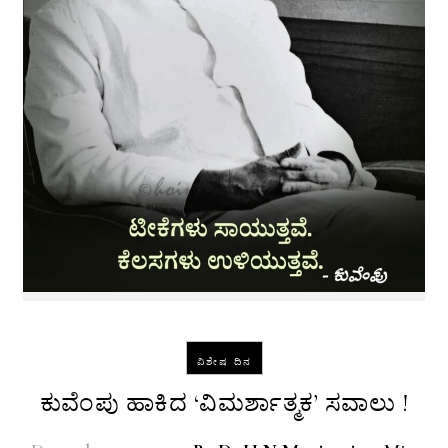
ವಿಶೇಷ ದಿನ
ಕುವೆಂಪು ಹಾಕಿದ ‘ವಿಮರ್ಶಾತ್ಮಕ’ ಸವಾಲು !