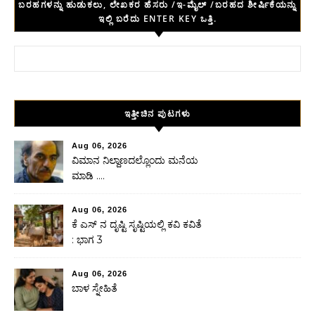
ಬರಹಗಳನ್ನು ಹುಡುಕಲು, ಲೇಖಕರ ಹೆಸರು /ಇ-ಮೈಲ್ /ಬರಹದ ಶೀರ್ಷಿಕೆಯನ್ನು
ಇಲ್ಲಿ ಬರೆದು ENTER KEY ಒತ್ತಿ.
Search for:
ಇತ್ತೀಚಿನ ಪುಟಗಳು
Aug 06, 2026
ವಿಮಾನ ನಿಲ್ದಾಣದಲ್ಲೊಂದು ಮನೆಯ
ಮಾಡಿ ….
Aug 06, 2026
ಕೆ ಎಸ್ ನ ದೃಷ್ಟಿ ಸೃಷ್ಟಿಯಲ್ಲಿ ಕವಿ ಕವಿತೆ
: ಭಾಗ 3
Aug 06, 2026
ಬಾಳ ಸ್ನೇಹಿತೆ