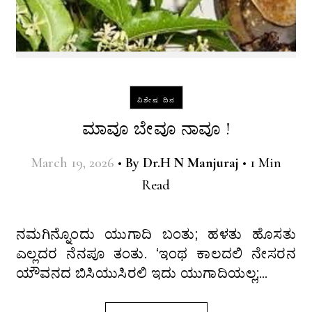
ವಿಶೇಷ ದಿನ
ಮಾವೂ ಬೇವೂ ನಾವೂ !
March 19, 2026
•
By
Dr.H N Manjuraj
•
1 Min
Read
ನಮಗಿನ್ನೊಂದು ಯುಗಾದಿ ಬಂತು; ಹಳತು ಹೊಸತು
ಎಲ್ಲದರ ನೆನಪೂ ತಂತು. ‘ಇಂಥ ಕಾಲದಲಿ ನೇಸರನ
ಯೌವನದ ಬಿಸಿಯುಸಿರಲಿ ಇದು ಯುಗಾದಿಯಲ್ಲ;…