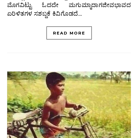
ಮೊಗವಿಟ್ಟು ಓದದೇ ಮಗುಮ್ಮಾದಾಗಜೀವಭಾವದ
ಏರಿಳಿತಗಳ ಸಶಬ್ದಕೆ ಕಿವಿಗೊಡದೆ…
READ MORE