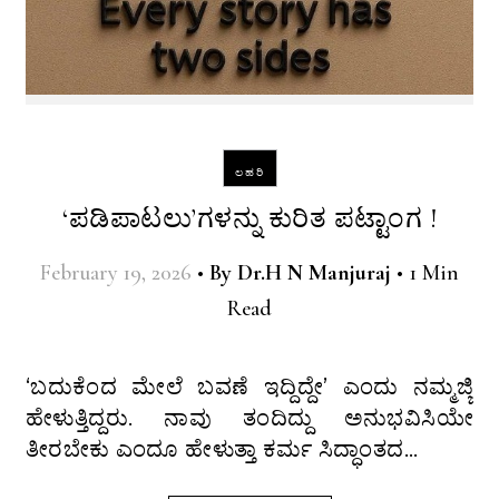
ಲಹರಿ
‘ಪಡಿಪಾಟಲು’ಗಳನ್ನು ಕುರಿತ ಪಟ್ಟಾಂಗ !
February 19, 2026
•
By
Dr.H N Manjuraj
•
1 Min
Read
‘ಬದುಕೆಂದ ಮೇಲೆ ಬವಣೆ ಇದ್ದಿದ್ದೇ’ ಎಂದು ನಮ್ಮಜ್ಜಿ
ಹೇಳುತ್ತಿದ್ದರು. ನಾವು ತಂದಿದ್ದು ಅನುಭವಿಸಿಯೇ
ತೀರಬೇಕು ಎಂದೂ ಹೇಳುತ್ತಾ ಕರ್ಮ ಸಿದ್ಧಾಂತದ…