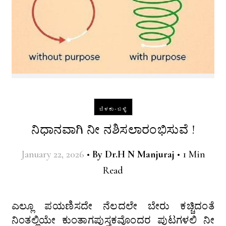
ಬೆಳಕು-ಬಳ್ಳಿ
ನಿಧಾನವಾಗಿ ನೀ ನಶಿಸಲಾರಂಭಿಸುವೆ !
January 22, 2026
•
By
Dr.H N Manjuraj
•
1 Min
Read
ಎಲ್ಲೂ ಪಯಣಿಸದೇ ನೆಲದಲೇ ಬೇರು ಕಚ್ಚಿದಂತೆ
ನಿಂತಲ್ಲಿಯೇ ಕುಂತಾಗಪುಸ್ತಕವೊಂದರ ಪುಟಗಳಲಿ ನೀ