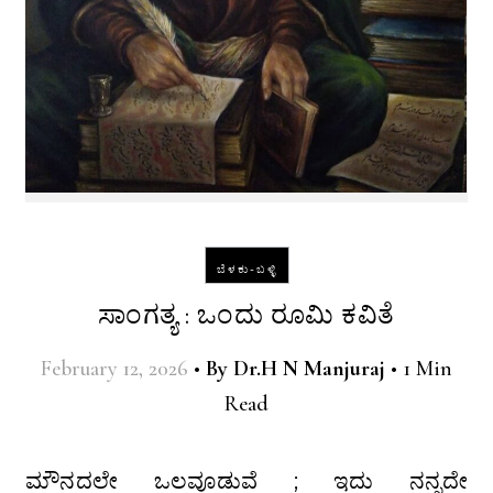
ಬೆಳಕು-ಬಳ್ಳಿ
ಸಾಂಗತ್ಯ : ಒಂದು ರೂಮಿ ಕವಿತೆ
February 12, 2026
•
By
Dr.H N Manjuraj
•
1 Min
Read
ಮೌನದಲೇ ಒಲವೂಡುವೆ ; ಇದು ನನ್ನದೇ