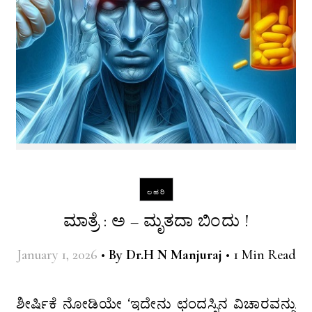
ಲಹರಿ
ಮಾತ್ರೆ : ಅ – ಮೃತದಾ ಬಿಂದು !
January 1, 2026
•
By
Dr.H N Manjuraj
•
1 Min Read
ಶೀರ್ಷಿಕೆ ನೋಡಿಯೇ ‘ಇದೇನು ಛಂದಸ್ಸಿನ ವಿಚಾರವನ್ನು