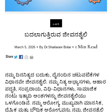
ಲಹರಿ
ಬದಲಾಗುತ್ತಿರುವ ಜೀವನಶೈಲಿ
•
•
1 Min Read
March 5, 2026
By
Dr.Shailarani Bolar
ನಮ್ಮ ದಿನನಿತ್ಯದ ಬದುಕು, ದೈನಂದಿನ ಚಟುವಟಿಕೆಗಳ
ವಿಧಾನವೇ ಜೀವನಶೈಲಿ. ನಮ್ಮ ನಿತ್ಯ ಅಭ್ಯಾಸಗಳು, ಆಹಾರ
ಪದ್ಧತಿ, ಸಂಪ್ರದಾಯ, ವಿಧಿ-ವಿಧಾನಗಳು, ಸಾಮಾಜಿಕ
ನಂಟು ಇತ್ಯಾದಿ ಅಂಶಗಳನ್ನು ಜೀವನಶೈಲಿಯು
ಒಳಗೊಂಡಿವೆ. ನಮ್ಮ ಆರೋಗ್ಯ, ಮುಖ್ಯವಾಗಿ ಮಾನಸಿಕ,
ದೈಹಿಕ ಮತ್ತು ಬೌದ್ಧಿಕ ಆರೋಗ್ಯವನ್ನು ನಮ್ಮ ಜೀವನಶೈಲಿ