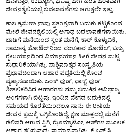
ಜವಾಬ್ದಾರಿ, ಉದ್ಯೋಗ, ಭವಿಷ್ಯ ಹೀಗೆ ಹಂತ ಹಂತವಾಗಿ
ಜೀವನಶೈಲಿಯಲ್ಲಿ ಬದಲಾವಣೆಗಳು ಆಗುತ್ತಲೇ ಇತ್ತು.
ಕಾಲ ಕ್ರಮೇಣ ನಾವು ಸ್ವತಂತ್ರವಾಗಿ ಬದುಕು ಕಟ್ಟಿಕೊಂಡ
ಮೇಲೆ ಜೀವನಶೈಲಿಯಲ್ಲಿ ಅಗಾಧ ಬದಲಾವಣೆಗಳಾಯಿತು.
ಬಾಡಿಗೆ ಮನೆಯಿಂದ ಸ್ವಂತ ಮನೆಗೆ, ಕಾರ್ ಕೊಳ್ಳುವಿಕೆ,
ಸಾಮಾನ್ಯ ಹೋಟೆಲ್‌ನಿಂದ ಪಂಚತಾರ ಹೋಟೆಲ್, ಬಸ್ಸು,
ರೈಲುಯಾನದಿಂದ ವಿಮಾನಯಾನ ಹೀಗೆ ಜೀವನ ಮಟ್ಟ
ಸುಧಾರಿಕೆಯಾಗಿತ್ತು. ಪಾಶ್ಚಿಮಾತ್ಯರ ಸಂಸ್ಕೃತಿಯ
ಪ್ರಭಾವದಿಂದಾಗಿ ಆಹಾರ ಪದ್ಧತಿಯಲ್ಲಿ ಕೊಂಚ
ವ್ಯತ್ಯಾಸವಾಯಿತು. ಜಂಕ್ ಫುಡ್, ಫಾಸ್ಟ್ ಫುಡ್,
ಶೀತಲಿಕರಿಸಿದ ಆಹಾರಗಳು ನಮ್ಮ ಬದುಕಿನ ಅವಿಭಾಜ್ಯ
ಅಂಗಗಳಾಗಿ ಬಿಟ್ಟವು. ಇಂದಿನ ವೇಗದ ಬದುಕಿನಲ್ಲಿ
ಸಮಯದ ಕೊರತೆಯಿಂದಲೂ ನಾನು ಈ ರೀತಿಯ
ಜೀವನ ಕ್ರಮಕ್ಕೆ ಒಗ್ಗಿಕೊಂಡಿದ್ದೆ. ಕ್ಷಣ ಮಾತ್ರದಲ್ಲಿ ಮನೆಗೆ
ಡೆಲಿವರಿ ಆಗುವ ಸ್ವಿಗಿ, ಝೊಮ್ಯಾಟೋ, ಆಪ್‌ಗಳ ಮೂಲಕ
ಆಹಾರ ತರಿಸುವುದು ಸಾಮಾನ್ಯವಾಗಿತ್ತು. ಕೆ.ಎಫ್.ಸಿ.,