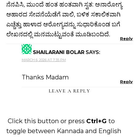
ನೆನಪಿಸಿ, ಮುಂದೆ ಹಂತ ಹಂತವಾಗಿ ಸ್ವತ: ಅನಾರೋಗ್ಯ
ಆಹಾರದ ಸೇವನೆಯೆಡೆಗೆ ವಾಲಿ, ಬಳಿಕ ಸಕಾಲಿಕವಾಗಿ
ಎಚ್ಚೆತ್ತು ಹಾಳಾದ ಆರೋಗ್ಯವನ್ನು ಸುಧಾರಿಕೊಂಡ ಬಗೆ
ಲೇಖನದಲ್ಲಿ ಮನಮುಟ್ಟುವಂತೆ ಮೂಡಿಬಂದಿದೆ.
Reply
SHAILARANI BOLAR
SAYS:
MARCH 6, 2026 AT 7:35 PM
Thanks Madam
Reply
LEAVE A REPLY
Click this button or press
Ctrl+G
to
toggle between Kannada and English