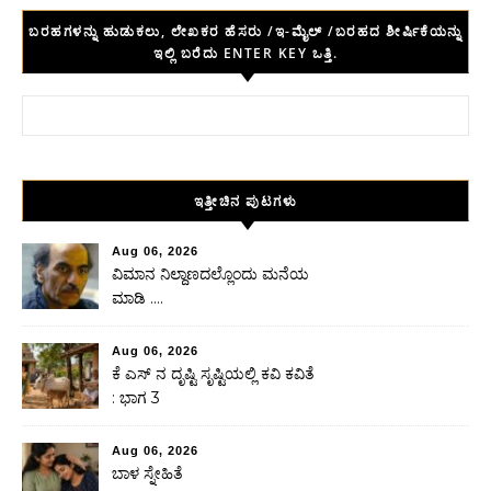
ಬರಹಗಳನ್ನು ಹುಡುಕಲು, ಲೇಖಕರ ಹೆಸರು /ಇ-ಮೈಲ್ /ಬರಹದ ಶೀರ್ಷಿಕೆಯನ್ನು
ಇಲ್ಲಿ ಬರೆದು ENTER KEY ಒತ್ತಿ.
Search for:
ಇತ್ತೀಚಿನ ಪುಟಗಳು
Aug 06, 2026
ವಿಮಾನ ನಿಲ್ದಾಣದಲ್ಲೊಂದು ಮನೆಯ
ಮಾಡಿ ….
Aug 06, 2026
ಕೆ ಎಸ್ ನ ದೃಷ್ಟಿ ಸೃಷ್ಟಿಯಲ್ಲಿ ಕವಿ ಕವಿತೆ
: ಭಾಗ 3
Aug 06, 2026
ಬಾಳ ಸ್ನೇಹಿತೆ