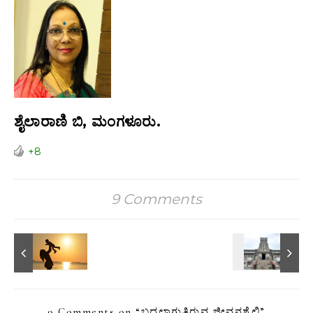
ಶೈಲಾರಾಣಿ ಬಿ, ಮಂಗಳೂರು.
+8
9 Comments
9 Comments on “
ಬದಲಾಗುತ್ತಿರುವ ಜೀವನಶೈಲಿ
”