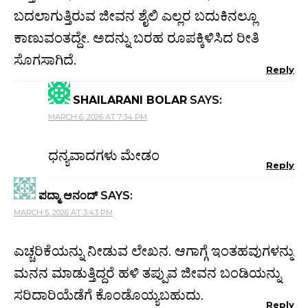
ಬದಲಾಗುತ್ತಿರುವ ಜೀವನ ಶೈಲಿ ಎಲ್ಲರ ಬದುಕಿನಲ್ಲೂ
ಕಾಣುವಂತದ್ದೇ. ಅದನ್ನು ಬರಹ ರೂಪಕ್ಕಿಳಿಸಿದ ರೀತಿ
ಸೊಗಸಾಗಿದೆ.
Reply
SHAILARANI BOLAR
SAYS:
MARCH 6, 2026 AT 7:34 PM
ಧನ್ಯವಾದಗಳು ಮೇಡಂ
Reply
ಪದ್ಮಾ ಆನಂದ್
SAYS:
MARCH 5, 2026 AT 3:43 PM
ಎಚ್ಚರಿಕೆಯನ್ನು ನೀಡುವ ಲೇಖನ. ಆಗಾಗ್ಗೆ ಇಂತಹವುಗಳನ್ನು
ಮನನ ಮಾಡುತ್ತಿದ್ದರೆ ಹಳಿ ತಪ್ಪುವ ಜೀವನ ಬಂಡಿಯನ್ನು
ಸರಿದಾರಿಯೆಡೆಗೆ ಕೊಂಡೊಯ್ಯಬಹುದು.
Reply