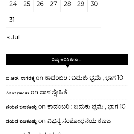
24
25
26
27
28
29
30
31
« Jul
ನಿಮ್ಮ ಅನಿಸಿಕೆಗಳು…
on
ಕಾದಂಬರಿ : ಬದುಕು ಭ್ರಮೆ , ಭಾಗ 10
ಬಿ.ಆರ್. ನಾಗರತ್ನ
on
ಬಾಳ ಸ್ನೇಹಿತೆ
Anonymous
on
ಕಾದಂಬರಿ : ಬದುಕು ಭ್ರಮೆ , ಭಾಗ 10
ನಯನ ಬಜಕೂಡ್ಲು
on
ವಿಭಿನ್ನ ಸಂಶೋಧನೆಯ ಕಣಜ
ನಯನ ಬಜಕೂಡ್ಲು