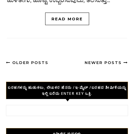
ಹುಳಿತೇಗು, ಹೊಟ್ಟೆ ಉಬ್ಬರಿಸುವುದು, ತಲೆಸುತ್ತು…
READ MORE
OLDER POSTS
NEWER POSTS
ಬರಹಗಳನ್ನು ಹುಡುಕಲು, ಲೇಖಕರ ಹೆಸರು /ಇ-ಮೈಲ್ /ಬರಹದ ಶೀರ್ಷಿಕೆಯನ್ನು
ಇಲ್ಲಿ ಬರೆದು ENTER KEY ಒತ್ತಿ.
Search for:
ಇತ್ತೀಚಿನ ಪುಟಗಳು