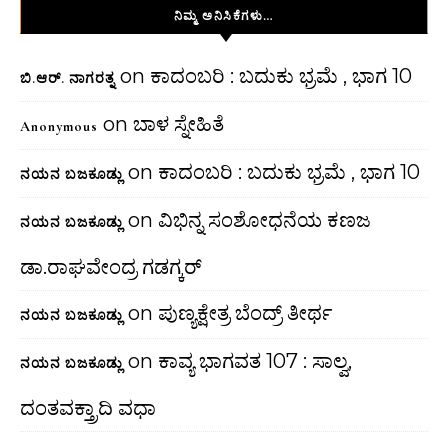
ನಿಮ್ಮ ಅನಿಸಿಕೆಗಳು…
on
ಕಾದಂಬರಿ : ಬದುಕು ಭ್ರಮೆ , ಭಾಗ 10
ಬಿ.ಆರ್. ನಾಗರತ್ನ
on
ಬಾಳ ಸ್ನೇಹಿತೆ
Anonymous
on
ಕಾದಂಬರಿ : ಬದುಕು ಭ್ರಮೆ , ಭಾಗ 10
ನಯನ ಬಜಕೂಡ್ಲು
on
ವಿಭಿನ್ನ ಸಂಶೋಧನೆಯ ಕಣಜ
ನಯನ ಬಜಕೂಡ್ಲು
ಡಾ.ರಾಘವೇಂದ್ರ ಗಡಗ್ಕರ್
on
ಪುಣ್ಯಕ್ಷೇತ್ರ ಬೆಂದ್ರ್ ತೀರ್ಥ
ನಯನ ಬಜಕೂಡ್ಲು
on
ಕಾವ್ಯ ಭಾಗವತ 107 : ಸಾಲ್ವ,
ನಯನ ಬಜಕೂಡ್ಲು
ದಂತವಕ್ತ್ರಾದಿ ವಧಾ