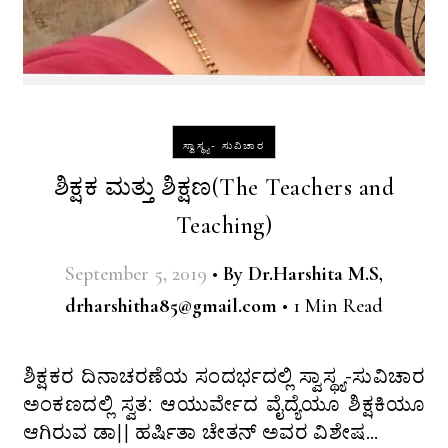
ಸ್ವಾಸ್ಥ್ಯ- ಸುವಿಚಾರ
ಶಿಕ್ಷಕ ಮತ್ತು ಶಿಕ್ಷಣ(The Teachers and
Teaching)
September 5, 2019
•
By
Dr.Harshita M.S,
drharshitha85@gmail.com
•
1 Min Read
ಶಿಕ್ಷಕರ ದಿನಾಚರಣೆಯ ಸಂದರ್ಭದಲ್ಲಿ ಸ್ವಾಸ್ಥ್ಯ-ಸುವಿಚಾರ
ಅಂಕಣದಲ್ಲಿ ಸ್ವತ: ಆಯುರ್ವೇದ ವೈದ್ಯೆಯೂ ಶಿಕ್ಷಕಿಯೂ
ಆಗಿರುವ ಡಾ|| ಹರ್ಷಿತಾ ಚೇತನ್ ಅವರ ವಿಶೇಷ…