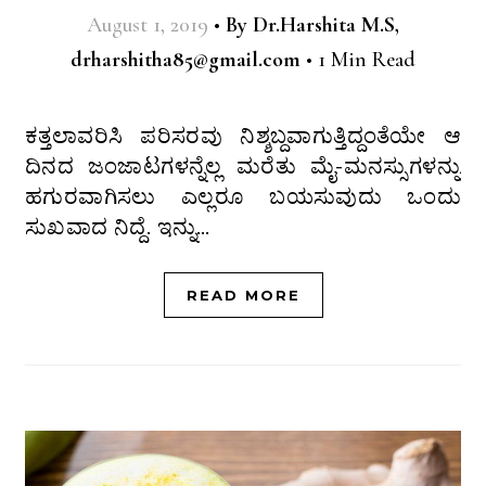
August 1, 2019
•
By
Dr.Harshita M.S,
drharshitha85@gmail.com
•
1 Min Read
ಕತ್ತಲಾವರಿಸಿ ಪರಿಸರವು ನಿಶ್ಶಬ್ದವಾಗುತ್ತಿದ್ದಂತೆಯೇ ಆ
ದಿನದ ಜಂಜಾಟಗಳನ್ನೆಲ್ಲ ಮರೆತು ಮೈ-ಮನಸ್ಸುಗಳನ್ನು
ಹಗುರವಾಗಿಸಲು ಎಲ್ಲರೂ ಬಯಸುವುದು ಒಂದು
ಸುಖವಾದ ನಿದ್ದೆ. ಇನ್ನು…
READ MORE