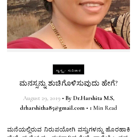
ಸ್ವಾಸ್ಥ್ಯ- ಸುವಿಚಾರ
ಮನಸ್ಸನ್ನು ಶುಚಿಗೊಳಿಸುವುದು ಹೇಗೆ?
August 29, 2019
•
By
Dr.Harshita M.S,
drharshitha85@gmail.com
•
1 Min Read
ಮನೆಯಲ್ಲಿರುವ ನಿರುಪಯೋಗಿ ವಸ್ತುಗಳನ್ನು ಹೊರಹಾಕಿ