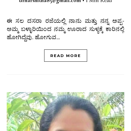
drharshitha85@gmail.com
•
1 Min Read
ಈ ಸಲ ದಸರಾ ರಜೆಯಲ್ಲಿ ನಾನು ಮತ್ತು ನನ್ನ ಅಪ್ಪ-
ಅಮ್ಮ ಬಳ್ಳಾರಿಯಿಂದ ನಮ್ಮ ಊರಾದ ಸುಳ್ಯಕ್ಕೆ ಕಾರಿನಲ್ಲಿ
ಹೋಗಿದ್ದೆವು. ಹೋಗುವ…
READ MORE