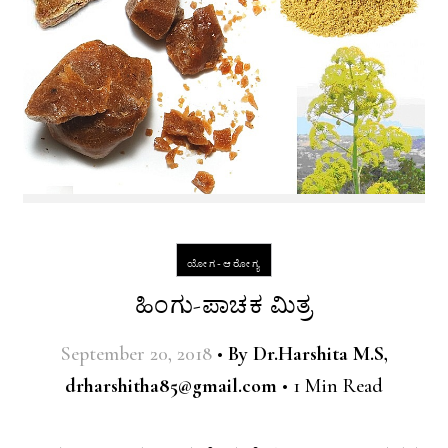
ಯೋಗ-ಆರೋಗ್ಯ
ಹಿಂಗು-ಪಾಚಕ ಮಿತ್ರ
September 20, 2018
•
By
Dr.Harshita M.S,
drharshitha85@gmail.com
•
1 Min Read