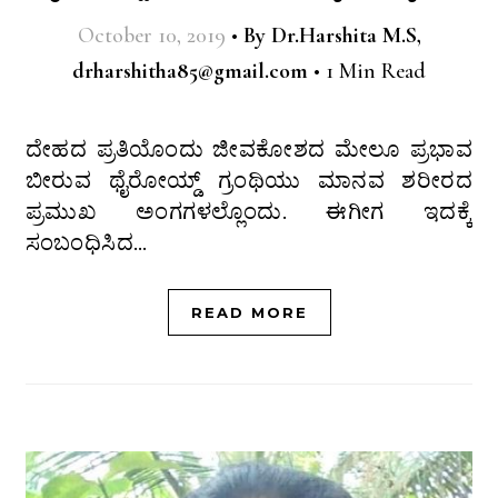
October 10, 2019
•
By
Dr.Harshita M.S,
drharshitha85@gmail.com
•
1 Min Read
ದೇಹದ ಪ್ರತಿಯೊಂದು ಜೀವಕೋಶದ ಮೇಲೂ ಪ್ರಭಾವ
ಬೀರುವ ಥೈರೋಯ್ಡ್ ಗ್ರಂಥಿಯು ಮಾನವ ಶರೀರದ
ಪ್ರಮುಖ ಅಂಗಗಳಲ್ಲೊಂದು. ಈಗೀಗ ಇದಕ್ಕೆ
ಸಂಬಂಧಿಸಿದ…
READ MORE