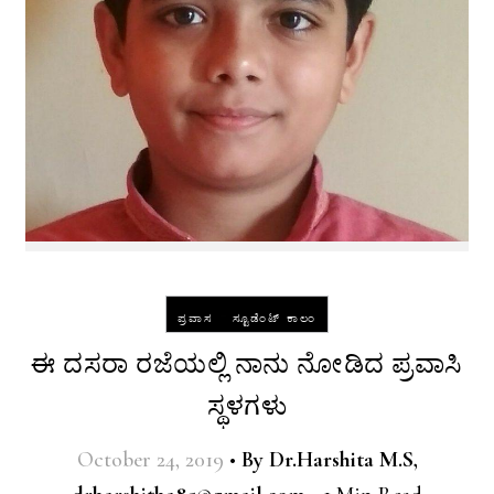
-
ಪ್ರವಾಸ
ಸ್ಟೂಡೆಂಟ್ ಕಾಲಂ
ಈ ದಸರಾ ರಜೆಯಲ್ಲಿ ನಾನು ನೋಡಿದ ಪ್ರವಾಸಿ
ಸ್ಥಳಗಳು
October 24, 2019
•
By
Dr.Harshita M.S,