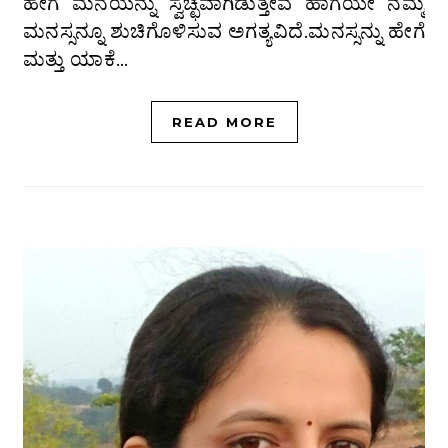
ಹೇಗೆ ಮನೆಯನ್ನು ಸ್ವಚ್ಛವಾಗಿಡುತ್ತೇವೆ ಹಾಗೆಯೇ ನಮ್ಮ
ಮನಸ್ಸನ್ನೂ ಶುಚಿಗೊಳಿಸುವ ಅಗತ್ಯವಿದೆ.ಮನಸ್ಸನ್ನು ಹೇಗೆ
ಮತ್ತು ಯಾಕೆ…
READ MORE