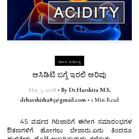
ಯೋಗ-ಆರೋಗ್ಯ
ಆಸಿಡಿಟಿ ಬಗ್ಗೆ ಇರಲಿ ಅರಿವು
May 3, 2018
•
By
Dr.Harshita M.S,
drharshitha85@gmail.com
•
1 Min Read
45 ವರ್ಷದ ಗಿರಿಜಾರಿಗೆ ಈಗೀಗ ಸಮಾರಂಭಗಳ
ಔತಣಗಳಿಗೆ ಹೋಗಲು ಬೇಜಾರು.ಏನು ತಿಂದರೂ