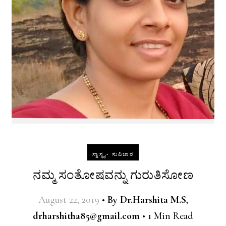
ಸ್ವಾಸ್ಥ್ಯ- ಸುವಿಚಾರ
ನಮ್ಮ ಸಂತೋಷವನ್ನು ಗುರುತಿಸೋಣ
August 22, 2019
•
By
Dr.Harshita M.S,
drharshitha85@gmail.com
•
1 Min Read