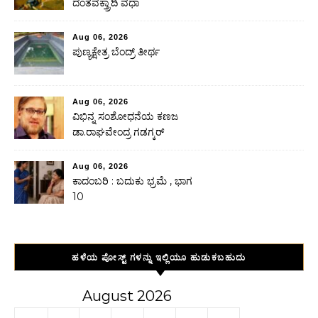
ದಂತವಕ್ತ್ರಾದಿ ವಧಾ
Aug 06, 2026
ಪುಣ್ಯಕ್ಷೇತ್ರ ಬೆಂದ್ರ್ ತೀರ್ಥ
Aug 06, 2026
ವಿಭಿನ್ನ ಸಂಶೋಧನೆಯ ಕಣಜ
ಡಾ.ರಾಘವೇಂದ್ರ ಗಡಗ್ಕರ್
Aug 06, 2026
ಕಾದಂಬರಿ : ಬದುಕು ಭ್ರಮೆ , ಭಾಗ
10
ಹಳೆಯ ಪೋಸ್ಟ್ ಗಳನ್ನು ಇಲ್ಲಿಯೂ ಹುಡುಕಬಹುದು
August 2026