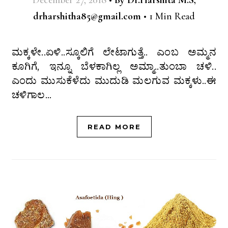
December 27, 2018
•
By
Dr.Harshita M.S,
drharshitha85@gmail.com
•
1 Min Read
ಮಕ್ಕಳೇ..ಏಳಿ..ಸ್ಕೂಲಿಗೆ ಲೇಟಾಗುತ್ತೆ.. ಎಂಬ ಅಮ್ಮನ
ಕೂಗಿಗೆ, ಇನ್ನೂ ಬೆಳಕಾಗಿಲ್ಲ ಅಮ್ಮಾ..ತುಂಬಾ ಚಳಿ..
ಎಂದು ಮುಸುಕೆಳೆದು ಮುದುಡಿ ಮಲಗುವ ಮಕ್ಕಳು..ಈ
ಚಳಿಗಾಲ…
READ MORE