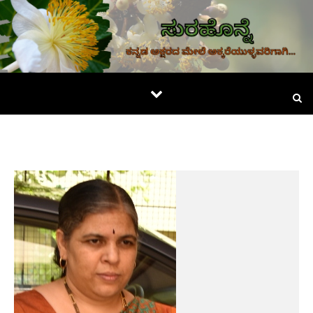
Skip to content