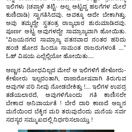
ಇಲಿಗಳು (ಚಪ್ಪಾಳೆ ತಟ್ಟಿ- ಅಲ್ಲ ಅಟ್ಟದ್ದ ಹಲಗೆಗಳ ಮೇಲೆ
ಕುಣಿದಾಡಿ) ಸ್ವಾಗತಿಸಿದವು. ಅವಕ್ಕೂ ಅದೇ ಬೇಕಾಗಿತ್ತು.
ಅವು ತಮ್ಮದ್ದೇ ಸ್ವತಂತ್ರ ರಾಜ್ಯಭಾರ ಶುರುಮಾಡಿದವು.
ಪೂರ್ಣ ಅಟ್ಟ ಅವುಗಳದ್ದೇ ಸಾಮ್ರಾಜ್ಯವಾಗಿ ಹೋಯಿತು.
“ವಿಜಯನಗರ ಸಾಮ್ರಾಜ್ಯ ಪತನವಾದ ನಂತರ ಹರಿದು
ಹಂಚಿ ಹೋದ ಹಿಂದೂ ಸಾಮಂತ ರಾಜರುಗಳಂತೆ ….”
ಓಹ್ ವಿಷಯ ಎಲ್ಲೆಲ್ಲಿಯೋ ಹೋಯಿತು…..
ಅಣ್ಣನ ವಿರೋಧವಿಲ್ಲದ ಮೇಲೆ ಆ ಇಲಿಗಳಿಗೆ ಹೇಳೋರು-
ಕೇಳೋರು ಇಲ್ಲದಂತಾಗಿ, ರಾಜಾರೋಷವಾಗಿ ತಿರುಗುವ
ಅವುಗಳ ಪರಿ ನೀವು ನೋಡಬೇಕಿತ್ತು !…. ಇಲಿಗಳ ಉಪದ್ರ
ತಡೆಯಲಾರದೆ, ಅವುಗಳಿಗೊಂದು ಗತಿ ಕಾಣಿಸಲೇ
ಬೇಕಾದ ಅನಿವಾರ್ಯತೆ ! ಬೇರೆ ದಾರಿ ಕಾಣದೆ ಅಜ್ಜನ
ಮನೆಯಿಂದ ಬೆಕ್ಕಿನ ಮರಿ ತರುವುದೆಂದು ಮನೆಯ ಸರ್ವ
ಸದಸ್ಯರ ಸಮ್ಮುಖದಲ್ಲಿ ನಿರ್ಧರಿಸಲಾಯ್ತು !