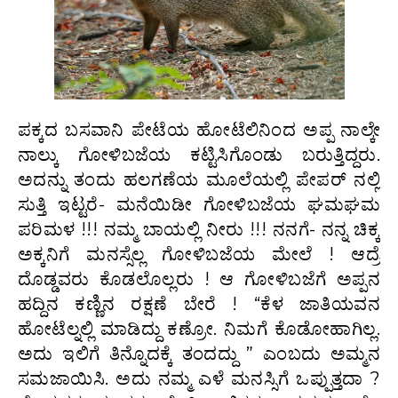
ಪಕ್ಕದ ಬಸವಾನಿ ಪೇಟೆಯ ಹೋಟೆಲಿನಿಂದ ಅಪ್ಪ ನಾಲ್ಕೇ
ನಾಲ್ಕು ಗೋಳಿಬಜೆಯ ಕಟ್ಟಿಸಿಗೊಂಡು ಬರುತ್ತಿದ್ದರು.
ಅದನ್ನು ತಂದು ಹಲಗಣೆಯ ಮೂಲೆಯಲ್ಲಿ ಪೇಪರ್ ನಲ್ಲಿ
ಸುತ್ತಿ ಇಟ್ಟರೆ- ಮನೆಯಿಡೀ ಗೋಳಿಬಜೆಯ ಘಮಘಮ
ಪರಿಮಳ !!! ನಮ್ಮ ಬಾಯಲ್ಲಿ ನೀರು !!! ನನಗೆ- ನನ್ನ ಚಿಕ್ಕ
ಅಕ್ಕನಿಗೆ ಮನಸ್ಸೆಲ್ಲ ಗೋಳಿಬಜೆಯ ಮೇಲೆ ! ಆದ್ರೆ
ದೊಡ್ಡವರು ಕೊಡಲೊಲ್ಲರು ! ಆ ಗೋಳಿಬಜೆಗೆ ಅಪ್ಪನ
ಹದ್ದಿನ ಕಣ್ಣಿನ ರಕ್ಷಣೆ ಬೇರೆ ! “ಕೆಳ ಜಾತಿಯವನ
ಹೋಟೆಲ್ನಲ್ಲಿ ಮಾಡಿದ್ದು ಕಣ್ರೋ. ನಿಮಗೆ ಕೊಡೋಹಾಗಿಲ್ಲ.
ಅದು ಇಲಿಗೆ ತಿನ್ನೊದಕ್ಕೆ ತಂದದ್ದು ” ಎಂಬದು ಅಮ್ಮನ
ಸಮಜಾಯಿಸಿ. ಅದು ನಮ್ಮ ಎಳೆ ಮನಸ್ಸಿಗೆ ಒಪ್ಪುತ್ತದಾ ?