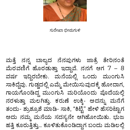
ಸುರೇಖಾ ಭೀಮಗುಳಿ
ಮತ್ತೆ ನನ್ನ ಬಾಲ್ಯದ ನೆನಪುಗಳು ಜಾತ್ರೆ ತೇರಿನಂತೆ
ಮೆರವಣಿಗೆ ಹೊರಡುತ್ತಾ ಇದ್ದಾವೆ. ನನಗೆ ಆಗ 7 – 8
ವರ್ಷ ಇದ್ದಿರಬೇಕು. ಮನೆಯಲ್ಲಿ ಒಂದು ಮುಂಗುಸಿ
ಸಾಕಿದ್ದೆವು. ಗುಡ್ಡದಲ್ಲಿ ಎಮ್ಮೆ ಮೇಯಿಸುವುದಕ್ಕೆ ಹೋದಾಗ,
ಗಾಯಗೊಂಡಿದ್ದ ಮುಂಗುಸಿ ಮರಿಯೊಂದು ಪೊದೆಯಲ್ಲಿ
ನರಳುತ್ತಾ ಮಲಗಿತ್ತು. ಕರುಣೆ ಉಕ್ಕಿ- ಅದನ್ನು ಮನೆಗೆ
ತಂದು- ಶ್ರುಶ್ರೂಶೆ ಮಾಡಿ- ಸಾಕಿ, “ಕಿಟ್ಟಿ” ಹೇಳಿ ಹೆಸರಿಟ್ಟಾಗ
ಅದು ನಮ್ಮ ಮನೆಯ ಸದಸ್ಯನೇ ಆಗಿಹೋಯಿತು. ಭುಜ
ಹತ್ತಿ ಕೂರುತ್ತಿತ್ತು… ಕೂಳಿತುಕೊಂಡಿದ್ದಾಗ ಬಂದು ಮಡಿಲಲ್ಲಿ