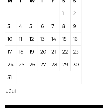
M
T
W
T
F
S
S
1
2
3
4
5
6
7
8
9
10
11
12
13
14
15
16
17
18
19
20
21
22
23
24
25
26
27
28
29
30
31
« Jul