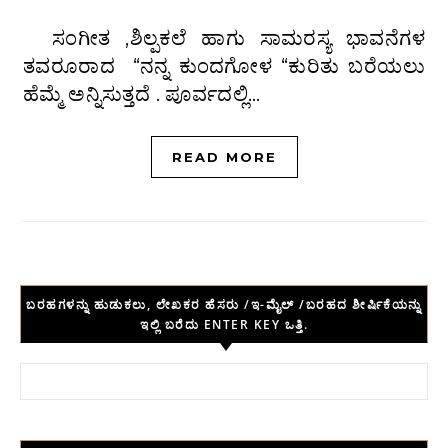
ಸಂಗೀತ ,ಶಿಲ್ಪಕಲೆ ಹಾಗು ಸಾಮರಸ್ಯ ಭಾವನೆಗಳ
ತವರೂರಾದ “ನನ್ನ ಕುಂದಗೋಳ “ಕುರಿತು ಬರೆಯಲು
ಹೆಮ್ಮೆ ಅನ್ನಿಸುತ್ತದೆ . ಪೂರ್ವದಲ್ಲಿ…
READ MORE
ಬರಹಗಳನ್ನು ಹುಡುಕಲು, ಲೇಖಕರ ಹೆಸರು /ಇ-ಮೈಲ್ /ಬರಹದ ಶೀರ್ಷಿಕೆಯನ್ನು
ಇಲ್ಲಿ ಬರೆದು ENTER KEY ಒತ್ತಿ.
Search for: