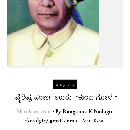
ನಮ್ಮೂರ ಸುದ್ದಿ
ವೈಶಿಷ್ಟ ಪೂರ್ಣ ಊರು “ಕುಂದ ಗೋಳ “
March 10, 2016
•
By
Ranganna K Nadagir,
rknadgir@gmail.com
•
1 Min Read