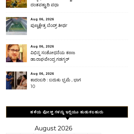
ದಂತವಕ್ತ್ರಾದಿ ವಧಾ
Aug 06, 2026
ಪುಣ್ಯಕ್ಷೇತ್ರ ಬೆಂದ್ರ್ ತೀರ್ಥ
Aug 06, 2026
ವಿಭಿನ್ನ ಸಂಶೋಧನೆಯ ಕಣಜ
ಡಾ.ರಾಘವೇಂದ್ರ ಗಡಗ್ಕರ್
Aug 06, 2026
ಕಾದಂಬರಿ : ಬದುಕು ಭ್ರಮೆ , ಭಾಗ
10
ಹಳೆಯ ಪೋಸ್ಟ್ ಗಳನ್ನು ಇಲ್ಲಿಯೂ ಹುಡುಕಬಹುದು
August 2026