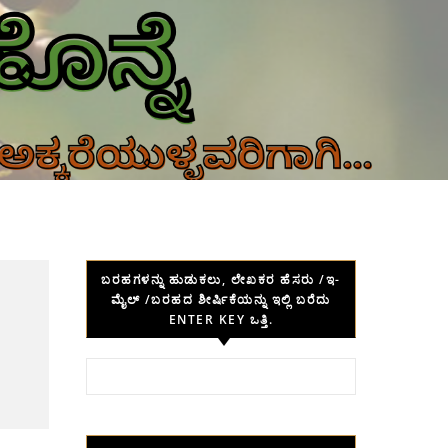
ಬರಹಗಳನ್ನು ಹುಡುಕಲು, ಲೇಖಕರ ಹೆಸರು /ಇ-
ಮೈಲ್ /ಬರಹದ ಶೀರ್ಷಿಕೆಯನ್ನು ಇಲ್ಲಿ ಬರೆದು
ENTER KEY ಒತ್ತಿ.
Search for: