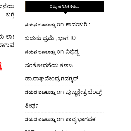
ಾವನೆಯ
ನಿಮ್ಮ ಅನಿಸಿಕೆಗಳು…
ಬಗ್ಗೆ
on
ಕಾದಂಬರಿ :
ನಯನ ಬಜಕೂಡ್ಲು
ಾದರು ಲಾಡೆನ್ ಒಬ್ಬ ಮುಸ್ಲಿಂ ಎಂಬುದೇ ಹೊರತು ಅವನೊಬ್ಬ ಜ
ಬದುಕು ಭ್ರಮೆ , ಭಾಗ 10
ಾಗುವ
on
ವಿಭಿನ್ನ
ನಯನ ಬಜಕೂಡ್ಲು
ೆ
ಸಂಶೋಧನೆಯ ಕಣಜ
ಡಾ.ರಾಘವೇಂದ್ರ ಗಡಗ್ಕರ್
on
ಪುಣ್ಯಕ್ಷೇತ್ರ ಬೆಂದ್ರ್
ನಯನ ಬಜಕೂಡ್ಲು
ತೀರ್ಥ
on
ಕಾವ್ಯ ಭಾಗವತ
ನಯನ ಬಜಕೂಡ್ಲು