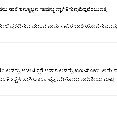
ರು ನಾಳೆ ಇನ್ನೊಬ್ಬನ ಸಾವನ್ನು ಸ್ವಾಗಿತಿಸುವುದಿಲ್ಲವೆಂಬುದಕ್ಕೆ
ಲೆ ಪ್ರಕಟಿಸುವ ಮುಂಚೆ ನಾನು ಸಾವಿರ ಬಾರಿ ಯೋಚಿಸುವವನ್ನು
ದರೂ ಅದನ್ನು ಆಚರಿಸಿಸ್ದರೆ ಆವಾಗ ಅದನ್ನು ಖಂಡಿಸೋಣ. ಅದು ಬಿಟ
ೆ ಕಲ್ಪಿಸಿ ಹುಸಿ ಆತಂಕ ವ್ಯಕ್ತ ಪಡಿಸೋದು ನಾಟಕೀಯ ಮತ್ತು