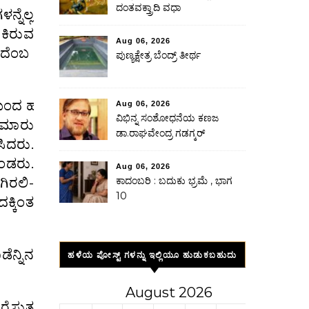
ದಂತವಕ್ತ್ರಾದಿ ವಧಾ
ನೆಲ್ಲ
ುವ
Aug 06, 2026
ದೆಂಬ ನನ್ನ
ಪುಣ್ಯಕ್ಷೇತ್ರ ಬೆಂದ್ರ್ ತೀರ್ಥ
ನೆಯಿಂದ ಹತನಾದ ನಂತರ ಆದೇಶದ ಜನತೆ
Aug 06, 2026
ವಿಭಿನ್ನ ಸಂಶೋಧನೆಯ ಕಣಜ
ುಮಾರು
ಡಾ.ರಾಘವೇಂದ್ರ ಗಡಗ್ಕರ್
ಸಿದರು.
ೊಂಡರು.
Aug 06, 2026
ಗಿರಲಿ-
ಕಾದಂಬರಿ : ಬದುಕು ಭ್ರಮೆ , ಭಾಗ
10
ಕಿಂತ
ೆನ್ನಿನ
ಹಳೆಯ ಪೋಸ್ಟ್ ಗಳನ್ನು ಇಲ್ಲಿಯೂ ಹುಡುಕಬಹುದು
August 2026
ೈಸುತ್ತ