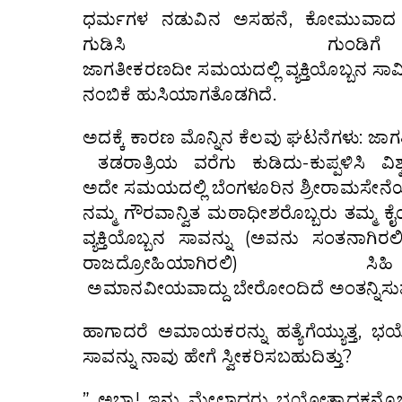
ಧರ್ಮಗಳ ನಡುವಿನ ಅಸಹನೆ, ಕೋಮುವಾದ ಹು
ಗುಡಿಸಿ ಗು
ಜಾಗತೀಕರಣದೀ ಸಮಯದಲ್ಲಿ ವ್ಯಕ್ತಿಯೊಬ್ಬನ ಸಾವ
ನಂಬಿಕೆ ಹುಸಿಯಾಗತೊಡಗಿದೆ.
ಅದಕ್ಕೆ ಕಾರಣ ಮೊನ್ನಿನ ಕೆಲವು ಘಟನೆಗಳು: 
ತಡರಾತ್ರಿಯ ವರೆಗು ಕುಡಿದು-ಕುಪ್ಪಳಿಸಿ ವ
ಅದೇ ಸಮಯದಲ್ಲಿ ಬೆಂಗಳೂರಿನ ಶ್ರೀರಾಮಸೇನೆಯ ಕ
ನಮ್ಮ ಗೌರವಾನ್ವಿತ ಮಠಾಧೀಶರೊಬ್ಬರು ತಮ್ಮ ಕ
ವ್ಯಕ್ತಿಯೊಬ್ಬನ ಸಾವನ್ನು (ಅವನು ಸಂತನಾಗಿರಲ
ರಾಜದ್ರೋಹಿಯಾಗಿರಲಿ) ಸಿಹಿ 
ಅಮಾನವೀಯವಾದ್ದು ಬೇರೋಂದಿದೆ ಅಂತನ್ನಿಸುವು
ಹಾಗಾದರೆ ಅಮಾಯಕರನ್ನು ಹತ್ಯೆಗೆಯ್ಯುತ್ತ, ಭಯೋತ
ಸಾವನ್ನು ನಾವು ಹೇಗೆ ಸ್ವೀಕರಿಸಬಹುದಿತ್ತು?
” ಅಬ್ಬಾ! ಇನ್ನು ಮೇಲಾದರು ಭಯೋತ್ಪಾದಕನೊಬ್ಬನ