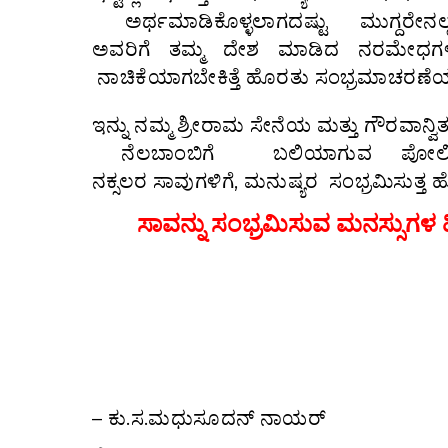
ಅರ್ಥಮಾಡಿಕೊಳ್ಳಲಾಗದಷ್ಟು ಮುಗ್ದರೇ
ಅವರಿಗೆ ತಮ್ಮ ದೇಶ ಮಾಡಿದ ನರಮೇಧಗಳ 
ನಾಚಿಕೆಯಾಗಬೇಕಿತ್ತೆ ಹೊರತು ಸಂಭ್ರಮಾಚರಣೆಯ 
ಇನ್ನು ನಮ್ಮ ಶ್ರೀರಾಮ ಸೇನೆಯ ಮತ್ತು ಗೌರವಾನ
ನೆಲಬಾಂಬಿಗೆ ಬಲಿಯಾಗುವ ಪೋಲಿಸ
ನಕ್ಸಲರ ಸಾವುಗಳಿಗೆ, ಮನುಷ್ಯರ ಸಂಭ್ರಮಿಸುತ್
ಸಾವನ್ನು ಸಂಭ್ರಮಿಸುವ ಮನಸ್ಸುಗಳ ಹಿ
– ಕು.ಸ.ಮಧುಸೂದನ್ ನಾಯರ್