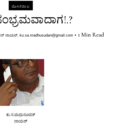
ಬೊಗಸೆಬಿಂಬ
ಸಂಭ್ರಮವಾದಾಗ!.?
•
1 Min Read
ನ್ ನಾಯರ್, ku.sa.madhusudan@gmail.com
ಕು.ಸ.ಮಧುಸೂದನ್
ನಾಯರ್