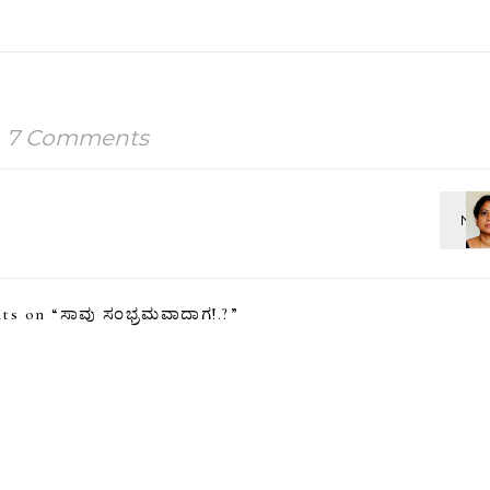
7 Comments
ts on “
ಸಾವು ಸಂಭ್ರಮವಾದಾಗ!.?
”