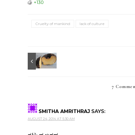
+130
Cruelty of mankind
lack of culture
7 Commen
SMITHA AMRITHRAJ
SAYS:
AUGUST 24, 2014 AT 5:30 AM