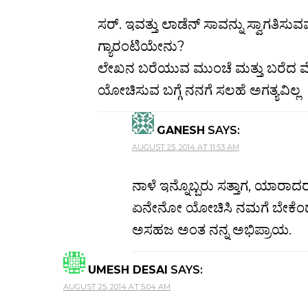
ಸರ್. ಇವತ್ತು ಲಾಡೆನ್ ಸಾವನ್ನು ಸ್ವಾಗತಿಸುವವ
ಗ್ಯಾರಂಟಿಯೇನು?
ಲೇಖನ ಬರೆಯುವ ಮುಂಚೆ ಮತ್ತು ಬರೆದ ಮೇ
ಯೋಚಿಸುವ ಬಗ್ಗೆ ನನಗೆ ಸಲಹೆ ಅಗತ್ಯವಿಲ್ಲ
GANESH
SAYS:
AUGUST 25, 2014 AT 11:53 AM
ನಾಳೆ ಇನ್ನೊಬ್ಬರು ಸತ್ತಾಗ, ಯಾರಾ
ಏನೇನೋ ಯೋಚಿಸಿ ನಮಗೆ ಬೇಕೆಂದಂತ
ಅಸಹಜ ಅಂತ ನನ್ನ ಅಭಿಪ್ರಾಯ.
UMESH DESAI
SAYS:
AUGUST 25, 2014 AT 5:04 AM