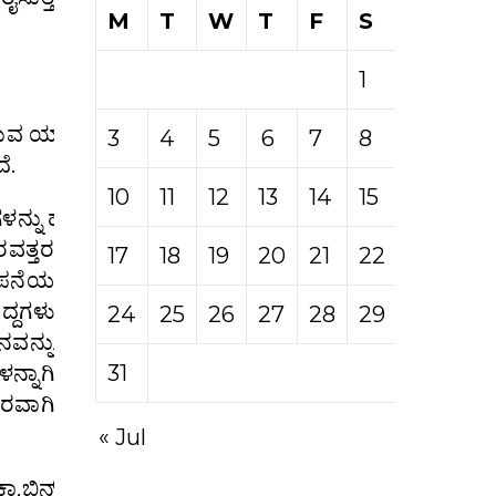
M
T
W
T
F
S
S
1
2
ಡುವ ಯಾವ ಅಧಿಕಾರವೂ ಇರಲಿಲ್ಲ!
3
4
5
6
7
8
9
ೆ.
10
11
12
13
14
15
16
್ನು ಹಾಕಿ ಮಿಲಿಯನ್ ಗಟ್ಟಲೆ
ರವತ್ತರ
17
18
19
20
21
22
23
ಾಪನೆಯ
ಗಳು
24
25
26
27
28
29
30
ವನ್ನು
ನ್ನಾಗಿ
31
ತರವಾಗಿ
« Jul
ಕಾ,ಬಿನ್ ಲಾಡೆನ್ ಅಂತಹ ಭಯೋತ್ಪಾದಕನನ್ನು ತಾನೇ ಸೃಷ್ಠಿಸಿದ 