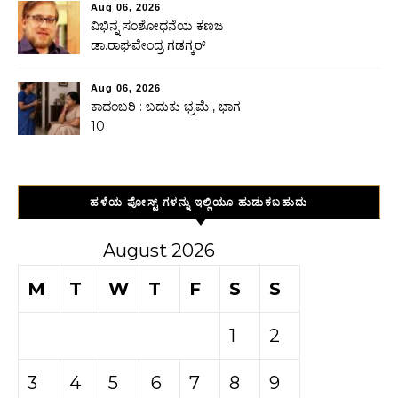
Aug 06, 2026
ವಿಭಿನ್ನ ಸಂಶೋಧನೆಯ ಕಣಜ
ಡಾ.ರಾಘವೇಂದ್ರ ಗಡಗ್ಕರ್
Aug 06, 2026
ಕಾದಂಬರಿ : ಬದುಕು ಭ್ರಮೆ , ಭಾಗ
10
ಹಳೆಯ ಪೋಸ್ಟ್ ಗಳನ್ನು ಇಲ್ಲಿಯೂ ಹುಡುಕಬಹುದು
August 2026
M
T
W
T
F
S
S
1
2
3
4
5
6
7
8
9