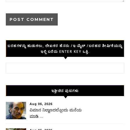
ಬರಹಗಳನ್ನು ಹುಡುಕಲು, ಲೇಖಕರ ಹೆಸರು /ಇ-ಮೈಲ್ /ಬರಹದ ಶೀರ್ಷಿಕೆಯನ್ನು
ಇಲ್ಲಿ ಬರೆದು ENTER KEY ಒತ್ತಿ.
Search for:
ಇತ್ತೀಚಿನ ಪುಟಗಳು
Aug 06, 2026
ವಿಮಾನ ನಿಲ್ದಾಣದಲ್ಲೊಂದು ಮನೆಯ
ಮಾಡಿ ….