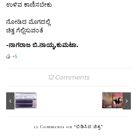
ಉಳಿವ ಕಾಣಿಸಬೇಕು
ನೋಡಿದ ಮೊಗದಲ್ಲಿ
ಚಿತ್ತ ಗೆಲ್ಲಿಸುವಂತೆ
-ನಾಗರಾಜ ಬಿ.ನಾಯ್ಕ,ಕುಮಟಾ.
+5
12 Comments
12 Comments on “
ಬಿಡಿಸಿದ ಚಿತ್ರ
”