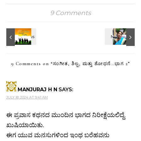
9 Comments
9 Comments on “
ಸಂಗೀತ, ಶಿಲ್ಪ, ಮತ್ತು ಶೋಧನೆ…ಭಾಗ 2
”
MANJURAJ H N
SAYS:
JULY 18, 2024 AT 9:41 AM
ಈ ಪ್ರವಾಸ ಕಥನದ ಮುಂದಿನ ಭಾಗದ ನಿರೀಕ್ಷೆಯಲಿದ್ದೆ.
ಖುಷಿಯಾಯಿತು.
ಈಗ ಯುವ ಮನಸುಗಳಿಂದ ಇಂಥ ಬರೆಹವನು