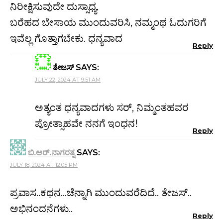
ನಿರೀಕ್ಷಿಸುವುದೇ ದುಸ್ಸಾಧ್ಯ.
ಬರೆಹದ ಬೇಸಾಯ ಮುಂದುವರಿಸಿ, ನಮ್ಮಂಥ ಓದುಗರಿಗೆ
ಇವೆಲ್ಲ ಗೊತ್ತಾಗಬೇಕು. ಧನ್ಯವಾದ
Reply
ತೇಜಸ್
SAYS:
JULY 22, 2024 AT 9:51 AM
ಅತ್ಯಂತ ಧನ್ಯವಾದಗಳು ಸರ್‌, ನಿಮ್ಮಂತಹವರ
ಪ್ರೋತ್ಸಾಹವೇ ನನಗೆ ಇಂಧನ!
Reply
ಬಿ.ಆರ್.ನಾಗರತ್ನ
SAYS:
JULY 18, 2024 AT 12:05 PM
ಪ್ರವಾಸ..ಕಥನ…ಚೆನ್ನಾಗಿ ಮುಂದುವರೆದಿದೆ.. ತೇಜಸ್..
ಅಭಿನಂದನೆಗಳು..
Reply