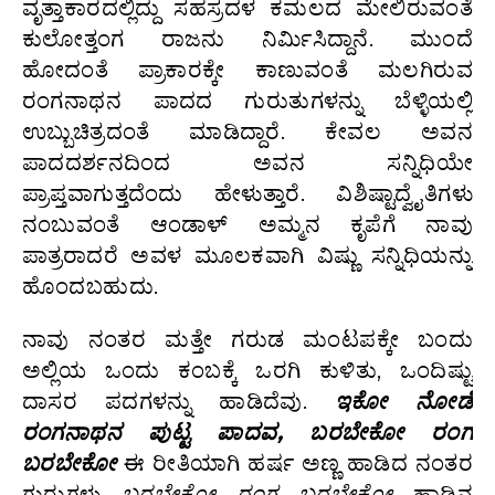
ವೃತ್ತಾಕಾರದಲ್ಲಿದ್ದು ಸಹಸ್ರದಳ ಕಮಲದ ಮೇಲಿರುವಂತೆ
ಕುಲೋತ್ತಂಗ ರಾಜನು ನಿರ್ಮಿಸಿದ್ದಾನೆ. ಮುಂದೆ
ಹೋದಂತೆ ಪ್ರಾಕಾರಕ್ಕೇ ಕಾಣುವಂತೆ ಮಲಗಿರುವ
ರಂಗನಾಥನ ಪಾದದ ಗುರುತುಗಳನ್ನು ಬೆಳ್ಳಿಯಲ್ಲಿ
ಉಬ್ಬುಚಿತ್ರದಂತೆ ಮಾಡಿದ್ದಾರೆ. ಕೇವಲ ಅವನ
ಪಾದದರ್ಶನದಿಂದ ಅವನ ಸನ್ನಿಧಿಯೇ
ಪ್ರಾಪ್ತವಾಗುತ್ತದೆಂದು ಹೇಳುತ್ತಾರೆ. ವಿಶಿಷ್ಟಾದ್ವೈತಿಗಳು
ನಂಬುವಂತೆ ಆಂಡಾಳ್‌ ಅಮ್ಮನ ಕೃಪೆಗೆ ನಾವು
ಪಾತ್ರರಾದರೆ ಅವಳ ಮೂಲಕವಾಗಿ ವಿಷ್ಣು ಸನ್ನಿಧಿಯನ್ನು
ಹೊಂದಬಹುದು.
ನಾವು ನಂತರ ಮತ್ತೇ ಗರುಡ ಮಂಟಪಕ್ಕೇ ಬಂದು
ಅಲ್ಲಿಯ ಒಂದು ಕಂಬಕ್ಕೆ ಒರಗಿ ಕುಳಿತು, ಒಂದಿಷ್ಟು
ದಾಸರ ಪದಗಳನ್ನು ಹಾಡಿದೆವು.
ಇಕೋ ನೋಡೆ
ರಂಗನಾಥನ ಪುಟ್ಟ ಪಾದವ, ಬರಬೇಕೋ ರಂಗ
ಬರಬೇಕೋ
ಈ ರೀತಿಯಾಗಿ ಹರ್ಷ ಅಣ್ಣ ಹಾಡಿದ ನಂತರ
ಗುರುಗಳು
ಬರಬೇಕೋ ರಂಗ ಬರಬೇಕೋ
ಹಾಡಿನ