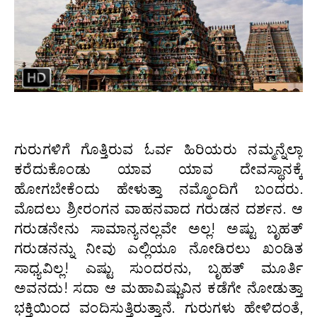
ಗುರುಗಳಿಗೆ ಗೊತ್ತಿರುವ ಓರ್ವ ಹಿರಿಯರು ನಮ್ಮನ್ನೆಲ್ಲಾ
ಕರೆದುಕೊಂಡು ಯಾವ ಯಾವ ದೇವಸ್ಥಾನಕ್ಕೆ
ಹೋಗಬೇಕೆಂದು ಹೇಳುತ್ತಾ ನಮ್ಮೊಂದಿಗೆ ಬಂದರು.
ಮೊದಲು ಶ್ರೀರಂಗನ ವಾಹನವಾದ ಗರುಡನ ದರ್ಶನ. ಆ
ಗರುಡನೇನು ಸಾಮಾನ್ಯನಲ್ಲವೇ ಅಲ್ಲ! ಅಷ್ಟು ಬೃಹತ್‌
ಗರುಡನನ್ನು ನೀವು ಎಲ್ಲಿಯೂ ನೋಡಿರಲು ಖಂಡಿತ
ಸಾಧ್ಯವಿಲ್ಲ! ಎಷ್ಟು ಸುಂದರನು, ಬೃಹತ್‌ ಮೂರ್ತಿ
ಅವನದು! ಸದಾ ಆ ಮಹಾವಿಷ್ಣುವಿನ ಕಡೆಗೇ ನೋಡುತ್ತಾ
ಭಕ್ತಿಯಿಂದ ವಂದಿಸುತ್ತಿರುತ್ತಾನೆ. ಗುರುಗಳು ಹೇಳಿದಂತೆ,