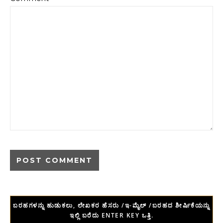
ಬರಹಗಳನ್ನು ಹುಡುಕಲು, ಲೇಖಕರ ಹೆಸರು /ಇ-ಮೈಲ್ /ಬರಹದ ಶೀರ್ಷಿಕೆಯನ್ನು
ಇಲ್ಲಿ ಬರೆದು ENTER KEY ಒತ್ತಿ.