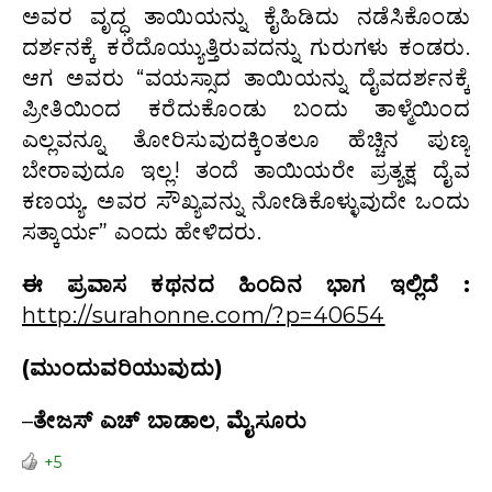
ಅವರ ವೃದ್ಧ ತಾಯಿಯನ್ನು ಕೈಹಿಡಿದು ನಡೆಸಿಕೊಂಡು
ದರ್ಶನಕ್ಕೆ ಕರೆದೊಯ್ಯುತ್ತಿರುವದನ್ನು ಗುರುಗಳು ಕಂಡರು.
ಆಗ ಅವರು “ವಯಸ್ಸಾದ ತಾಯಿಯನ್ನು ದೈವದರ್ಶನಕ್ಕೆ
ಪ್ರೀತಿಯಿಂದ ಕರೆದುಕೊಂಡು ಬಂದು ತಾಳ್ಮೆಯಿಂದ
ಎಲ್ಲವನ್ನೂ ತೋರಿಸುವುದಕ್ಕಿಂತಲೂ ಹೆಚ್ಚಿನ ಪುಣ್ಯ
ಬೇರಾವುದೂ ಇಲ್ಲ! ತಂದೆ ತಾಯಿಯರೇ ಪ್ರತ್ಯಕ್ಷ ದೈವ
ಕಣಯ್ಯ. ಅವರ ಸೌಖ್ಯವನ್ನು ನೋಡಿಕೊಳ್ಳುವುದೇ ಒಂದು
ಸತ್ಕಾರ್ಯ” ಎಂದು ಹೇಳಿದರು.
ಈ ಪ್ರವಾಸ ಕಥನದ ಹಿಂದಿನ ಭಾಗ ಇಲ್ಲಿದೆ :
http://surahonne.com/?p=40654
(ಮುಂದುವರಿಯುವುದು)
–
ತೇಜಸ್‌ ಎಚ್‌ ಬಾಡಾಲ
,
ಮೈಸೂರು
+5