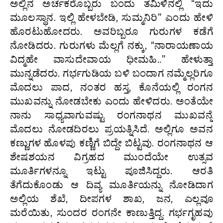
ಅಲ್ಲಿನ ಅರ್ಚಕರೊಬ್ಬರು ಬಂದು ತಮಿಳಿನಲ್ಲಿ “ಇದು
ಮೂಲಸ್ಥಾನ. ಇಲ್ಲಿ ಹೇಳಬೇಡಿ, ಸುಮ್ಮನಿರಿ” ಎಂದು ಹೇಳಿ
ಹೊರಟುಹೋದರು. ಅವರಿಬ್ಬರೂ ಗುರುಗಳ ಕಡೆಗೆ
ನೋಡಿದರು. ಗುರುಗಳು ಮೆಲ್ಲಗೆ ನಕ್ಕು, “ನಾರಾಯಣಾಯ
ವಿದ್ಮಹೇ ವಾಸುದೇವಾಯ ಧೀಮಹಿ..” ಹೇಳುತ್ತಾ
ಮುನ್ನಡೆದರು. ಗರ್ಭಗುಡಿಯ ಬಳಿ ಬಂದಾಗ ನಮ್ಮೆಲ್ಲರಿಗೂ
ಮೊದಲು ಪಾದ, ನಂತರ ಹಸ್ತ, ಕೊನೆಯಲ್ಲಿ ರಂಗನ
ಮುಖವನ್ನು ನೋಡಬೇಕು ಎಂದು ಹೇಳಿದರು. ಅಂತೆಯೇ
ನಾನು ಸಾಧ್ಯವಾಗುವಷ್ಟು ರಂಗನಾಥನ ಮುಖವನ್ನೆ
ಮೊದಲು ನೋಡದಿರಲು ಪ್ರಯತ್ನಿಸಿದೆ. ಅಲ್ಲಿಗೂ ಅವನ
ಕಣ್ಣುಗಳ ಹೊಳಪು ಕಣ್ಣಿಗೆ ಬಿದ್ದೇ ಬಿಟ್ಟವು. ರಂಗನಾಥನ ಆ
ಶೇಷಶಯನ ವಿಗ್ರಹದ ಮುಂದೆಯೇ ಉತ್ಸವ
ಮೂರ್ತಿಗಳನ್ನೂ ಇಟ್ಟು ಪೂಜಿಸಿದ್ದರು. ಆರತಿ
ತೆಗೆದುಕೊಂಡು ಆ ದಿವ್ಯ ಮೂರ್ತಿಯನ್ನು ನೋಡಿದಾಗ
ಅಲ್ಲಿಯ ಶೆಖೆ, ದೀಪಗಳ ಶಾಖ, ಜನ, ಎಲ್ಲವೂ
ಮರೆಯಿತು, ಸುಂದರ ರಂಗನೇ ಕಾಣುತ್ತಿದ್ದ. ಗರ್ಭಗೃಹವು