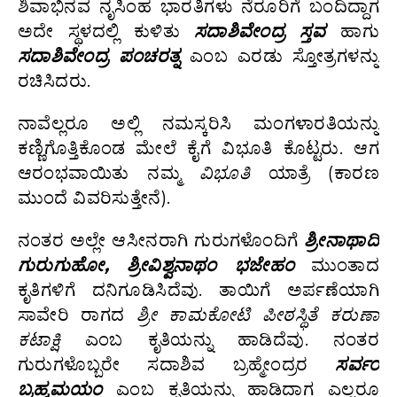
ಶಿವಾಭಿನವ ನೃಸಿಂಹ ಭಾರತಿಗಳು ನೆರೂರಿಗೆ ಬಂದಿದ್ದಾಗ
ಅದೇ ಸ್ಥಳದಲ್ಲಿ ಕುಳಿತು
ಸದಾಶಿವೇಂದ್ರ ಸ್ತವ
ಹಾಗು
ಸದಾಶಿವೇಂದ್ರ ಪಂಚರತ್ನ
ಎಂಬ ಎರಡು ಸ್ತೋತ್ರಗಳನ್ನು
ರಚಿಸಿದರು.
ನಾವೆಲ್ಲರೂ ಅಲ್ಲಿ ನಮಸ್ಕರಿಸಿ ಮಂಗಳಾರತಿಯನ್ನು
ಕಣ್ಣಿಗೊತ್ತಿಕೊಂಡ ಮೇಲೆ ಕೈಗೆ ವಿಭೂತಿ ಕೊಟ್ಟರು. ಆಗ
ಆರಂಭವಾಯಿತು ನಮ್ಮ
ವಿಭೂತಿ
ಯಾತ್ರೆ (ಕಾರಣ
ಮುಂದೆ ವಿವರಿಸುತ್ತೇನೆ).
ನಂತರ ಅಲ್ಲೇ ಆಸೀನರಾಗಿ ಗುರುಗಳೊಂದಿಗೆ
ಶ್ರೀನಾಥಾದಿ
ಗುರುಗುಹೋ, ಶ್ರೀವಿಶ್ವನಾಥಂ ಭಜೇಹಂ
ಮುಂತಾದ
ಕೃತಿಗಳಿಗೆ ದನಿಗೂಡಿಸಿದೆವು. ತಾಯಿಗೆ ಅರ್ಪಣೆಯಾಗಿ
ಸಾವೇರಿ ರಾಗದ
ಶ್ರೀ ಕಾಮಕೋಟಿ ಪೀಠಸ್ಥಿತೆ ಕರುಣಾ
ಕಟಾಕ್ಷಿ
ಎಂಬ ಕೃತಿಯನ್ನು ಹಾಡಿದೆವು. ನಂತರ
ಗುರುಗಳೊಬ್ಬರೇ ಸದಾಶಿವ ಬ್ರಹ್ಮೇಂದ್ರರ
ಸರ್ವಂ
ಬ್ರಹ್ಮಮಯಂ
ಎಂಬ ಕೃತಿಯನ್ನು ಹಾಡಿದಾಗ ಎಲ್ಲರೂ