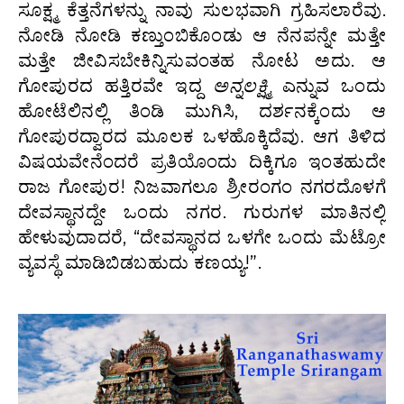
ಸೂಕ್ಷ್ಮ ಕೆತ್ತನೆಗಳನ್ನು ನಾವು ಸುಲಭವಾಗಿ ಗ್ರಹಿಸಲಾರೆವು.
ನೋಡಿ ನೋಡಿ ಕಣ್ತುಂಬಿಕೊಂಡು ಆ ನೆನಪನ್ನೇ ಮತ್ತೇ
ಮತ್ತೇ ಜೀವಿಸಬೇಕಿನ್ನಿಸುವಂತಹ ನೋಟ ಅದು. ಆ
ಗೋಪುರದ ಹತ್ತಿರವೇ ಇದ್ದ
ಅನ್ನಲಕ್ಷ್ಮಿ
ಎನ್ನುವ ಒಂದು
ಹೋಟೆಲಿನಲ್ಲಿ ತಿಂಡಿ ಮುಗಿಸಿ, ದರ್ಶನಕ್ಕೆಂದು ಆ
ಗೋಪುರದ್ವಾರದ ಮೂಲಕ ಒಳಹೊಕ್ಕಿದೆವು. ಆಗ ತಿಳಿದ
ವಿಷಯವೇನೆಂದರೆ ಪ್ರತಿಯೊಂದು ದಿಕ್ಕಿಗೂ ಇಂತಹುದೇ
ರಾಜ ಗೋಪುರ! ನಿಜವಾಗಲೂ ಶ್ರೀರಂಗಂ ನಗರದೊಳಗೆ
ದೇವಸ್ಥಾನದ್ದೇ ಒಂದು ನಗರ. ಗುರುಗಳ ಮಾತಿನಲ್ಲಿ
ಹೇಳುವುದಾದರೆ, “ದೇವಸ್ಥಾನದ ಒಳಗೇ ಒಂದು ಮೆಟ್ರೋ
ವ್ಯವಸ್ಥೆ ಮಾಡಿಬಿಡಬಹುದು ಕಣಯ್ಯ!”.