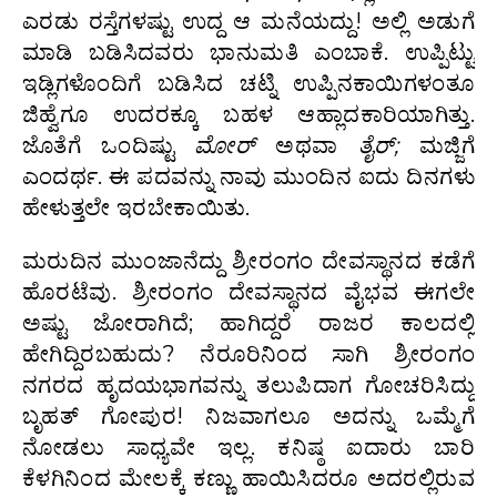
ಎರಡು ರಸ್ತೆಗಳಷ್ಟು ಉದ್ದ ಆ ಮನೆಯದ್ದು! ಅಲ್ಲಿ ಅಡುಗೆ
ಮಾಡಿ ಬಡಿಸಿದವರು ಭಾನುಮತಿ ಎಂಬಾಕೆ. ಉಪ್ಪಿಟ್ಟು
ಇಡ್ಲಿಗಳೊಂದಿಗೆ ಬಡಿಸಿದ ಚಟ್ನಿ ಉಪ್ಪಿನಕಾಯಿಗಳಂತೂ
ಜಿಹ್ವೆಗೂ ಉದರಕ್ಕೂ ಬಹಳ ಆಹ್ಲಾದಕಾರಿಯಾಗಿತ್ತು.
ಜೊತೆಗೆ ಒಂದಿಷ್ಟು
ಮೋರ್‌
ಅಥವಾ
ತೈರ್‌;
ಮಜ್ಜಿಗೆ
ಎಂದರ್ಥ. ಈ ಪದವನ್ನು ನಾವು ಮುಂದಿನ ಐದು ದಿನಗಳು
ಹೇಳುತ್ತಲೇ ಇರಬೇಕಾಯಿತು.
ಮರುದಿನ ಮುಂಜಾನೆದ್ದು ಶ್ರೀರಂಗಂ ದೇವಸ್ಥಾನದ ಕಡೆಗೆ
ಹೊರಟೆವು. ಶ್ರೀರಂಗಂ ದೇವಸ್ಥಾನದ ವೈಭವ ಈಗಲೇ
ಅಷ್ಟು ಜೋರಾಗಿದೆ; ಹಾಗಿದ್ದರೆ ರಾಜರ ಕಾಲದಲ್ಲಿ
ಹೇಗಿದ್ದಿರಬಹುದು? ನೆರೂರಿನಿಂದ ಸಾಗಿ ಶ್ರೀರಂಗಂ
ನಗರದ ಹೃದಯಭಾಗವನ್ನು ತಲುಪಿದಾಗ ಗೋಚರಿಸಿದ್ದು
ಬೃಹತ್‌ ಗೋಪುರ! ನಿಜವಾಗಲೂ ಅದನ್ನು ಒಮ್ಮೆಗೆ
ನೋಡಲು ಸಾಧ್ಯವೇ ಇಲ್ಲ. ಕನಿಷ್ಠ ಐದಾರು ಬಾರಿ
ಕೆಳಗಿನಿಂದ ಮೇಲಕ್ಕೆ ಕಣ್ಣು ಹಾಯಿಸಿದರೂ ಅದರಲ್ಲಿರುವ