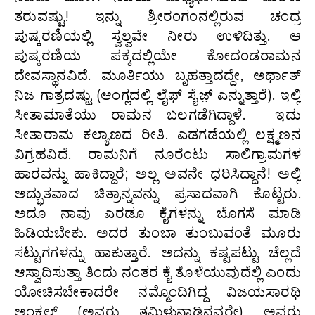
ತರುವಷ್ಟು! ಇನ್ನು ಶ್ರೀರಂಗಂನಲ್ಲಿರುವ ಚಂದ್ರ
ಪುಷ್ಕರಣಿಯಲ್ಲಿ ಸ್ವಲ್ವವೇ ನೀರು ಉಳಿದಿತ್ತು. ಆ
ಪುಷ್ಕರಣಿಯ ಪಕ್ಕದಲ್ಲಿಯೇ ಕೋದಂಡರಾಮನ
ದೇವಸ್ಥಾನವಿದೆ. ಮೂರ್ತಿಯು ಬೃಹತ್ತಾದದ್ದೇ, ಅರ್ಥಾತ್
ನಿಜ ಗಾತ್ರದಷ್ಟು (ಆಂಗ್ಲದಲ್ಲಿ ಲೈಫ್‌ ಸೈಜ಼್ ಎನ್ನುತ್ತಾರೆ). ಇಲ್ಲಿ
ಸೀತಾಮಾತೆಯು ರಾಮನ ಬಲಗಡೆಗಿದ್ದಾಳೆ. ಇದು
ಸೀತಾರಾಮ ಕಲ್ಯಾಣದ ರೀತಿ. ಎಡಗಡೆಯಲ್ಲಿ ಲಕ್ಷ್ಮಣನ
ವಿಗ್ರಹವಿದೆ. ರಾಮನಿಗೆ ನೂರೆಂಟು ಸಾಲಿಗ್ರಾಮಗಳ
ಹಾರವನ್ನು ಹಾಕಿದ್ದಾರೆ; ಅಲ್ಲ ಅವನೇ ಧರಿಸಿದ್ದಾನೆ! ಅಲ್ಲಿ
ಅದ್ಭುತವಾದ ಚಿತ್ರಾನ್ನವನ್ನು ಪ್ರಸಾದವಾಗಿ ಕೊಟ್ಟರು.
ಅದೂ ನಾವು ಎರಡೂ ಕೈಗಳನ್ನು ಬೊಗಸೆ ಮಾಡಿ
ಹಿಡಿಯಬೇಕು. ಅದರ ತುಂಬಾ ತುಂಬುವಂತೆ ಮೂರು
ಸಟ್ಟುಗಗಳನ್ನು ಹಾಕುತ್ತಾರೆ. ಅದನ್ನು ಕಷ್ಟಪಟ್ಟು ಚೆಲ್ಲದೆ
ಆಸ್ವಾದಿಸುತ್ತಾ ತಿಂದು ನಂತರ ಕೈ ತೊಳೆಯುವುದೆಲ್ಲಿ ಎಂದು
ಯೋಚಿಸಬೇಕಾದರೇ ನಮ್ಮೊಂದಿಗಿದ್ದ ವಿಜಯಸಾರಥಿ
ಅಂಕಲ್‌ (ಅವರು ತಮಿಳುನಾಡಿನವರೇ) ಅವರು