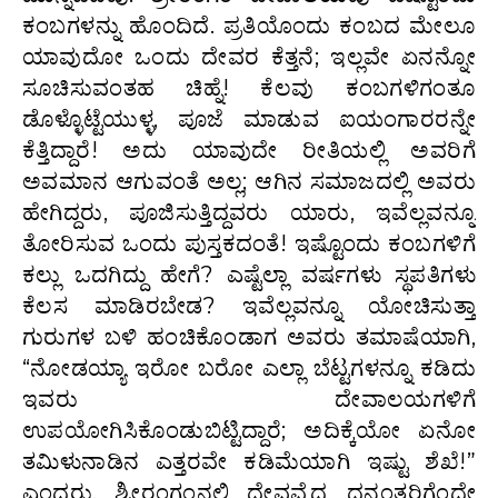
ಕಂಬಗಳನ್ನು ಹೊಂದಿದೆ. ಪ್ರತಿಯೊಂದು ಕಂಬದ ಮೇಲೂ
ಯಾವುದೋ ಒಂದು ದೇವರ ಕೆತ್ತನೆ; ಇಲ್ಲವೇ ಏನನ್ನೋ
ಸೂಚಿಸುವಂತಹ ಚಿಹ್ನೆ! ಕೆಲವು ಕಂಬಗಳಿಗಂತೂ
ಡೊಳ್ಳೊಟ್ಟೆಯುಳ್ಳ, ಪೂಜೆ ಮಾಡುವ ಐಯಂಗಾರರನ್ನೇ
ಕೆತ್ತಿದ್ದಾರೆ! ಅದು ಯಾವುದೇ ರೀತಿಯಲ್ಲಿ ಅವರಿಗೆ
ಅವಮಾನ ಆಗುವಂತೆ ಅಲ್ಲ; ಆಗಿನ ಸಮಾಜದಲ್ಲಿ ಅವರು
ಹೇಗಿದ್ದರು, ಪೂಜಿಸುತ್ತಿದ್ದವರು ಯಾರು, ಇವೆಲ್ಲವನ್ನೂ
ತೋರಿಸುವ ಒಂದು ಪುಸ್ತಕದಂತೆ! ಇಷ್ಟೊಂದು ಕಂಬಗಳಿಗೆ
ಕಲ್ಲು ಒದಗಿದ್ದು ಹೇಗೆ? ಎಷ್ಟೆಲ್ಲಾ ವರ್ಷಗಳು ಸ್ಥಪತಿಗಳು
ಕೆಲಸ ಮಾಡಿರಬೇಡ? ಇವೆಲ್ಲವನ್ನೂ ಯೋಚಿಸುತ್ತಾ
ಗುರುಗಳ ಬಳಿ ಹಂಚಿಕೊಂಡಾಗ ಅವರು ತಮಾಷೆಯಾಗಿ,
“ನೋಡಯ್ಯಾ ಇರೋ ಬರೋ ಎಲ್ಲಾ ಬೆಟ್ಟಗಳನ್ನೂ ಕಡಿದು
ಇವರು ದೇವಾಲಯಗಳಿಗೆ
ಉಪಯೋಗಿಸಿಕೊಂಡುಬಿಟ್ಟಿದ್ದಾರೆ; ಅದಿಕ್ಕೆಯೋ ಏನೋ
ತಮಿಳುನಾಡಿನ ಎತ್ತರವೇ ಕಡಿಮೆಯಾಗಿ ಇಷ್ಟು ಶೆಖೆ!”
ಎಂದರು. ಶ್ರೀರಂಗಂನಲ್ಲಿ ದೇವವೈದ್ಯ ಧನ್ವಂತರಿಗೆಂದೇ