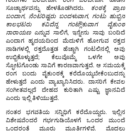
ಸೂಚ್ಯಾರ್ಥವನ್ನು ಹೇಳತೊಡಗಿದರು.
ಕಂಠಕ್ಕೆ ಪ್ರಾಣ
ಬಂದಾಗ, ನೆಂಟರಿಷ್ಟರು ಬಂದಳುವಾಗ, ಗಂಟು ಹುಬ್ಬಿನ
ಕಾಲಭಟರು ಕವಿದೆನ್ನ ಗಂಟ್ಲೌಕುವಾಗ ವೈಕುಂಠ
ನಾರಾಯಣ
ಎನ್ನುವ ಸಾಲಿಗೆ, ಇನ್ನೇನು ಸಾವು ಬಂದಿದೆ
ಎಂದಾಗ ಹೃದಯದಿಂದ ಮೆದುಳಿಗೆ ಹೋಗುವ ರಕ್ತದ
ನಾಡಿಗಳಲ್ಲಿ ರಕ್ತದೊತ್ತಡ ಹೆಚ್ಚಾಗಿ ಗಂಟಲಿನಲ್ಲಿ ಅವು
ಉಬ್ಬಿಕೊಳ್ಳುತ್ತದೆ; ಕೆಲುವೊಮ್ಮೆ ಒಳಗೇ ಅವು
ಸ್ಫೋಟಗೊಂಡು ಸಾವಿಗೆ ಕಾರಣವಾಗುತ್ತದೆ. ಆ ಸಮಯಕ್ಕೆ
ರಂಗ ಬಂದು ವೈಕುಂಠಕ್ಕೆ ಕರೆದೊಯ್ಯಬೇಕೆಂಬುದನ್ನು
ಹೇಳುತ್ತದೆ ಎಂದು ವ್ಯಾಖ್ಯಾನಿಸಿದರು. ದಾಸರಿಗೆ ಕೇವಲ
ಸಂಗೀತವಲ್ಲದೆ ದೇಹದ ಕುರಿತಾಗಿ ಎಷ್ಟು ಜ್ಞಾನವಿದೆ
ಎಂದು ಇಲ್ಲಿ ತಿಳಿಯುತ್ತದೆ.
ನಂತರ ಭಗವತಿಯ ಸನ್ನಿಧಿಗೆ ಕರೆದೊಯ್ದರು. ಇಲ್ಲಿನ
ವಿಶೇಷವೆಂದರೆ ಗರ್ಭಗುಡಿಯೊಳಗೆ ಒಂದರ ಮುಂದೆ
ಒಂದರಂತೆ ಮೂರು ಮೂರ್ತಿಗಳಿವೆ. ಮೊದಲು