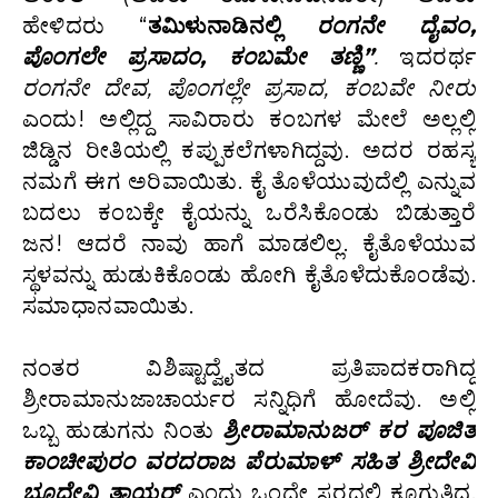
ಹೇಳಿದರು “
ತಮಿಳುನಾಡಿನಲ್ಲಿ
ರಂಗನೇ ದೈವಂ,
ಪೊಂಗಲೇ ಪ್ರಸಾದಂ, ಕಂಬಮೇ ತಣ್ಣಿ”
.
ಇದರರ್ಥ
ರಂಗನೇ ದೇವ, ಪೊಂಗಲ್ಲೇ ಪ್ರಸಾದ, ಕಂಬವೇ ನೀರು
ಎಂದು! ಅಲ್ಲಿದ್ದ ಸಾವಿರಾರು ಕಂಬಗಳ ಮೇಲೆ ಅಲ್ಲಲ್ಲಿ
ಜಿಡ್ಡಿನ ರೀತಿಯಲ್ಲಿ ಕಪ್ಪುಕಲೆಗಳಾಗಿದ್ದವು. ಅದರ ರಹಸ್ಯ
ನಮಗೆ ಈಗ ಅರಿವಾಯಿತು. ಕೈ ತೊಳೆಯುವುದೆಲ್ಲಿ ಎನ್ನುವ
ಬದಲು ಕಂಬಕ್ಕೇ ಕೈಯನ್ನು ಒರೆಸಿಕೊಂಡು ಬಿಡುತ್ತಾರೆ
ಜನ! ಆದರೆ ನಾವು ಹಾಗೆ ಮಾಡಲಿಲ್ಲ. ಕೈತೊಳೆಯುವ
ಸ್ಥಳವನ್ನು ಹುಡುಕಿಕೊಂಡು ಹೋಗಿ ಕೈತೊಳೆದುಕೊಂಡೆವು.
ಸಮಾಧಾನವಾಯಿತು.
ನಂತರ ವಿಶಿಷ್ಟಾದ್ವೈತದ ಪ್ರತಿಪಾದಕರಾಗಿದ್ದ
ಶ್ರೀರಾಮಾನುಜಾಚಾರ್ಯರ ಸನ್ನಿಧಿಗೆ ಹೋದೆವು. ಅಲ್ಲಿ
ಒಬ್ಬ ಹುಡುಗನು ನಿಂತು
ಶ್ರೀರಾಮಾನುಜರ್‌ ಕರ ಪೂಜಿತ
ಕಾಂಚೀಪುರಂ ವರದರಾಜ ಪೆರುಮಾಳ್‌ ಸಹಿತ ಶ್ರೀದೇವಿ
ಭೂದೇವಿ ತಾಯರ್‌
ಎಂದು ಒಂದೇ ಸ್ವರದಲ್ಲಿ ಕೂಗುತ್ತಿದ್ದ.