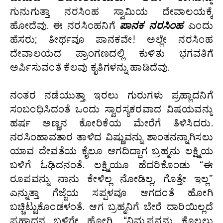
ಗುನುಗುತ್ತಾ ನರಸಿಂಹ ಸ್ವಾಮಿಯ ದೇವಾಲಯಕ್ಕೆ
ಹೋದೆವು. ಈ ನರಸಿಂಹನಿಗೆ
ಪಾನಕ ನರಸಿಂಹ
ಎಂದು
ಹೆಸರು; ತೀರ್ಥವೂ ಪಾನಕವೇ! ಅಲ್ಲೇ ನರಸಿಂಹ
ದೇವಾಲಯದ ಪ್ರಾಂಗಣದಲ್ಲಿ ಕುಳಿತು ಭಗವತಿಗೆ
ಅರ್ಪಿಸುವಂತೆ ಕೆಲವು ಕೃತಿಗಳನ್ನು ಹಾಡಿದೆವು.
ನಂತರ ನಡೆಯುತ್ತಾ ಇರಲು ಗುರುಗಳು ಪ್ರಹ್ಲಾದನಿಗೆ
ಸಂಬಂಧಿಸಿದಂತೆ ಒಂದು ಸ್ವಾರಸ್ಯಕರವಾದ ವಿಷಯವನ್ನು
ಹರ್ಷ ಅಣ್ಣನ ಕೋರಿಕೆಯ ಮೇರೆಗೆ ತಿಳಿಸಿದರು.
ನರಸಿಂಹಾವತಾರ ತಾಳಿದ ವಿಷ್ಣುವನ್ನು ಶಾಂತನನ್ನಾಗಿಸಲು
ಯಾವ ದೇವತೆಯ ಕೈಲೂ ಆಗದಿದ್ದಾಗ ಬ್ರಹ್ಮನು ಲಕ್ಷ್ಮಿಯ
ಬಳಿಗೆ ಓಢಿದನಂತೆ. ಲಕ್ಷ್ಮಿಯೂ ಹೆದರಿಕೊಂಡು “ಈ
ರೂಪವನ್ನು ನಾನು ಕೇಳಿಲ್ಲ ನೋಡಿಲ್ಲ, ಗೊತ್ತೇ ಇಲ್ಲ”
ಎನ್ನುತ್ತಾ ಗೆಜ್ಜೆಯ ಸಪ್ಪಳವೂ ಆಗದಂತೆ ಹೋಗಿ
ಬಚ್ಚಿಟ್ಟುಕೊಂಡಳಂತೆ. ಆಗ ಬ್ರಹ್ಮನಿಗೆ ಬೇರೆ ದಾರಿಯಿಲ್ಲದೆ
ಪ್ರಹ್ಲಾದನ ಬಳಿಗೇ ಹೋಗಿ, “ನಿಮ್ಮಪ್ಪನನ್ನು ಕೊಲ್ಲಲು