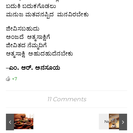
ಬದುಕಿ ಬದುಕಗೊಡಲು
ಮನುಜ ಮತವನಪ್ಪಿದ ಮನವಿರಬೇಕು
ಜೀವಿಸಬಹುದು
ಅಂಜದೆ ಆತ್ಮಸಾಕ್ಷಿಗೆ
ಜೀವಿತದ ನೆಮ್ಮದಿಗೆ
ಆತ್ಮಸಾಕ್ಷಿ ಅಹುದಹುದೆನಬೇಕು
–
ಎಂ. ಆರ್. ಅನಸೂಯ
+7
11 Comments