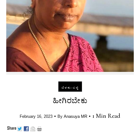
ಬೆಳಕು-ಬಳ್ಳಿ
ಹೀಗಿರಬೇಕು
•
•
1 Min Read
February 16, 2023
By
Anasuya MR