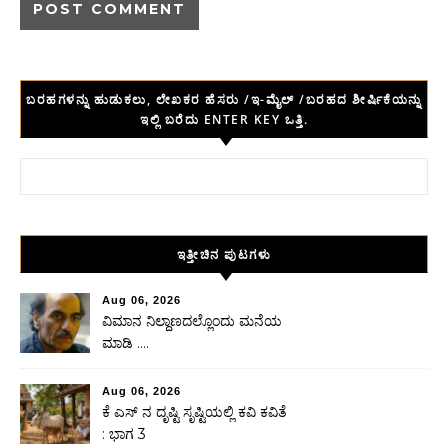
ಬರಹಗಳನ್ನು ಹುಡುಕಲು, ಲೇಖಕರ ಹೆಸರು /ಇ-ಮೈಲ್ /ಬರಹದ ಶೀರ್ಷಿಕೆಯನ್ನು
ಇಲ್ಲಿ ಬರೆದು ENTER KEY ಒತ್ತಿ.
Search for:
ಇತ್ತೀಚಿನ ಪುಟಗಳು
Aug 06, 2026
ವಿಮಾನ ನಿಲ್ದಾಣದಲ್ಲೊಂದು ಮನೆಯ
ಮಾಡಿ ….
Aug 06, 2026
ಕೆ ಎಸ್ ನ ದೃಷ್ಟಿ ಸೃಷ್ಟಿಯಲ್ಲಿ ಕವಿ ಕವಿತೆ
: ಭಾಗ 3