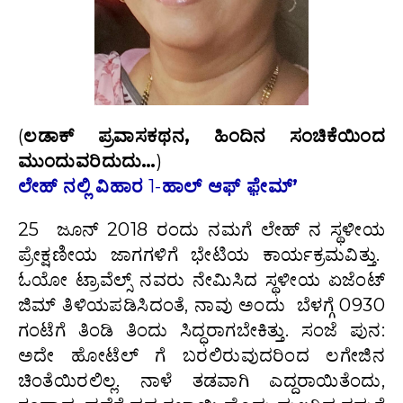
(
ಲಡಾಕ್ ಪ್ರವಾಸಕಥನ, ಹಿಂದಿನ ಸಂಚಿಕೆಯಿಂದ
ಮುಂದುವರಿದುದು…
)
ಲೇಹ್ ನಲ್ಲಿ ವಿಹಾರ
1-
ಹಾಲ್ ಆಫ್ ಫ಼ೇಮ್’
25 ಜೂನ್ 2018 ರಂದು ನಮಗೆ ಲೇಹ್ ನ ಸ್ಥಳೀಯ
ಪ್ರೇಕ್ಷಣೀಯ ಜಾಗಗಳಿಗೆ ಭೇಟಿಯ ಕಾರ್ಯಕ್ರಮವಿತ್ತು.
ಓಯೋ ಟ್ರಾವೆಲ್ಸ್ ನವರು ನೇಮಿಸಿದ ಸ್ಥಳೀಯ ಏಜೆಂಟ್
ಜಿಮ್ ತಿಳಿಯಪಡಿಸಿದಂತೆ, ನಾವು ಅಂದು ಬೆಳಗ್ಗೆ 0930
ಗಂಟೆಗೆ ತಿಂಡಿ ತಿಂದು ಸಿದ್ಧರಾಗಬೇಕಿತ್ತು. ಸಂಜೆ ಪುನ:
ಅದೇ ಹೋಟೆಲ್ ಗೆ ಬರಲಿರುವುದರಿಂದ ಲಗೇಜಿನ
ಚಿಂತೆಯಿರಲಿಲ್ಲ. ನಾಳೆ ತಡವಾಗಿ ಎದ್ದರಾಯಿತೆಂದು,