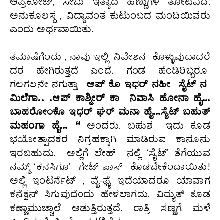
ಆಪ್ರಿಕೋಟ್, ಸೇಬು ಇತ್ಯಾದಿ ಹಣ್ಣುಗಳ ತೋಟವಿದೆ.
ಅನುಕೂಲಸ್ಥ , ವಿದ್ಯಾವಂತ ಕುಟುಂಬದ ಮಂದಿಯಿವರು
ಎಂದು ಅರ್ಥವಾಯಿತು.
ತಮಾಷೆಗೆಂದು , ನಾವು ಇಲ್ಲಿ ನಿವೇಶನ ಕೊಳ್ಳುವುದಾದರೆ
ದರ ಹೇಗಿರುತ್ತದೆ ಎಂದೆ. ಗಂಡ ಹೆಂಡಿರಿಬ್ಬರೂ
ಗಲಗಲನೇ ನಗುತ್ತಾ ‘
ಆಪ್ ಕೊ ಇಧರ್ ನಹೀ ಸೈಟ್ ನ
ಮಿಲೆಗಾ.. .ಆಪ್ ಕಾಶ್ಮೀರ್ ಕಾ ನಿವಾಸಿ ಹೋನಾ ಹೈ…
ಬಾಹರೋಂಕೊ ಇಧರ್ ಘರ್ ಮನಾ ಹೈ…ಸೈಟ್ ಬಹುತ್
ಮಹಂಗಾ ಹೈ… “
ಅಂದರು. ಬಹುಶ ಇದು ಕೂಡ
ಭಯೋತ್ಪಾದಕರ ನಿಗ್ರಹಕ್ಕಾಗಿ ಮಾಡಿರುವ ಕಾನೂನು
ಇರಬಹುದು. ಅಲ್ಲಿಗೆ ಲೇಹ್ ನಲ್ಲಿ ‘ಸೈಟ್’ ತೆಗೆಯುವ
ನಮ್ಮ್ ‘ಕನಸಿಗೂ’ ಗೇಟ್ ಪಾಸ್ ಕೊಡಬೇಕೆಂದಾಯಿತು!
ಅಲ್ಲಿ ಇಂಟರ್ನೆಟ್ , ವೈ-ಫ಼ೈ ಇದೆಯಾದರೂ ಯಾವಾಗ
ಕನೆಕ್ಷನ್ ಸಿಗುವುದೆಂದು ಹೇಳಲಾಗದು. ವಿದ್ಯುತ್ ಕೂಡ
ಕಣ್ಣಾಮುಚ್ಚಾಲೆ ಆಡುತ್ತಿರುತ್ತದೆ. ರಾತ್ರಿ ಸಣ್ಣಗೆ ಮಳೆ