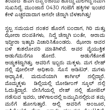
ತಂಪಾದ ಹವೆಗೆ ದಪ್ಪ ರಜಾಯಿ ಹೊದ್ದು ಮಲಗಿದ್ದ ನಮಗೆ
ಸುಖನಿದ್ದೆ. ಮುಂಜಾನೆ 0430 ಗಂಟೆಗೆ ಹಕ್ಕಿಗಳ ಇಂಚರ
ಕೇಳಿ ಎಚ್ಚರವಾದಾಗ ಆಗಲೇ ಚೆನ್ನಾಗಿ ಬೆಳಕಾಗಿತ್ತು!
ಸ್ವಲ್ಪ ಸಮಯದ ನಂತರ ಹೊರಗೆ ಬಂದಾಗ, ಗಿರಿ ಮತ್ತು
ಝೋರಾ ದಂಪತಿಗಳು, ನಿದ್ದೆ ಚೆನ್ನಾಗಿ ಬಂತೇ, ಆರಾಮ
ಇದ್ದೀರಾ ಇತ್ಯಾದಿ ವಿಚಾರಿಸಿಕೊಂಡರು. ಝೋರಾ ಅವರ
ಬಳಿ ಕುಶಲೋಪರಿ ಮಾತಿಗಿಳಿದೆ. ಅವರ ವೈಯುಕ್ತಿಕ
ಅಡುಗೆಮನೆಗೂ ಹೋದೆ. ಅಡುಗೆಕೋಣೆ
ಅಚ್ಚುಕಟ್ಟಾಗಿತ್ತು. ಅವರಿಗೆ ಇಬ್ಬರು ಮಕ್ಕಳು. ಮಗ ಲೇಹ್
ನಲ್ಲಿ ಪೋಲೀಸ್ ಅಧಿಕಾರಿ. ಸೊಸೆ ಅಡಿಟರ್. ಮಗಳು
ಅಧ್ಯಾಪಿಕೆ, ಮದುವೆಯಾಗಿ ಕಾರ್ಗಿಲ್ ನಲ್ಲಿದ್ದಾರೆ.
ಮೊಮ್ಮಕ್ಕಳು ಡಿಲ್ಲಿಯಲ್ಲಿ ಬೋರ್ಡಿಂಗ್ ಸ್ಕೂಲ್ ನಲ್ಲಿ
ಓದುತ್ತಿದ್ದಾರೆ. ಬೇಸಿಗೆಯಲ್ಲಿ ಲೇಹ್ ನಲ್ಲಿ ಹೋಟೆಲ್
ನಡೆಸುವ ಇವರು, ಚಳಿಗಾಲದಲ್ಲಿ ಜಮ್ಮುವಿನಲ್ಲಿರುವ ತಮ್ಮ
ಮನೆಗೆ ಹೋಗುತ್ತಾರೆ. ಅಲ್ಲಿ ಅವರಿಗೆ ಅಂಜೂರ,