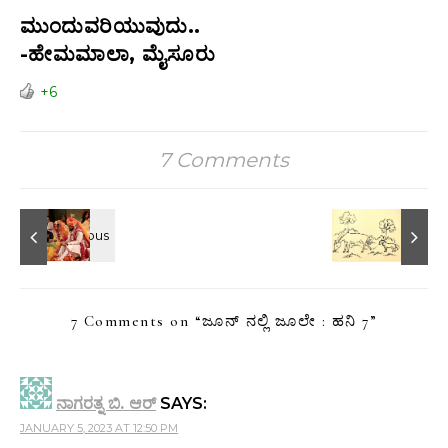
ಮುಂದುವರಿಯುವುದು..
-ಹೇಮಮಾಲಾ, ಮೈಸೂರು
+6
7 Comments
7 Comments on “
ಜೂನ್ ನಲ್ಲಿ ಜೂಲೇ : ಹನಿ 7
”
ನಾಗರತ್ನ ಬಿ. ಆರ್
SAYS:
JANUARY 5, 2023 AT 12:50 PM