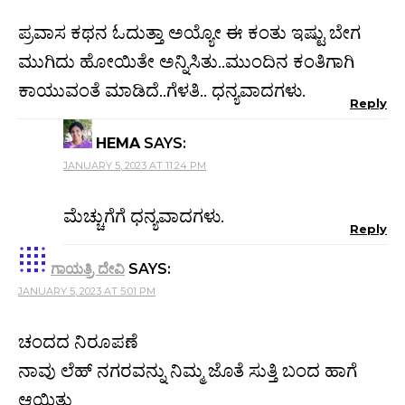
ಪ್ರವಾಸ ಕಥನ ಓದುತ್ತಾ ಅಯ್ಯೋ ಈ ಕಂತು ಇಷ್ಟು ಬೇಗ
ಮುಗಿದು ಹೋಯಿತೇ ಅನ್ನಿಸಿತು..ಮುಂದಿನ ಕಂತಿಗಾಗಿ
ಕಾಯುವಂತೆ ಮಾಡಿದೆ..ಗೆಳತಿ.. ಧನ್ಯವಾದಗಳು.
Reply
HEMA
SAYS:
JANUARY 5, 2023 AT 11:24 PM
ಮೆಚ್ಚುಗೆಗೆ ಧನ್ಯವಾದಗಳು.
Reply
ಗಾಯತ್ರಿ ದೇವಿ
SAYS:
JANUARY 5, 2023 AT 5:01 PM
ಚಂದದ ನಿರೂಪಣೆ
ನಾವು ಲೆಹ್ ನಗರವನ್ನು ನಿಮ್ಮ ಜೊತೆ ಸುತ್ತಿ ಬಂದ ಹಾಗೆ
ಆಯಿತು