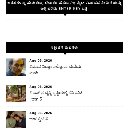
ಬರಹಗಳನ್ನು ಹುಡುಕಲು, ಲೇಖಕರ ಹೆಸರು /ಇ-ಮೈಲ್ /ಬರಹದ ಶೀರ್ಷಿಕೆಯನ್ನು
ಇಲ್ಲಿ ಬರೆದು ENTER KEY ಒತ್ತಿ.
Search for:
ಇತ್ತೀಚಿನ ಪುಟಗಳು
Aug 06, 2026
ವಿಮಾನ ನಿಲ್ದಾಣದಲ್ಲೊಂದು ಮನೆಯ
ಮಾಡಿ ….
Aug 06, 2026
ಕೆ ಎಸ್ ನ ದೃಷ್ಟಿ ಸೃಷ್ಟಿಯಲ್ಲಿ ಕವಿ ಕವಿತೆ
: ಭಾಗ 3
Aug 06, 2026
ಬಾಳ ಸ್ನೇಹಿತೆ