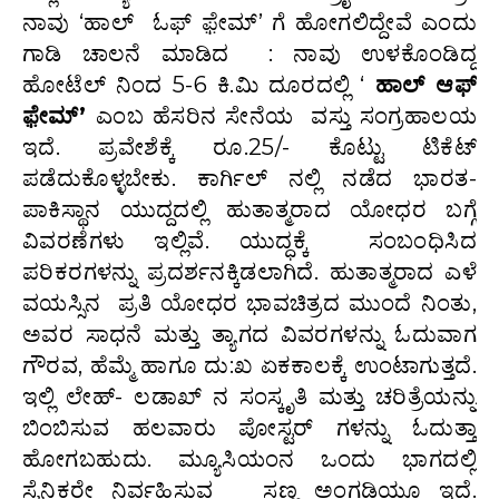
ನಾವು ‘ಹಾಲ್ ಓಫ್ ಫ಼ೇಮ್’ ಗೆ ಹೋಗಲಿದ್ದೇವೆ ಎಂದು
ಗಾಡಿ ಚಾಲನೆ ಮಾಡಿದ : ನಾವು ಉಳಕೊಂಡಿದ್ದ
ಹೋಟೆಲ್ ನಿಂದ 5-6 ಕಿ.ಮಿ ದೂರದಲ್ಲಿ ‘
ಹಾಲ್ ಆಫ್
ಫ಼ೇಮ್’
ಎಂಬ ಹೆಸರಿನ ಸೇನೆಯ ವಸ್ತು ಸಂಗ್ರಹಾಲಯ
ಇದೆ. ಪ್ರವೇಶೆಕ್ಕೆ ರೂ.25/- ಕೊಟ್ಟು ಟಿಕೆಟ್
ಪಡೆದುಕೊಳ್ಳಬೇಕು. ಕಾರ್ಗಿಲ್ ನಲ್ಲಿ ನಡೆದ ಭಾರತ-
ಪಾಕಿಸ್ಥಾನ ಯುದ್ದದಲ್ಲಿ ಹುತಾತ್ಮರಾದ ಯೋಧರ ಬಗ್ಗೆ
ವಿವರಣೆಗಳು ಇಲ್ಲಿವೆ. ಯುದ್ಧಕ್ಕೆ ಸಂಬಂಧಿಸಿದ
ಪರಿಕರಗಳನ್ನು ಪ್ರದರ್ಶನಕ್ಕಿಡಲಾಗಿದೆ. ಹುತಾತ್ಮರಾದ ಎಳೆ
ವಯಸ್ಸಿನ ಪ್ರತಿ ಯೋಧರ ಭಾವಚಿತ್ರದ ಮುಂದೆ ನಿಂತು,
ಅವರ ಸಾಧನೆ ಮತ್ತು ತ್ಯಾಗದ ವಿವರಗಳನ್ನು ಓದುವಾಗ
ಗೌರವ, ಹೆಮ್ಮೆ ಹಾಗೂ ದು:ಖ ಏಕಕಾಲಕ್ಕೆ ಉಂಟಾಗುತ್ತದೆ.
ಇಲ್ಲಿ ಲೇಹ್- ಲಡಾಖ್ ನ ಸಂಸ್ಕೃತಿ ಮತ್ತು ಚರಿತ್ರೆಯನ್ನು
ಬಿಂಬಿಸುವ ಹಲವಾರು ಪೋಸ್ಟರ್ ಗಳನ್ನು ಓದುತ್ತಾ
ಹೋಗಬಹುದು. ಮ್ಯೂಸಿಯಂನ ಒಂದು ಭಾಗದಲ್ಲಿ
ಸೈನಿಕರೇ ನಿರ್ವಹಿಸುವ ಸಣ್ಣ ಅಂಗಡಿಯೂ ಇದೆ.