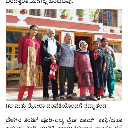
ಬಂದಿತ್ತಂತೆ…ಹೀಗೆಲ್ಲ ಹರಟಿದೆವು.
ಗಿರಿ ಮತ್ತು ಝೋರಾ ದಂಪತಿಯೊಂದಿಗೆ ನಮ್ಮ ತಂಡ
ಬೆಳಗಿನ ತಿಂಡಿಗೆ ಪೂರಿ-ಪಲ್ಯ, ಬ್ರೆಡ್ ಜಾಮ್ ಕಾಫಿ/ಚಹಾ
ಇದ್ದುವು. ತಿಂಡಿ ಮುಗಿಸಿ ಕಾಯುತ್ತಿರುವಾಗ ಈವತ್ತೂ ರಸ್ತೆ