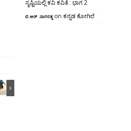
ಸೃಷ್ಟಿಯಲ್ಲಿ ಕವಿ ಕವಿತೆ : ಭಾಗ 2
on
ಕನ್ನಡ ಕೋಗಿಲೆ
ಬಿ.ಆರ್. ನಾಗರತ್ನ