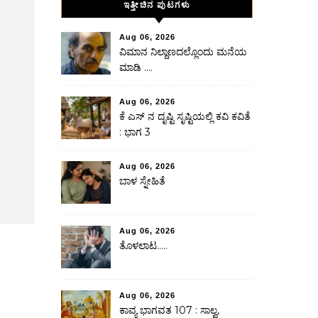
ಇತ್ತೀಚಿನ ಪುಟಗಳು
Aug 06, 2026
ವಿಮಾನ ನಿಲ್ದಾಣದಲ್ಲೊಂದು ಮನೆಯ
ಮಾಡಿ ….
Aug 06, 2026
ಕೆ ಎಸ್ ನ ದೃಷ್ಟಿ ಸೃಷ್ಟಿಯಲ್ಲಿ ಕವಿ ಕವಿತೆ
: ಭಾಗ 3
Aug 06, 2026
ಬಾಳ ಸ್ನೇಹಿತೆ
Aug 06, 2026
ತೊಳಲಾಟ…..
Aug 06, 2026
ಕಾವ್ಯ ಭಾಗವತ 107 : ಸಾಲ್ವ,