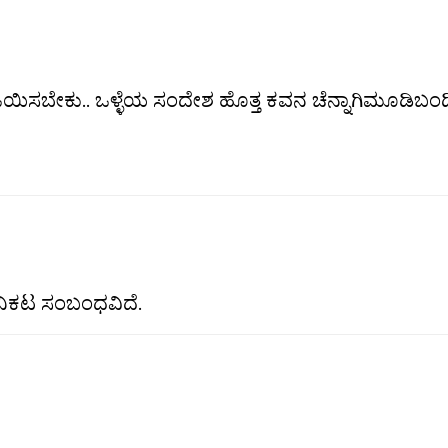
ಿಸಬೇಕು.. ಒಳ್ಳೆಯ ಸಂದೇಶ ಹೊತ್ತ ಕವನ ಚೆನ್ನಾಗಿಮೂಡಿಬಂದ
ನಿಕಟ ಸಂಬಂಧವಿದೆ.