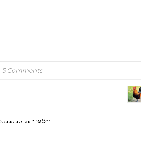
5 Comments
Comments on “
”ಆಟ”
”