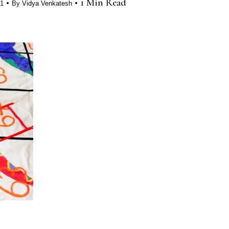
•
•
1 Min Read
21
By
Vidya Venkatesh