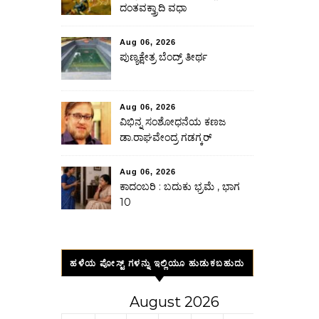
ದಂತವಕ್ತ್ರಾದಿ ವಧಾ
Aug 06, 2026
ಪುಣ್ಯಕ್ಷೇತ್ರ ಬೆಂದ್ರ್ ತೀರ್ಥ
Aug 06, 2026
ವಿಭಿನ್ನ ಸಂಶೋಧನೆಯ ಕಣಜ
ಡಾ.ರಾಘವೇಂದ್ರ ಗಡಗ್ಕರ್
Aug 06, 2026
ಕಾದಂಬರಿ : ಬದುಕು ಭ್ರಮೆ , ಭಾಗ
10
ಹಳೆಯ ಪೋಸ್ಟ್ ಗಳನ್ನು ಇಲ್ಲಿಯೂ ಹುಡುಕಬಹುದು
August 2026