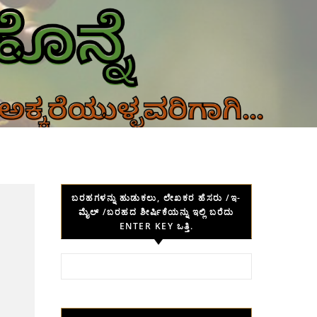
ಬರಹಗಳನ್ನು ಹುಡುಕಲು, ಲೇಖಕರ ಹೆಸರು /ಇ-
ಮೈಲ್ /ಬರಹದ ಶೀರ್ಷಿಕೆಯನ್ನು ಇಲ್ಲಿ ಬರೆದು
ENTER KEY ಒತ್ತಿ.
Search for: