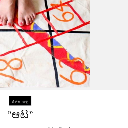
ಬೆಳಕು-ಬಳ್ಳಿ
”ಆಟ”