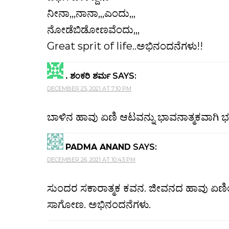
ನೀನಾ,,,ನಾನಾ,,,ಎಂದು,,,
ನೋಡೆಬಿಡೋಣವೆಂದು,,,
Great sprit of life..ಅಭಿನಂದನೆಗಳು!!
. ಶಂಕರಿ ಶರ್ಮ
SAYS:
DECEMBER 25, 2021 AT 7:10 PM
ಬಾಳಿನ ಹಾವು ಏಣಿ ಆಟವನ್ನು ಭಾವನಾತ್ಮಕವಾಗಿ ಭ
PADMA ANAND
SAYS:
DECEMBER 26, 2021 AT 10:43 PM
ಸುಂದರ ಸಕಾರಾತ್ಮಕ ಕವನ. ಜೀವನದ ಹಾವು ಏಣಿ
ಸಾಗೋಣ. ಅಭಿನಂದನೆಗಳು.