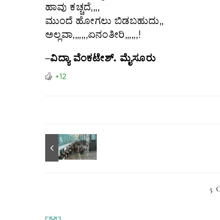
ಹಾವು ಕಚ್ಚದೆ,,,,
ಮುಂದೆ ಹೋಗಲು ಬಿಡಬಹುದು,,
ಅಲ್ಲವಾ,,,,,,,ಏನಂತೀರಿ,,,,,,!
–
ವಿದ್ಯಾ ವೆಂಕಟೇಶ್. ಮೈಸೂರು
+12
5 