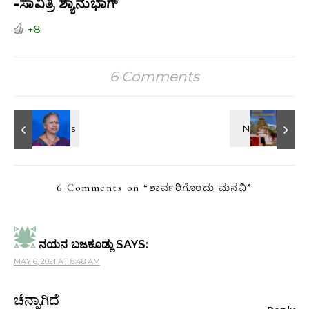
-ಸಾವಿತ್ರಿ ಶ್ಯಾನುಭಾಗ್
+8
6 Comments
6 Comments on “
ಶಾರ್ವರಿಗೊಂದು‌ ಮನವಿ
”
ನಯನ ಬಜಕೂಡ್ಲು
SAYS:
MAY 6, 2021 AT 8:48 AM
ಚೆನ್ನಾಗಿದೆ