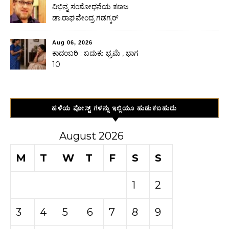
ವಿಭಿನ್ನ ಸಂಶೋಧನೆಯ ಕಣಜ
ಡಾ.ರಾಘವೇಂದ್ರ ಗಡಗ್ಕರ್
Aug 06, 2026
ಕಾದಂಬರಿ : ಬದುಕು ಭ್ರಮೆ , ಭಾಗ
10
ಹಳೆಯ ಪೋಸ್ಟ್ ಗಳನ್ನು ಇಲ್ಲಿಯೂ ಹುಡುಕಬಹುದು
August 2026
M
T
W
T
F
S
S
1
2
3
4
5
6
7
8
9