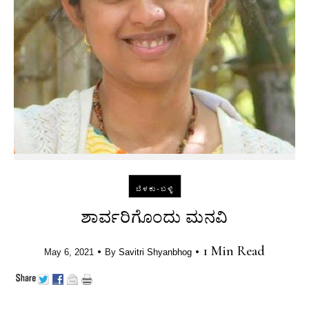
ಬೆಳಕು-ಬಳ್ಳಿ
ಶಾರ್ವರಿಗೊಂದು‌ ಮನವಿ
•
•
1 Min Read
May 6, 2021
By
Savitri Shyanbhog