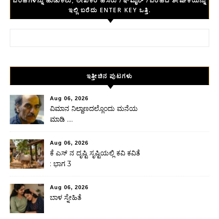
ಬರಹಗಳನ್ನು ಹುಡುಕಲು, ಲೇಖಕರ ಹೆಸರು /ಇ-ಮೈಲ್ /ಬರಹದ ಶೀರ್ಷಿಕೆಯನ್ನು
ಇಲ್ಲಿ ಬರೆದು ENTER KEY ಒತ್ತಿ.
Search for:
ಇತ್ತೀಚಿನ ಪುಟಗಳು
Aug 06, 2026
ವಿಮಾನ ನಿಲ್ದಾಣದಲ್ಲೊಂದು ಮನೆಯ
ಮಾಡಿ ….
Aug 06, 2026
ಕೆ ಎಸ್ ನ ದೃಷ್ಟಿ ಸೃಷ್ಟಿಯಲ್ಲಿ ಕವಿ ಕವಿತೆ
: ಭಾಗ 3
Aug 06, 2026
ಬಾಳ ಸ್ನೇಹಿತೆ