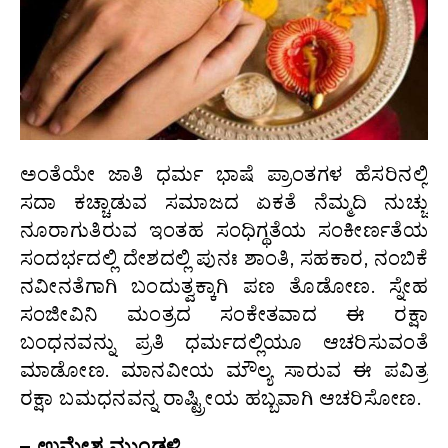
ಅಂತೆಯೇ ಜಾತಿ ಧರ್ಮ ಭಾಷೆ ಪ್ರಾಂತಗಳ ಹೆಸರಿನಲ್ಲಿ
ಸದಾ ಕಚ್ಚಾಡುವ ಸಮಾಜದ ಏಕತೆ ನೆಮ್ಮದಿ ನುಚ್ಚು
ನೂರಾಗುತಿರುವ ಇಂತಹ ಸಂಧಿಗ್ಥತೆಯ ಸಂಕೀರ್ಣತೆಯ
ಸಂದರ್ಭದಲ್ಲಿ ದೇಶದಲ್ಲಿ ಪುನಃ ಶಾಂತಿ, ಸಹಕಾರ, ನಂಬಿಕೆ
ನವೀನತೆಗಾಗಿ ಬಂದುತ್ವಕ್ಕಾಗಿ ಪಣ ತೊಡೋಣ. ಸ್ನೇಹ
ಸಂಜೀವಿನಿ ಮಂತ್ರದ ಸಂಕೇತವಾದ ಈ ರಕ್ಷಾ
ಬಂಧನವನ್ನು ಪ್ರತಿ ಧರ್ಮದಲ್ಲಿಯೂ ಆಚರಿಸುವಂತೆ
ಮಾಡೋಣ. ಮಾನವೀಯ ಮೌಲ್ಯ ಸಾರುವ ಈ ಪವಿತ್ರ
ರಕ್ಷಾ ಬಮಧನವನ್ನ ರಾಷ್ಟ್ರೀಯ ಹಬ್ಬವಾಗಿ ಆಚರಿಸೋಣ.
– ಉಮೇಶ ಮುಂಡಳ್ಳಿ