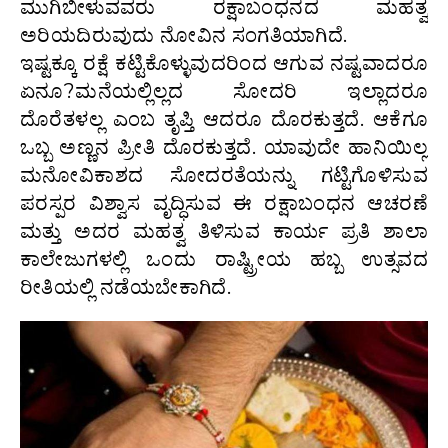
ಮುಗಿಬೀಳುವವರು ರಕ್ಷಾಬಂಧನದ ಮಹತ್ವ
ಅರಿಯದಿರುವುದು ನೋವಿನ ಸಂಗತಿಯಾಗಿದೆ.
ಇಷ್ಟಕ್ಕೂ ರಕ್ಷೆ ಕಟ್ಟಿಕೊಳ್ಳುವುದರಿಂದ ಆಗುವ ನಷ್ಟವಾದರೂ
ಏನೂ?ಮನೆಯಲ್ಲಿಲ್ಲದ ಸೋದರಿ ಇಲ್ಲಾದರೂ
ದೊರೆತಳಲ್ಲ ಎಂಬ ತೃಪ್ತಿ ಆದರೂ ದೊರಕುತ್ತದೆ. ಆಕೆಗೂ
ಒಬ್ಬ ಅಣ್ಣನ ಪ್ರೀತಿ ದೊರಕುತ್ತದೆ. ಯಾವುದೇ ಹಾನಿಯಿಲ್ಲ
ಮನೋವಿಕಾಶದ ಸೋದರತೆಯನ್ನು ಗಟ್ಟಿಗೊಳಿಸುವ
ಪರಸ್ಪರ ವಿಶ್ವಾಸ ವೃದ್ಧಿಸುವ ಈ ರಕ್ಷಾಬಂಧನ ಆಚರಣೆ
ಮತ್ತು ಅದರ ಮಹತ್ವ ತಿಳಿಸುವ ಕಾರ್ಯ ಪ್ರತಿ ಶಾಲಾ
ಕಾಲೇಜುಗಳಲ್ಲಿ ಒಂದು ರಾಷ್ಟ್ರೀಯ ಹಬ್ಬ ಉತ್ಸವದ
ರೀತಿಯಲ್ಲಿ ನಡೆಯಬೇಕಾಗಿದೆ.