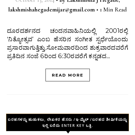
October 13, 2014
•
By
Lakshmisha J Hegade,
lakshmishahegademijar@gmail.com
•
1 Min Read
ದೂರದರ್ಶನದ ಚಂದನವಾಹಿನಿಯಲ್ಲಿ 2001ರಲ್ಲಿ
‘ನಿತ್ಯೋತ್ಸವ’ ಎಂಬ ಹೆಸರಿನ ಸಂಗೀತ ಸ್ಪರ್ಧೆಯೊಂದು
ಪ್ರಸಾರವಾಗುತ್ತಿತ್ತು.ಸೋಮವಾರದಿಂದ ಶುಕ್ರವಾರದವರೆಗೆ
ಪ್ರತಿದಿನ ಸಂಜೆ 6ರಿಂದ 6:30ರವರೆಗೆ ಕನ್ನಡದ…
READ MORE
ಬರಹಗಳನ್ನು ಹುಡುಕಲು, ಲೇಖಕರ ಹೆಸರು /ಇ-ಮೈಲ್ /ಬರಹದ ಶೀರ್ಷಿಕೆಯನ್ನು
ಇಲ್ಲಿ ಬರೆದು ENTER KEY ಒತ್ತಿ.