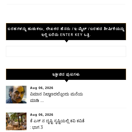
ಬರಹಗಳನ್ನು ಹುಡುಕಲು, ಲೇಖಕರ ಹೆಸರು /ಇ-ಮೈಲ್ /ಬರಹದ ಶೀರ್ಷಿಕೆಯನ್ನು
ಇಲ್ಲಿ ಬರೆದು ENTER KEY ಒತ್ತಿ.
Search for:
ಇತ್ತೀಚಿನ ಪುಟಗಳು
Aug 06, 2026
ವಿಮಾನ ನಿಲ್ದಾಣದಲ್ಲೊಂದು ಮನೆಯ
ಮಾಡಿ ….
Aug 06, 2026
ಕೆ ಎಸ್ ನ ದೃಷ್ಟಿ ಸೃಷ್ಟಿಯಲ್ಲಿ ಕವಿ ಕವಿತೆ
: ಭಾಗ 3