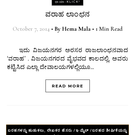
ಛಾಯಾ-KLICK!
ವರಾಹ ಲಾಂಛನ
October 7, 2014
•
By
Hema Mala
•
1 Min Read
ಇದು ವಿಜಯನಗರ ಅರಸರ ರಾಜಲಾಂಛನವಾದ
‘ವರಾಹ’ . ವಿಜಯನಗರದ ವೈಭವದ ಕಾಲದಲ್ಲಿ, ಅವರು
ಕಟ್ಟಿಸಿದ ಎಲ್ಲಾ ದೇವಾಲಯಗಳಲ್ಲಿಯೂ…
READ MORE
ಬರಹಗಳನ್ನು ಹುಡುಕಲು, ಲೇಖಕರ ಹೆಸರು /ಇ-ಮೈಲ್ /ಬರಹದ ಶೀರ್ಷಿಕೆಯನ್ನು