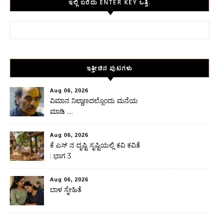
ಇಲ್ಲಿ ಬರೆದು ENTER KEY ಒತ್ತಿ.
Search for:
ಇತ್ತೀಚಿನ ಪುಟಗಳು
Aug 06, 2026
ವಿಮಾನ ನಿಲ್ದಾಣದಲ್ಲೊಂದು ಮನೆಯ
ಮಾಡಿ ….
Aug 06, 2026
ಕೆ ಎಸ್ ನ ದೃಷ್ಟಿ ಸೃಷ್ಟಿಯಲ್ಲಿ ಕವಿ ಕವಿತೆ
: ಭಾಗ 3
Aug 06, 2026
ಬಾಳ ಸ್ನೇಹಿತೆ