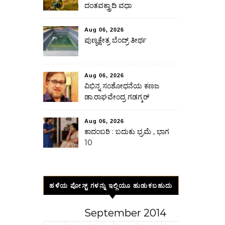
ದಂತವಕ್ತ್ರಾದಿ ವಧಾ
Aug 06, 2026
ಪುಣ್ಯಕ್ಷೇತ್ರ ಬೆಂದ್ರ್ ತೀರ್ಥ
Aug 06, 2026
ವಿಭಿನ್ನ ಸಂಶೋಧನೆಯ ಕಣಜ
ಡಾ.ರಾಘವೇಂದ್ರ ಗಡಗ್ಕರ್
Aug 06, 2026
ಕಾದಂಬರಿ : ಬದುಕು ಭ್ರಮೆ , ಭಾಗ
10
ಹಳೆಯ ಪೋಸ್ಟ್ ಗಳನ್ನು ಇಲ್ಲಿಯೂ ಹುಡುಕಬಹುದು
September 2014