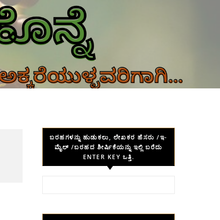
ಬರಹಗಳನ್ನು ಹುಡುಕಲು, ಲೇಖಕರ ಹೆಸರು /ಇ-
ಮೈಲ್ /ಬರಹದ ಶೀರ್ಷಿಕೆಯನ್ನು ಇಲ್ಲಿ ಬರೆದು
ENTER KEY ಒತ್ತಿ.
Search for: