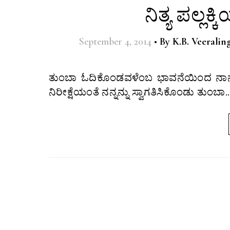
ನಿತ್ಯ ಪಲ್ಲಕ್
September 4, 2014
•
By
K.B. Veerali
ತುಂಬಾ ಓದಿಕೊಂಡವಳೆಂಬ ಭಾವನೆಯಿಂದ ನಾನೊಂದು ದಿನ ಓರ್ವ ಮಹಿಳಾ ಕವಯತ್ರಿಯ ಮನೆಯ ಕದವ ತಟ್ಟಿದೆ,
ನಿರೀಕ್ಷೆಯಂತೆ ನನ್ನನ್ನು ಸ್ವಾಗತಿಸಿಕೊಂಡು ತುಂಬಾ