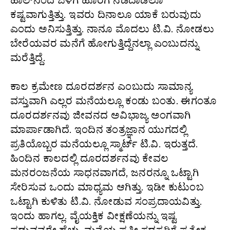
ಹಾಲ್‌ನಿಂದ ಒಳಗೆ ಹೊರಗೆ ನಡೆದಾಡಲೂ
ಕಷ್ಟವಾಗುತ್ತಿತ್ತು. ಇವರು ದಿನಾಲೂ ಯಾಕೆ ಬರುವುದು
ಎಂದು ಅನಿಸುತ್ತಿತ್ತು. ನಾನೂ ಮೊದಲು ಟಿ.ವಿ. ನೋಡಲು
ಬೇರೆಯವರ ಮನೆಗೆ ಹೋಗುತ್ತಿದ್ದೆನಲ್ಲಾ ಎಂಬುದನ್ನು
ಮರೆತ್ತಿದ್ದೆ.
ಕಾಲ ಕ್ರಮೇಣ ದೂರದರ್ಶನ ಎಂಬುದು ಸಾಮಾನ್ಯ
ವಸ್ತುವಾಗಿ ಎಲ್ಲರ ಮನೆಯಲ್ಲೂ ಕಂಡು ಬಂತು. ಈಗಂತೂ
ದೂರದರ್ಶನವು ಜೀವನದ ಅವಿಭಾಜ್ಯ ಅಂಗವಾಗಿ
ಮಾರ್ಪಾಡಾಗಿದೆ. ಇಂದಿನ ತಂತ್ರಜ್ಞಾನ ಯುಗದಲ್ಲಿ
ಪ್ರತಿಯೊಬ್ಬರ ಮನೆಯಲ್ಲೂ ಸ್ಮಾರ್ಟ್ ಟಿ.ವಿ. ಇರುತ್ತದೆ.
ಹಿಂದಿನ ಕಾಲದಲ್ಲಿ ದೂರದರ್ಶನವು ಕೇವಲ
ಮನರಂಜನೆಯ ಸಾಧನವಾಗದೆ, ಜನರನ್ನೂ ಒಟ್ಟಾಗಿ
ಸೇರಿಸುವ ಒಂದು ಮಾಧ್ಯಮ ಆಗಿತ್ತು. ಇಡೀ ಕುಟುಂಬ
ಒಟ್ಟಾಗಿ ಕುಳಿತು ಟಿ.ವಿ. ನೋಡುವ ಸಂಪ್ರದಾಯವಿತ್ತು.
ಇಂದು ಹಾಗಲ್ಲ. ವೈಯಕ್ತಿಕ ವೀಕ್ಷಣೆಯನ್ನು ಇಷ್ಟ