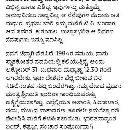
ವಿಭಿನ್ನ ಹಾಗೂ ವಿಶಿಷ್ಟ. ಇವುಗಳನ್ನು ಮತ್ತೊಮ್ಮೆ
ಅನುಭವಿಸಲು ಸಾಧ್ಯವಿಲ್ಲ. ಆ ನೆನೆಪುಗಳ ಮೆಲುಕು ಅತಿ
ಮಧುರ. ಪ್ರಥಮ ಬಾರಿ ನಮ್ಮ ಮನೆಗೆ ಟಿ.ವಿ. ಬಂದಾಗ
ಆದ ಸಡಗರ, ಕುತೂಹಲ, ಉಲ್ಲಾಸಭರಿತ ಆ ದಿನಗಳ
ನೆನಪುಗಳು ಇನ್ನೂ ಮಾಸಿಲ್ಲ.
ನನಗೆ ಚೆನ್ನಾಗಿ ನೆನಪಿದೆ. 1984ರ ಸಮಯ. ನಾನು
ಸ್ನಾತಕೋತ್ತರ ಪದವಿಯಲ್ಲಿ ಕಲಿಯುತ್ತಿದ್ದೆ. ಅಂದು
ಅಕ್ಟೋಬರ್ 31. ಬುಧವಾರ ಮಧ್ಯಾಹ್ನ 12.30 ಗಂಟೆ
ಆಗಿರಬೇಕು. ಇಡೀ ದೇಶವೇ ಬೆಚ್ಚಿ ಬೀಳುವ ಬರ
ಸಿಡಿಲಿನಂತಹ ಸುದ್ದಿ ಬಂದೆರಗಿತ್ತು. ನಮ್ಮ ದೇಶದ ಪ್ರಧಾನ
ಮಂತ್ರಿ ಶ್ರೀಮತಿ ಇಂದಿರಾ ಗಾಂಧಿಯವರನ್ನು
ಹತ್ಯೆಗೈಯಲಾಗಿತ್ತು. ಎಲ್ಲೆಲ್ಲಿಯೂ ಅಶಾಂತಿ, ಹಿಂಸಾಚಾರ,
ಭಯ, ದು:ಖದ ವಾತಾವರಣ. ಕೂಡಲೇ ನಮಗೆಲ್ಲಾ ರಜೆ
ಘೋಷಿಸಿ ಮನೆಗೆ ಕಳುಹಿಸಲಾಯಿತು. ಭಾರತದಾದ್ಯಂತ
ಬಂದ್, ಕರ್ಫ್ಯೂ, ಸಂಚಾರ ಸಂಪೂರ್ಣವಾಗಿ