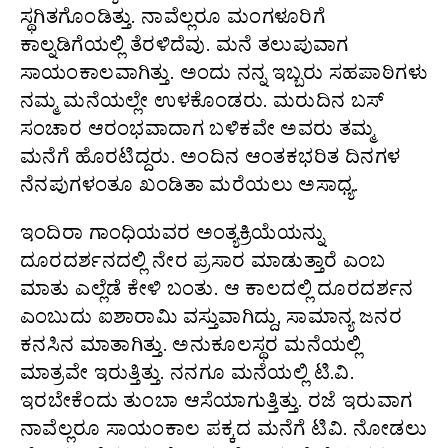
ಸ್ಥಗಿತಗೊಂಡಿತ್ತು. ನಾವೆಲ್ಲರೂ ಮಂಗಳೂರಿಗೆ
ಕಾಲ್ನಡಿಗೆಯಲ್ಲಿ ತೆರಳಿದೆವು. ಮನೆ ತಲುಪುವಾಗ
ಸಾಯಂಕಾಲವಾಗಿತ್ತು. ಅಂದು ನನ್ನ ಇಬ್ಬರು ಸಹಪಾಠಿಗಳು
ನಮ್ಮ ಮನೆಯಲ್ಲೇ ಉಳಕೊಂಡರು. ಮರುದಿನ ಬಸ್
ಸಂಚಾರ ಆರಂಭವಾದಾಗ ಬಳಿಕವೇ ಅವರು ತಮ್ಮ
ಮನೆಗೆ ಹೊರಟಿದ್ದರು. ಅಂದಿನ ಆಂತಕಭರಿತ ದಿನಗಳ
ನೆನಪುಗಳಂತೂ ಖಂಡಿತಾ ಮರೆಯಲು ಅಸಾಧ್ಯ.
ಇಂದಿರಾ ಗಾಂಧಿಯವರ ಅಂತ್ಯಕ್ರಿಯೆಯನ್ನು
ದೂರದರ್ಶನದಲ್ಲಿ ನೇರ ಪ್ರಸಾರ ಮಾಡುತ್ತಾರೆ ಎಂಬ
ಮಾತು ಎಲ್ಲೆಡೆ ಕೇಳಿ ಬಂತು. ಆ ಕಾಲದಲ್ಲಿ ದೂರದರ್ಶನ
ಎಂಬುದು ಐಶಾರಾಮಿ ವಸ್ತುವಾಗಿದ್ದು, ಸಾಮಾನ್ಯ ಜನರ
ಕನಸಿನ ಮಾತಾಗಿತ್ತು. ಅನುಕೂಲಸ್ಥರ ಮನೆಯಲ್ಲಿ
ಮಾತ್ರವೇ ಇರುತ್ತಿತ್ತು. ನನಗೂ ಮನೆಯಲ್ಲಿ ಟಿ.ವಿ.
ಇರಬೇಕೆಂದು ತುಂಬಾ ಆಸೆಯಾಗುತ್ತಿತ್ತು. ರಜೆ ಇರುವಾಗ
ನಾವೆಲ್ಲರೂ ಸಾಯಂಕಾಲ ಪಕ್ಕದ ಮನೆಗೆ ಟಿವಿ. ನೋಡಲು