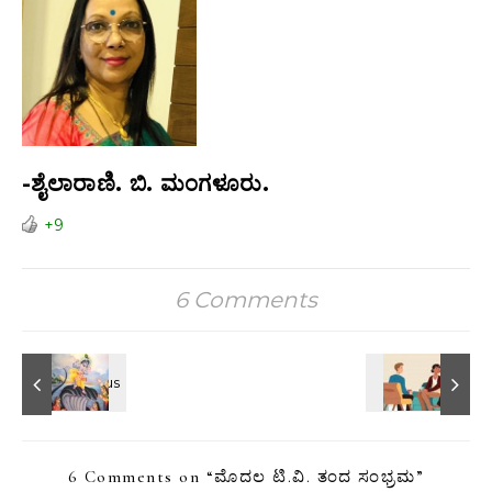
-ಶೈಲಾರಾಣಿ. ಬಿ. ಮಂಗಳೂರು.
+9
6 Comments
6 Comments on “
ಮೊದಲ ಟಿ.ವಿ. ತಂದ ಸಂಭ್ರಮ
”