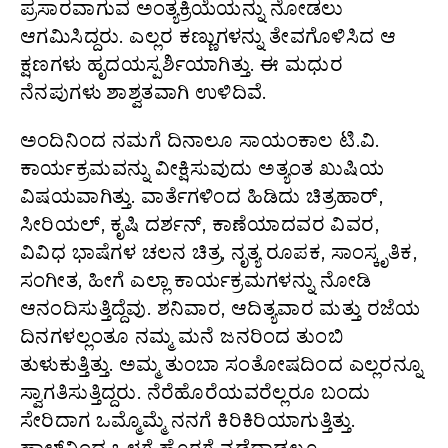
ಪ್ರಸಾರವಾಗುವ ಅಂತ್ಯಕ್ರಿಯೆಯನ್ನು ನೋಡಲು
ಆಗಮಿಸಿದ್ದರು. ಎಲ್ಲರ ಕಣ್ಣುಗಳನ್ನು ತೇವಗೊಳಿಸಿದ ಆ
ಕ್ಷಣಗಳು ಹೃದಯಸ್ಪರ್ಶಿಯಾಗಿತ್ತು. ಈ ಮಧುರ
ನೆನಪುಗಳು ಶಾಶ್ವತವಾಗಿ ಉಳಿದಿವೆ.
ಅಂದಿನಿಂದ ನಮಗೆ ದಿನಾಲೂ ಸಾಯಂಕಾಲ ಟಿ.ವಿ.
ಕಾರ್ಯಕ್ರಮವನ್ನು ವೀಕ್ಷಿಸುವುದು ಅತ್ಯಂತ ಖುಷಿಯ
ವಿಷಯವಾಗಿತ್ತು. ವಾರ್ತೆಗಳಿಂದ ಹಿಡಿದು ಚಿತ್ರಹಾರ್,
ಸೀರಿಯಲ್, ಕೃಷಿ ದರ್ಶನ್, ಕಾಣೆಯಾದವರ ವಿವರ,
ವಿವಿಧ ಭಾಷೆಗಳ ಚಲನ ಚಿತ್ರ, ನೃತ್ಯ ರೂಪಕ, ಸಾಂಸ್ಕೃತಿಕ,
ಸಂಗೀತ, ಹೀಗೆ ಎಲ್ಲಾ ಕಾರ್ಯಕ್ರಮಗಳನ್ನು ನೋಡಿ
ಆನಂದಿಸುತ್ತಿದ್ದೆವು. ಶನಿವಾರ, ಆದಿತ್ಯವಾರ ಮತ್ತು ರಜೆಯ
ದಿನಗಳಲ್ಲಂತೂ ನಮ್ಮ ಮನೆ ಜನರಿಂದ ತುಂಬಿ
ತುಳುಕುತ್ತಿತ್ತು. ಅಮ್ಮ ತುಂಬಾ ಸಂತೋಷದಿಂದ ಎಲ್ಲರನ್ನೂ
ಸ್ವಾಗತಿಸುತ್ತಿದ್ದರು. ನೆರೆಹೊರೆಯವರೆಲ್ಲರೂ ಬಂದು
ಸೇರಿದಾಗ ಒಮ್ಮೊಮ್ಮೆ ನನಗೆ ಕಿರಿಕಿರಿಯಾಗುತ್ತಿತ್ತು.