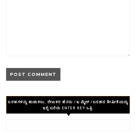
ಬರಹಗಳನ್ನು ಹುಡುಕಲು, ಲೇಖಕರ ಹೆಸರು /ಇ-ಮೈಲ್ /ಬರಹದ ಶೀರ್ಷಿಕೆಯನ್ನು
ಇಲ್ಲಿ ಬರೆದು ENTER KEY ಒತ್ತಿ.
Search for: