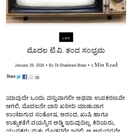
ಲಹರಿ
ಮೊದಲ ಟಿ.ವಿ. ತಂದ ಸಂಭ್ರಮ
•
•
1 Min Read
January 29, 2026
By
Dr.Shailarani Bolar
ಯಾವುದೇ ಒಂದು ವಸ್ತುವಾಗಲೀ ಅಥವಾ ಉಪಕರಣವೇ
ಆಗಲಿ, ಮೊದಲನೇ ಬಾರಿ ಖರೀದಿ ಮಾಡುವಾಗ
ಉಂಟಾಗುವ ಸಂತೋಷ, ಆನಂದ, ಖುಷಿ ಹಾಗೂ
ಉತ್ಸುಕತೆಗೆ ವಯಸ್ಸಿನ ಅಡ್ಡಿ ಇರುವುದಿಲ್ಲ. ಕಿರಿಯರು,
ಯುವಕರು ಮತ್ತು ದೊಡ್ಡವರೇ ಇರಲಿ, ಆ ಅನುಭವವೇ