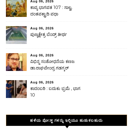
Aug 06, 2026
ಕಾವ್ಯ ಭಾಗವತ 107 : ಸಾಲ್ವ,
ದಂತವಕ್ತ್ರಾದಿ ವಧಾ
Aug 06, 2026
ಪುಣ್ಯಕ್ಷೇತ್ರ ಬೆಂದ್ರ್ ತೀರ್ಥ
Aug 06, 2026
ವಿಭಿನ್ನ ಸಂಶೋಧನೆಯ ಕಣಜ
ಡಾ.ರಾಘವೇಂದ್ರ ಗಡಗ್ಕರ್
Aug 06, 2026
ಕಾದಂಬರಿ : ಬದುಕು ಭ್ರಮೆ , ಭಾಗ
10
ಹಳೆಯ ಪೋಸ್ಟ್ ಗಳನ್ನು ಇಲ್ಲಿಯೂ ಹುಡುಕಬಹುದು