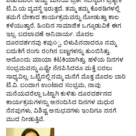
ಪಡುವವರೇ ಹೆಚ್ಚು. ಮನೆಯ ಪ್ರತೀ ಸದಸ್ಯರಿಗೆ ಪ್ರತ್ಯೇಕ
ಟಿ.ವಿ.ಯ ವ್ಯವಸ್ಥೆ ಇರುತ್ತದೆ. ತಮ್ಮ ತಮ್ಮ ಕೊಠಡಿಗಳಲ್ಲಿ
ತಮಗೆ ಬೇಕಾದ ಕಾರ್ಯಕ್ರಮವನ್ನು ನೋಡುತ್ತಾ ಕಾಲ
ಕಳೆಯುತ್ತಾರೆ. ಹಿಂದಿನ ಸಾಮಾಜಿಕ ಒಗ್ಗೂಡುವಿಕೆ ಈಗ
ಇಲ್ಲ. ಬದಲಾವಣೆ ಅನಿವಾರ್ಯ. ಮೊದಲ
ದೂರದರ್ಶನವು ಕಪುö್ಪ, ಬಿಳುಪಿನದಾದರೂ ನಮ್ಮ
ಬದುಕಿಗೆ ರಂಗು ರಂಗಿನ ಬಣ್ಣಗಳನ್ನು ತುಂಬಿಸಿತ್ತು.
ಅದೊಂದು ಮಾಯಾ ಕಿಟಕಿಯಾಗಿತ್ತು. ಹಳೆಯ ದಿನಗಳ
ಸಂಭ್ರಮವನ್ನು ಎಷ್ಟೇ ನೆನಪಿಸಿದರೂ ಮತ್ತೆ ಬರಲು
ಸಾಧ್ಯವಿಲ್ಲ. ಒಟ್ಟಿನಲ್ಲಿ ನಮ್ಮ ಮನೆಗೆ ಮೊತ್ತ ಮೊದಲ ಬಾರಿ
ಟಿ.ವಿ. ಬಂದಾಗ ಉಂಟಾದ ಸಂಭ್ರಮ, ನಾವು
ಮನೆಯವರೆಲ್ಲಾ ಒಟ್ಟಾಗಿ ಕುಳಿತು ದೂರದರ್ಶನದ
ಕಾರ್ಯಕ್ರಮಗಳನ್ನು ಆನಂದಿಸಿದ ದಿನಗಳ ಮಧುರ
ನೆನಪುಗಳು, ವಿಶಿಷ್ಟ ಅನುಭವಗಳು ಇಂದಿಗೂ ನನಗೆ
ಮುದ ನೀಡುತ್ತಿವೆ.