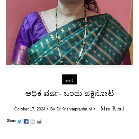
ಲಹರಿ
ಅಧಿಕ ವರ್ಷ- ಒಂದು ಪಕ್ಷಿನೋಟ
•
•
1 Min Read
October 17, 2024
By
Dr.Krishnaprabha M