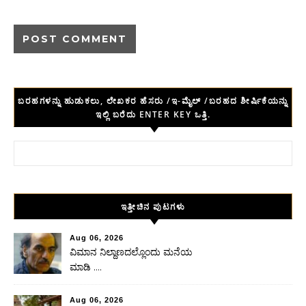
ಬರಹಗಳನ್ನು ಹುಡುಕಲು, ಲೇಖಕರ ಹೆಸರು /ಇ-ಮೈಲ್ /ಬರಹದ ಶೀರ್ಷಿಕೆಯನ್ನು
ಇಲ್ಲಿ ಬರೆದು ENTER KEY ಒತ್ತಿ.
Search for:
ಇತ್ತೀಚಿನ ಪುಟಗಳು
Aug 06, 2026
ವಿಮಾನ ನಿಲ್ದಾಣದಲ್ಲೊಂದು ಮನೆಯ
ಮಾಡಿ ….
Aug 06, 2026