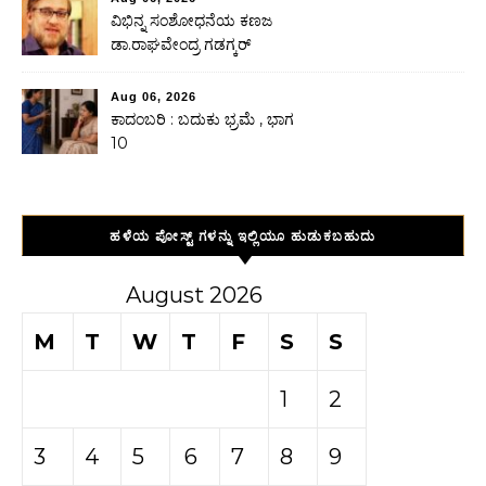
ವಿಭಿನ್ನ ಸಂಶೋಧನೆಯ ಕಣಜ
ಡಾ.ರಾಘವೇಂದ್ರ ಗಡಗ್ಕರ್
Aug 06, 2026
ಕಾದಂಬರಿ : ಬದುಕು ಭ್ರಮೆ , ಭಾಗ
10
ಹಳೆಯ ಪೋಸ್ಟ್ ಗಳನ್ನು ಇಲ್ಲಿಯೂ ಹುಡುಕಬಹುದು
August 2026
M
T
W
T
F
S
S
1
2
3
4
5
6
7
8
9