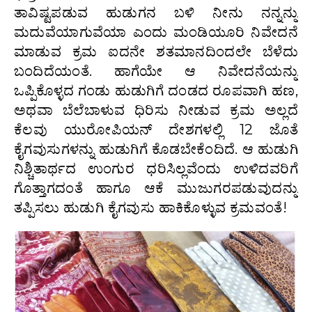
ತಾವಿಷ್ಟಪಡುವ ಹುಡುಗನ ಬಳಿ ನೀನು ನನ್ನನ್ನು
ಮದುವೆಯಾಗುವೆಯಾ ಎಂದು ಮಂಡಿಯೂರಿ ನಿವೇದನೆ
ಮಾಡುವ ಕ್ರಮ ಐದನೇ ಶತಮಾನದಿಂದಲೇ ಬೆಳೆದು
ಬಂದಿದೆಯಂತೆ. ಹಾಗೆಯೇ ಆ ನಿವೇದನೆಯನ್ನು
ಒಪ್ಪಿಕೊಳ್ಳದ ಗಂಡು ಹುಡುಗಿಗೆ ದಂಡದ ರೂಪವಾಗಿ ಹಣ,
ಅಥವಾ ಬೆಲೆಬಾಳುವ ಧಿರಿಸು ನೀಡುವ ಕ್ರಮ ಅಲ್ಲದೆ
ಕೆಲವು ಯುರೋಪಿಯನ್ ದೇಶಗಳಲ್ಲಿ 12 ಜೊತೆ
ಕೈಗವುಸುಗಳನ್ನು ಹುಡುಗಿಗೆ ಕೊಡಬೇಕೆಂದಿದೆ. ಆ ಹುಡುಗಿ
ನಿಶ್ಚಿತಾರ್ಥದ ಉಂಗುರ ಧರಿಸಿಲ್ಲವೆಂದು ಉಳಿದವರಿಗೆ
ಗೊತ್ತಾಗದಂತೆ ಹಾಗೂ ಆಕೆ ಮುಜುಗರಪಡುವುದನ್ನು
ತಪ್ಪಿಸಲು ಹುಡುಗಿ ಕೈಗವುಸು ಹಾಕಿಕೊಳ್ಳುವ ಕ್ರಮವಂತೆ!