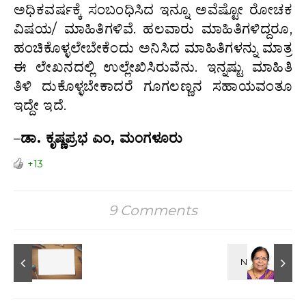
ಅಧಿಕವರ್ಷಕ್ಕೆ ಸಂಬಂಧಿಸಿದ ಇನ್ನೂ ಅವೆಷ್ಟೋ ರೋಚಕ
ವಿಷಯ/ ಮಾಹಿತಿಗಳಿವೆ. ಹಲವಾರು ಮಾಹಿತಿಗಳಿದ್ದರೂ,
ಹಂಚಿಕೊಳ್ಳಲೇಬೇಕೆಂದು ಅನಿಸಿದ ಮಾಹಿತಿಗಳನ್ನು ಮಾತ್ರ
ಈ ಲೇಖನದಲ್ಲಿ ಉಲ್ಲೇಖಿಸಿರುವೆನು. ಇನ್ನಷ್ಟು ಮಾಹಿತಿ
ತಿಳಿ ದುಕೊಳ್ಳಬೇಕಾದರೆ ಗೂಗಲಣ್ಣನ ಸಹಾಯವಂತೂ
ಇದ್ದೇ ಇದೆ.
–
ಡಾ. ಕೃಷ್ಣಪ್ರಭ ಎಂ, ಮಂಗಳೂರು
+13
9 Comments