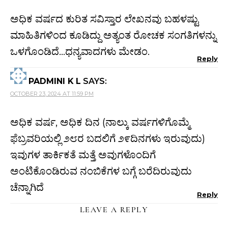
ಅಧಿಕ ವರ್ಷದ ಕುರಿತ ಸವಿಸ್ತಾರ ಲೇಖನವು ಬಹಳಷ್ಟು
ಮಾಹಿತಿಗಳಿಂದ ಕೂಡಿದ್ದು ಅತ್ಯಂತ ರೋಚಕ ಸಂಗತಿಗಳನ್ನು
ಒಳಗೊಂಡಿದೆ…ಧನ್ಯವಾದಗಳು ಮೇಡಂ.
Reply
PADMINI K L
SAYS:
OCTOBER 23, 2024 AT 11:59 PM
ಅಧಿಕ ವರ್ಷ, ಅಧಿಕ ದಿನ (ನಾಲ್ಕು ವರ್ಷಗಳಿಗೊಮ್ಮೆ
ಫೆಬ್ರವರಿಯಲ್ಲಿ ೨೮ರ ಬದಲಿಗೆ ೨೯ದಿನಗಳು ಇರುವುದು)
ಇವುಗಳ ತಾರ್ಕಿಕತೆ ಮತ್ತೆ ಅವುಗಳೊಂದಿಗೆ
ಅಂಟಿಕೊಂಡಿರುವ ನಂಬಿಕೆಗಳ ಬಗ್ಗೆ ಬರೆದಿರುವುದು
ಚೆನ್ನಾಗಿದೆ
Reply
LEAVE A REPLY