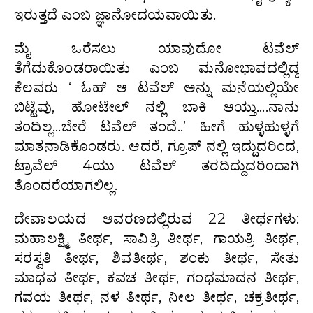
ಇರುತ್ತದೆ ಎಂಬ ಜ್ಞಾನೋದಯವಾಯಿತು.
ಮೈ ಒರೆಸಲು ಯಾವುದೋ ಟವೆಲ್
ತೆಗೆದುಕೊಂಡರಾಯಿತು ಎಂಬ ಮನೋಭಾವದಲ್ಲಿದ್ದ
ಕೆಲವರು ‘ ಓಹ್ ಆ ಟವೆಲ್ ಅನ್ನು ಮನೆಯಲ್ಲಿಯೇ
ಬಿಟ್ಟೆವು, ಹೋಟೇಲ್ ನಲ್ಲಿ ಬಾಕಿ ಆಯ್ತು….ನಾನು
ತಂದಿಲ್ಲ…ಬೇರೆ ಟವೆಲ್ ತಂದೆ..’ ಹೀಗೆ ಹುಳ್ಳಹುಳ್ಳಗೆ
ಮಾತನಾಡಿಕೊಂಡರು. ಆದರೆ, ಗ್ರೂಪ್ ನಲ್ಲಿ ಇದ್ದುದರಿಂದ,
ಟ್ರಾವೆಲ್ 4ಯು ಟವೆಲ್ ತರದಿದ್ದುದರಿಂದಾಗಿ
ತೊಂದರೆಯಾಗಲಿಲ್ಲ.
ದೇವಾಲಯದ ಆವರಣದಲ್ಲಿರುವ 22 ತೀರ್ಥಗಳು:
ಮಹಾಲಕ್ಷ್ಮಿ ತೀರ್ಥ, ಸಾವಿತ್ರಿ ತೀರ್ಥ, ಗಾಯತ್ರಿ ತೀರ್ಥ,
ಸರಸ್ವತಿ ತೀರ್ಥ, ಶಿವತೀರ್ಥ, ಶಂಕು ತೀರ್ಥ, ಸೇತು
ಮಾಧವ ತೀರ್ಥ, ಕವಚ ತೀರ್ಥ, ಗಂಧಮಾದನ ತೀರ್ಥ,
ಗವಯ ತೀರ್ಥ, ನಳ ತೀರ್ಥ, ನೀಲ ತೀರ್ಥ, ಚಕ್ರತೀರ್ಥ,