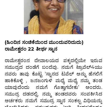
(ಹಿಂದಿನ ಸಂಚಿಕೆಯಿಂದ ಮುಂದುವರಿದುದು)
ರಾಮೇಶ್ವರಂ 22 ತೀರ್ಥ ಸ್ನಾನ
ರಾಮೇಶ್ವರಂನ ದೇವಾಲಯದ ಪಕ್ಕದಲ್ಲಿಯೇ ಇರುವ
ಸಮುದ್ರದ ದಂಡೆಗೆ ಬಂದೆವು. ನಮಗೆ ಟ್ರಾವೆಲ್4ಯು
ನವರು ತಾವು ಕೊಟ್ಟ ‘ಸ್ನಾನದ ಟವೆಲ್ ಅನ್ನು ಹೆಗಲಿಗೆ
ಹಾಕಿಕೊಳ್ಳಿ , ಜನಜಂಗುಳಿ ಮಧ್ಯೆ ಮಧ್ಯೆ ನಮ್ಮ ತಂಡ
ಯಾವುದೆಂದು ನಮಗೆ ಗೊತ್ತಾಗಬೇಕು’ ಅಂದರು.
ಸಮುದ್ರ ದಡದಲ್ಲಿ, ನಮ್ಮ ತಂಡದವರು ಸಂಪರ್ಕಿಸಿದ
ಅರ್ಚಕರು ನಮಗೆ ಸಮುದ್ರ ಸ್ನಾನ ಸಂಕಲ್ಪ ವಿಧಿಯನ್ನು