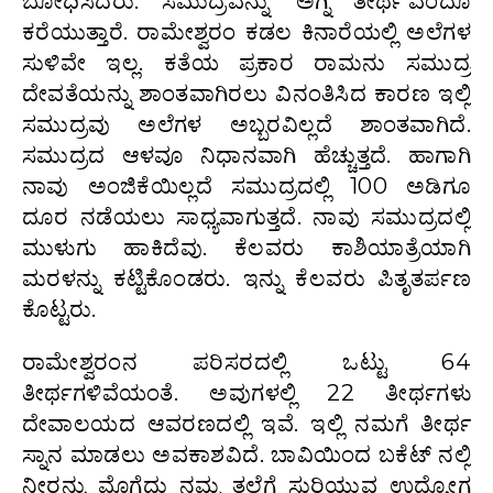
ಬೋಧಿಸಿದರು. ಸಮುದ್ರವನ್ನು ‘ಅಗ್ನಿ ತೀರ್ಥ’ವೆಂದೂ
ಕರೆಯುತ್ತಾರೆ. ರಾಮೇಶ್ವರಂ ಕಡಲ ಕಿನಾರೆಯಲ್ಲಿ ಅಲೆಗಳ
ಸುಳಿವೇ ಇಲ್ಲ. ಕತೆಯ ಪ್ರಕಾರ ರಾಮನು ಸಮುದ್ರ
ದೇವತೆಯನ್ನು ಶಾಂತವಾಗಿರಲು ವಿನಂತಿಸಿದ ಕಾರಣ ಇಲ್ಲಿ
ಸಮುದ್ರವು ಅಲೆಗಳ ಅಬ್ಬರವಿಲ್ಲದೆ ಶಾಂತವಾಗಿದೆ.
ಸಮುದ್ರದ ಆಳವೂ ನಿಧಾನವಾಗಿ ಹೆಚ್ಚುತ್ತದೆ. ಹಾಗಾಗಿ
ನಾವು ಅಂಜಿಕೆಯಿಲ್ಲದೆ ಸಮುದ್ರದಲ್ಲಿ 100 ಅಡಿಗೂ
ದೂರ ನಡೆಯಲು ಸಾಧ್ಯವಾಗುತ್ತದೆ. ನಾವು ಸಮುದ್ರದಲ್ಲಿ
ಮುಳುಗು ಹಾಕಿದೆವು. ಕೆಲವರು ಕಾಶಿಯಾತ್ರೆಯಾಗಿ
ಮರಳನ್ನು ಕಟ್ಟಿಕೊಂಡರು. ಇನ್ನು ಕೆಲವರು ಪಿತೃತರ್ಪಣ
ಕೊಟ್ಟರು.
ರಾಮೇಶ್ವರಂನ ಪರಿಸರದಲ್ಲಿ ಒಟ್ಟು 64
ತೀರ್ಥಗಳಿವೆಯಂತೆ. ಅವುಗಳಲ್ಲಿ 22 ತೀರ್ಥಗಳು
ದೇವಾಲಯದ ಆವರಣದಲ್ಲಿ ಇವೆ. ಇಲ್ಲಿ ನಮಗೆ ತೀರ್ಥ
ಸ್ನಾನ ಮಾಡಲು ಅವಕಾಶವಿದೆ. ಬಾವಿಯಿಂದ ಬಕೆಟ್ ನಲ್ಲಿ
ನೀರನ್ನು ಮೊಗೆದು ನಮ್ಮ ತಲೆಗೆ ಸುರಿಯುವ ಉದ್ಯೋಗ