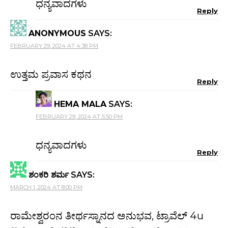
ಧನ್ಯವಾದಗಳು
Reply
ANONYMOUS
SAYS:
FEBRUARY 29, 2024 AT 4:38 PM
ಉತ್ತಮ ಪ್ರವಾಸ ಕಥನ
Reply
HEMA MALA
SAYS:
FEBRUARY 29, 2024 AT 5:50 PM
ಧನ್ಯವಾದಗಳು
Reply
ಶಂಕರಿ ಶರ್ಮ
SAYS:
MARCH 1, 2024 AT 8:00 PM
ರಾಮೇಶ್ವರಂನ ತೀರ್ಥಸ್ನಾನದ ಅನುಭವ, ಟ್ರಾವೆಲ್ 4u