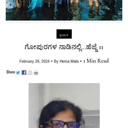
ಪ್ರವಾಸ
ಗೋಪುರಗಳ ನಾಡಿನಲ್ಲಿ…ಹೆಜ್ಜೆ 11
•
•
1 Min Read
February 29, 2024
By
Hema Mala