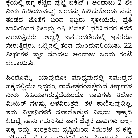
ಕೈಯಲ್ಲಿ ಹಗ್ಗ ಕಟ್ಟಿದ ಪುಟ್ಟ ಬಕೆಟ್ ( ಅಂದಾಜು 2 ಲೀ
ನೀರು ಹಿಡಿಯುವಷ್ಟು) ಒಂದನ್ನು ಹಿಡಿದುಕೊಂಡು ನಮ್ಮ
ತಂಡದ ಜೊತೆಗೆ ಬಂದ ಇಬ್ಬರು ಸ್ಥಳೀಯರು, ಪ್ರತಿ
ಬಾವಿಯಿಂದ ನೀರನ್ನು ಎತ್ತಿ ‘ಟವೆಲ್ ‘ ಧರಿಸಿದವರ ಕಡೆಗೆ
ಎರಚುತ್ತಿದರು .ಅಲ್ಲಲ್ಲಿ ಜನಸಂದಣಿಯಲ್ಲಿ ಇತರರೂ
ಸೇರುತ್ತಿದ್ದರು. ಒಟ್ಟಿನಲ್ಲಿ ತಂಡ ಮುಂದುವರಿಯುತು. 22
ತೀರ್ಥಗಳ ಸ್ನಾನ ಮಾಡಲು ಅಂದಾಜು ಒಂದು ಗಂಟೆ
ಬೇಕಾಯಿತು.
ಹಿಂದೊಮ್ಮೆ, ಯಾವುದೋ ಮಾಧ್ಯಮದಲ್ಲಿ ಸಮುದ್ರದ
ಪಕ್ಕದಲ್ಲಿಯೇ ಇದ್ದರೂ, ರಾಮೇಶ್ವರಂನಲ್ಲಿರುವ ತೀರ್ಥಗಳ
ನೀರು ಸಿಹಿಯಾಗಿರುತ್ತದೆಯೆಂದೂ ಬಾವಿಗಳು ಕಿಲೋ
ಮೀಟರ್ ಗಳಷ್ಟು ಆಳವಿರುತ್ತದೆ, ತಳ ಕಾಣಿಸುವುದಿಲ್ಲ,
ಇದು ವಿಜ್ಞಾನಿಗಳಿಗೆ ಸವಾಲೊಡ್ಡುವ ವಿಷಯ ಇತ್ಯಾದಿ
ಓದಿದ್ದೆ. ನಾನು ಗಮನಿಸಿದ ಹಾಗೆ ಹೆಚ್ಚಿನ ಬಾವಿಗಳು ಅಕ್ಕ-
ಪಕ್ಕ ಇದ್ದು, ಸುರಕ್ಷತೆಯ ದೃಷ್ಟಿಯಿಂದ ಸಿಮೆಂಟ್ ನ ಕಟ್ಟೆ
ಕಟ್ಟಿದ್ದಾರೆ. ಹೆಚ್ಚಿನ ಬಾವಿಗಳಿಗೆ ಬಗ್ಗಿ ನೋಡಿದರೆ, ತಳ