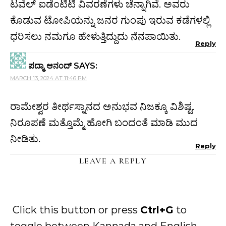
ಟವೆಲ್ ಐಡೆಂಟಿಟಿ ವಿವರಣೆಗಳು ಚೆನ್ನಾಗಿವೆ. ಅವರು
ಕೊಡುವ ಟೋಪಿಯನ್ನು ಜನರ ಗುಂಪು ಇರುವ ಕಡೆಗಳಲ್ಲಿ
ಧರಿಸಲು ನಮಗೂ ಹೇಳುತ್ತಿದ್ದುದು ನೆನಪಾಯಿತು.
Reply
ಪದ್ಮಾ ಆನಂದ್
SAYS:
MARCH 13, 2024 AT 11:46 PM
ರಾಮೇಶ್ವರ ತೀರ್ಥಸ್ನಾನದ ಅನುಭವ ನಿಜಕ್ಕೂ ವಿಶಿಷ್ಟ.
ನಿರೂಪಣೆ ಮತ್ತೊಮ್ಮೆ ಹೋಗಿ ಬಂದಂತೆ ಮಾಡಿ ಮುದ
ನೀಡಿತು.
Reply
LEAVE A REPLY
Click this button or press
Ctrl+G
to
toggle between Kannada and English