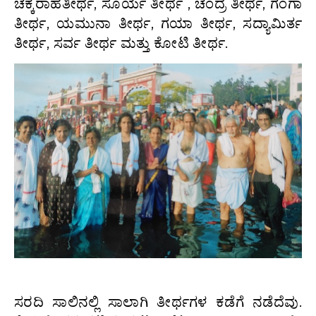
ಚಕ್ಕರಾಹತೀರ್ಥ, ಸೂರ್ಯ ತೀರ್ಥ , ಚಂದ್ರ ತೀರ್ಥ, ಗಂಗಾ
ತೀರ್ಥ, ಯಮುನಾ ತೀರ್ಥ, ಗಯಾ ತೀರ್ಥ, ಸದ್ಯಾಮಿರ್ತ
ತೀರ್ಥ, ಸರ್ವ ತೀರ್ಥ ಮತ್ತು ಕೋಟಿ ತೀರ್ಥ.
ಸರದಿ ಸಾಲಿನಲ್ಲಿ ಸಾಲಾಗಿ ತೀರ್ಥಗಳ ಕಡೆಗೆ ನಡೆದೆವು.