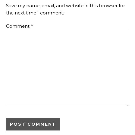
Save my name, email, and website in this browser for
the next time I comment.
Comment
*