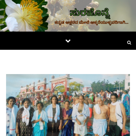
Skip to content