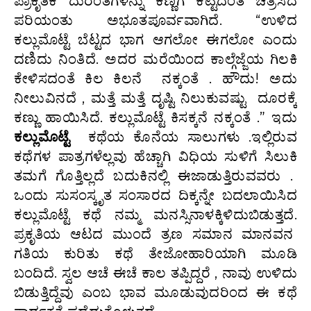
ಪ್ರಾಕೃತಿಕ ದುರಂತಗಳನ್ನು ಕಣ್ಣಿಗೆ ಕಟ್ಟಿದಂತೆ ಚಿತ್ರಿಸಿದ
ಪರಿಯಂತು ಅಭೂತಪೂರ್ವವಾಗಿದೆ. “ಉಳಿದ
ಕಲ್ಲುಮೊಟ್ಟೆ ಬೆಟ್ಟದ ಭಾಗ ಆಗಲೋ ಈಗಲೋ ಎಂದು
ದಣಿದು ನಿಂತಿದೆ. ಅದರ ಮರೆಯಿಂದ ಕಾಲ್ಗೆಜ್ಜೆಯ ಗಿಲಕಿ
ಕೇಳಿಸದಂತೆ ಕಿಲ ಕಿಲನೆ ನಕ್ಕಂತೆ . ಹೌದು! ಅದು
ನೀಲುವಿನದೆ , ಮತ್ತೆ ಮತ್ತೆ ದೃಷ್ಟಿ ನಿಲುಕುವಷ್ಟು ದೂರಕ್ಕೆ
ಕಣ್ಣು ಹಾಯಿಸಿದೆ. ಕಲ್ಲುಮೊಟ್ಟೆ ಕಿಸಕ್ಕನೆ ನಕ್ಕಂತೆ .” ಇದು
ಕಲ್ಲುಮೊಟ್ಟೆ
ಕಥೆಯ ಕೊನೆಯ ಸಾಲುಗಳು .ಇಲ್ಲಿರುವ
ಕಥೆಗಳ ಪಾತ್ರಗಳೆಲ್ಲವು ಹೆಚ್ಚಾಗಿ ವಿಧಿಯ ಸುಳಿಗೆ ಸಿಲುಕಿ
ತಮಗೆ ಗೊತ್ತಿಲ್ಲದೆ ಬದುಕಿನಲ್ಲಿ ಈಜಾಡುತ್ತಿರುವವರು .
ಒಂದು ಸುಸಂಸ್ಕೃತ ಸಂಸಾರದ ದಿಕ್ಕನ್ನೇ ಬದಲಾಯಿಸಿದ
ಕಲ್ಲುಮೊಟ್ಟೆ ಕಥೆ ನಮ್ಮ ಮನಸ್ಸಿನಾಳಕ್ಕಿಳಿದುಬಿಡುತ್ತದೆ.
ಪ್ರಕೃತಿಯ ಆಟದ ಮುಂದೆ ತ್ರಣ ಸಮಾನ ಮಾನವನ
ಗತಿಯ ಕುರಿತು ಕಥೆ ತೇಜೋಹಾರಿಯಾಗಿ ಮೂಡಿ
ಬಂದಿದೆ. ಸ್ವಲ ಆಚೆ ಈಚೆ ಕಾಲ ತಪ್ಪಿದ್ದರೆ , ನಾವು ಉಳಿದು
ಬಿಡುತ್ತಿದ್ದೆವು ಎಂಬ ಭಾವ ಮೂಡುವುದರಿಂದ ಈ ಕಥೆ