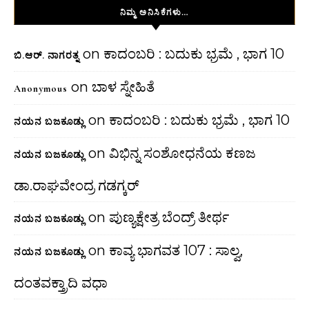
ನಿಮ್ಮ ಅನಿಸಿಕೆಗಳು…
on
ಕಾದಂಬರಿ : ಬದುಕು ಭ್ರಮೆ , ಭಾಗ 10
ಬಿ.ಆರ್. ನಾಗರತ್ನ
on
ಬಾಳ ಸ್ನೇಹಿತೆ
Anonymous
on
ಕಾದಂಬರಿ : ಬದುಕು ಭ್ರಮೆ , ಭಾಗ 10
ನಯನ ಬಜಕೂಡ್ಲು
on
ವಿಭಿನ್ನ ಸಂಶೋಧನೆಯ ಕಣಜ
ನಯನ ಬಜಕೂಡ್ಲು
ಡಾ.ರಾಘವೇಂದ್ರ ಗಡಗ್ಕರ್
on
ಪುಣ್ಯಕ್ಷೇತ್ರ ಬೆಂದ್ರ್ ತೀರ್ಥ
ನಯನ ಬಜಕೂಡ್ಲು
on
ಕಾವ್ಯ ಭಾಗವತ 107 : ಸಾಲ್ವ,
ನಯನ ಬಜಕೂಡ್ಲು
ದಂತವಕ್ತ್ರಾದಿ ವಧಾ