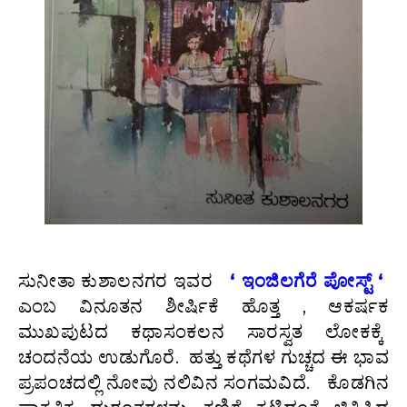
ಸುನೀತಾ ಕುಶಾಲನಗರ ಇವರ
‘ ಇಂಜಿಲಗೆರೆ ಪೋಸ್ಟ್ ‘
ಎಂಬ ವಿನೂತನ ಶೀರ್ಷಿಕೆ ಹೊತ್ತ , ಆಕರ್ಷಕ
ಮುಖಪುಟದ ಕಥಾಸಂಕಲನ ಸಾರಸ್ವತ ಲೋಕಕ್ಕೆ
ಚಂದನೆಯ ಉಡುಗೊರೆ. ಹತ್ತು ಕಥೆಗಳ ಗುಚ್ಚದ ಈ ಭಾವ
ಪ್ರಪಂಚದಲ್ಲಿ ನೋವು ನಲಿವಿನ ಸಂಗಮವಿದೆ. ಕೊಡಗಿನ