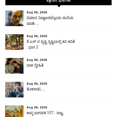
ಇತ್ತೀಚಿನ ಪುಟಗಳು
Aug 06, 2026
ವಿಮಾನ ನಿಲ್ದಾಣದಲ್ಲೊಂದು ಮನೆಯ
ಮಾಡಿ ….
Aug 06, 2026
ಕೆ ಎಸ್ ನ ದೃಷ್ಟಿ ಸೃಷ್ಟಿಯಲ್ಲಿ ಕವಿ ಕವಿತೆ
: ಭಾಗ 3
Aug 06, 2026
ಬಾಳ ಸ್ನೇಹಿತೆ
Aug 06, 2026
ತೊಳಲಾಟ…..
Aug 06, 2026
ಕಾವ್ಯ ಭಾಗವತ 107 : ಸಾಲ್ವ,