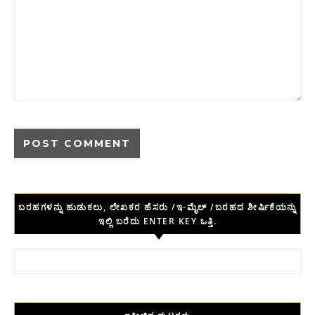
ಬರಹಗಳನ್ನು ಹುಡುಕಲು, ಲೇಖಕರ ಹೆಸರು /ಇ-ಮೈಲ್ /ಬರಹದ ಶೀರ್ಷಿಕೆಯನ್ನು
ಇಲ್ಲಿ ಬರೆದು ENTER KEY ಒತ್ತಿ.
Search for: