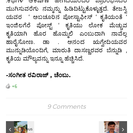
.ಕಥೆಗಳ ಆಕರ್ಷಣೆ ಹೇಗಿದೆಯೆಂದರೆ ಪ್ರಾರಂಭಿಸಿದರೆ
ಮುಗಿಸುವರೆಗು ನಮ್ಮನ್ನು ಹಿಡಿದಿಟ್ಟುಕೊಳ್ಳುತ್ತದೆ. ತೇಜಸ್ವಿ
ಯವರ ‘ ಅಬಚೂರಿನ ಪೋಸ್ಟಾಫೀಸ್ ‘ ಕೃತಿಯಂತೆ ‘
ಇಂಜಿಲಗೆರೆ ಪೋಸ್ಟ್ ‘ ಕೃತಿಯು ಲೋಕ ಮೆಚ್ಚುವ
ಕೃತಿಯಾಗಿ ಹೊರ ಹೊಮ್ಮಲಿ ಎಂಬುದಾಗಿ ನಾವೆಲ್ಲ
ಹಾರೈಸೋಣ. ಡಾ . ಆನಂದ ಋಗ್ವೇದಿಯವರ
ಮುನ್ನುಡಿಯೊಂದಿಗೆ, ಮಾರುತಿ ದಾಸಣ್ಣರವರ ಬೆನ್ನುಡಿ ,
ಕೃತಿಯ ಮೌಲ್ಯವನ್ನು ಇನ್ನೂ ಹೆಚ್ಚಿಸಿದೆ.
-ಸಂಗೀತ ರವಿರಾಜ್ , ಚೆಂಬು.
+6
9 Comments