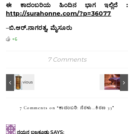
ಈ ಕಾದಂಬರಿಯ ಹಿಂದಿನ ಭಾಗ ಇಲ್ಲಿದೆ :
http://surahonne.com/?p=36077
–
ಬಿ.ಆರ್.ನಾಗರತ್ನ, ಮೈಸೂರು
+6
7 Comments
7 Comments on “
ಕಾದಂಬರಿ: ನೆರಳು…ಕಿರಣ 33
”
ನಯನ ಬಜಕೂಡ್ಲು
SAYS: