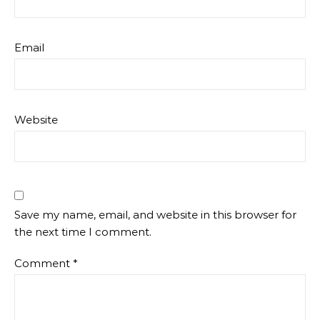
Email
Website
Save my name, email, and website in this browser for
the next time I comment.
Comment
*