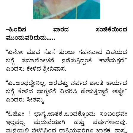
–ಹಿಂದಿನ ವಾರದ ಸಂಚಿಕೆಯಿಂದ
ಮುಂದುವರಿದುದು…..
“ಏನೋ ಮಾವ ಸೊಸೆ ತುಂಬಾ ಗಹನವಾದ ವಿಷಯದ
ಬಗ್ಗೆ ಸಮಾಲೋಚನೆ ನಡೆಸುತ್ತಿದ್ದಂತೆ ಕಾಣಿಸುತ್ತದೆ”
ಎಂದಸು ಕೇಳಿದ ಶ್ರೀನಿವಾಸ.
“ಏ..ಅಂಥದ್ದೇನಿಲ್ಲ, ಅರವತ್ತು ವರ್ಷದ ಶಾಂತಿ ಕಾರ್ಯದ
ಬಗ್ಗೆ ಕೇಳಿದ ಭಾಗ್ಯಳಿಗೆ ವಿವರಿಸಿ ಹೇಳುತ್ತಿದ್ದಾರೆ ಅಷ್ಟೇ”
ಎಂದರು ಸೀತಮ್ಮ.
“ಓಹೋ ! ಭಾಗ್ಯ..ಜಾತಕ..ಒಂದಕ್ಕೊಂದು ಸಂಬಂಧವೇ
ಇಲ್ಲವಲ್ಲ. ಮದುವೆಯಾಗಿ ಹತ್ತು ವರ್ಷಗಳಾದವು.
ಮನೆಯಲ್ಲಿ ಬೆಳಗಿನಿಂದ ರಾತ್ರಿಯವರೆಗೂ ಜಾತಕ, ಶಾಸ್ತ್ರ,