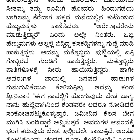
ಸೀತಮ್ಮ ತಮ್ಮ ರೂಮಿಗೆ ಹೋದರು. ಹಿಂದುಗಡೆಯ
ಬಾಗಿಲನ್ನು ತೆರೆದಾಗ ಪಕ್ಕದ ಮನೆಯಲ್ಲಿನ ಕುಟುಂಬದ
ಹೆಣ್ಣುಮಕ್ಕಳು ಕಾಣಿಸಿದರು. “ಅರೇ..ಇವರೇನು
ಮಾಡುತ್ತಿದ್ದಾರೆ” ಎಂದು ಅಲ್ಲೇ ನಿಂತರು. ಒಬ್ಬ
ಹೆಣ್ಣುಮಗಳು ಅಲ್ಲಲ್ಲಿ ಬಿದ್ದಿದ್ದ ಕಸಕಡ್ಡಿಗಳನ್ನು ಗುಡ್ಡೆ ಮಾಡಿ
ಹಾಕುತ್ತಿದ್ದಳು. ಅದನ್ನು ಮತ್ತೊಬ್ಬರು ಪುಟ್ಟಿಯಲ್ಲಿ ಎತ್ತಿ
ಗೊಬ್ಬರದ ಗುಂಡಿಗೆ ಹಾಕುತ್ತಿದ್ದರು. ಮತ್ತೊಬ್ಬರು
ಪಾತಿಗಳೊಳಕ್ಕೆ ನೀರು ಹಾಯಿಸುತ್ತಿದ್ದರು. ಹಾಗೇ
ಅವರುಗಳ ಬಾಯಲ್ಲಿ ಜನಪದ ಹಾಡುಗಳ
ಗುನುಗುವಿಕೆಯೂ ಕೇಳಿಸುತ್ತಿತ್ತು. ಅದನ್ನು ಕಂಡ
ಶ್ರೀನಿವಾಸ “ಈಗ ನಾವಲ್ಲಿಗೆ ಹೋಗುವುದು ಬೇಡ ಭಾಗ್ಯ.
ನಾನು ಹುಟ್ಟಿದಾಗಿನಿಂದ ಕಂಡವರೇ ಆದರೂ ನೋಡಿದರೆ
ಸಂಕೋಚಪಟ್ಟುಕೊಳ್ಳುತ್ತಾರೆ. ಜಮೀನಿನ ಕೆಲಸ ಬೇಗ
ಮುಗಿಸಿ ಬಂದಿದ್ದಾರೆ ಅನ್ನಿಸುತ್ತದೆ. ಅವರುಗಳ ಆನಂದಕ್ಕೆ
ಭಂಗ ತರುವುದು ಬೇಡ. ಇಲ್ಲಿಂದಲೇ ಕಾಣುತ್ತಿದೆ. ಅಂತೂ
ತೋಟಕ್ಕೊಂದು ಚಂದದ ರೂಪು ಕೊಟ್ಟಿದ್ದೀಯೆ” ಎಂದು