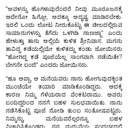
“ಅವಳನ್ನು ಹೊಗಳುವುದೆಂದರೆ ನೀವು ಮೂರೂಜನಕ್ಕೆ
ಅದೇನೋ ಹಿಗ್ಗೋ, ಅದಕ್ಕೂ ಅದೃಷ್ಟ ಮಾಡಿರಬೇಕು.
ಇರಲಿ ಒಂದು ಲೋಟ ನೀರುಕೊಟ್ಟು ಈ ಚೀಲದಲ್ಲಿರುವ
ಸಾಮಾನುಗಳನ್ನು ತೆಗೆದು ಒಳಗಿಡಿ ನಾಣಜ್ಜಾ” ಎಂದು
ಹೇಳುತ್ತಾ ತಾನು ಅಲ್ಲಿಯೆ ಕುಳಿತ ಶ್ರೀನಿವಾಸ. ಮಗನು
ತಾವಿದ್ದ ಕಡೆಯಲ್ಲಿಯೇ ಕುಳಿತದ್ದು ಕಂಡು ಜೋಯಿಸರು
“ಹೋಗಿದ್ದ ಕಡೆ ಪೂಜೆಯೆಲ್ಲ ಸಾಂಗವಾಗಿ ನಡೆಯಿತೇ?
ಬೇಗನೇ ಬಂದೆ” ಎಂದರು ಜೋಯಿಸರು.
“ಹೂ ಅಪ್ಪಾ, ಆ ಮನೆಯವರು ನಾನು ಹೋಗುವುದಕ್ಕಿಂತ
ಮುಂಚೆಯೇ ತಯಾರಿ ಮಾಡಿಕೊಂಡಿದ್ದರು. ಅದಕ್ಕೆ
ಕಾರಣ ನಿಮ್ಮ ಗೆಳೆಯರಾದ ವೆಂಕಟರಾಮು. ಅವರು
ಬಂದಿದ್ದರಿಂದ ನನಗೆ ಬಹಳ ಸುಲಭವಾಯಿತು. ನಾನು
ನಡೆಸಿಕೊಟ್ಟ ಪೂಜೆ ನೋಡಿ ತುಂಬ ಸಂತೋಷಪಟ್ಟರು.
ನಿಮ್ಮನ್ನು, ಮನೆಯವರೆಲ್ಲರನ್ನೂ ಬಹಳ
ವಿಚಾರಿಸಿಕೊಂಡರು. ನನ್ನ ಮದುವೆಯ ಸಂದರ್ಭದಲ್ಲಿ