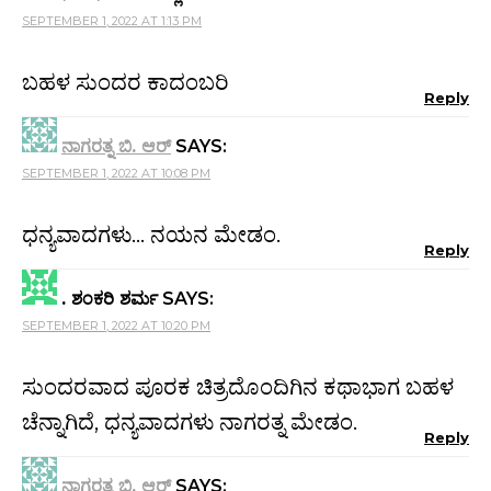
SEPTEMBER 1, 2022 AT 1:13 PM
ಬಹಳ ಸುಂದರ ಕಾದಂಬರಿ
Reply
ನಾಗರತ್ನ ಬಿ. ಆರ್
SAYS:
SEPTEMBER 1, 2022 AT 10:08 PM
ಧನ್ಯವಾದಗಳು… ನಯನ ಮೇಡಂ.
Reply
. ಶಂಕರಿ ಶರ್ಮ
SAYS:
SEPTEMBER 1, 2022 AT 10:20 PM
ಸುಂದರವಾದ ಪೂರಕ ಚಿತ್ರದೊಂದಿಗಿನ ಕಥಾಭಾಗ ಬಹಳ
ಚೆನ್ನಾಗಿದೆ, ಧನ್ಯವಾದಗಳು ನಾಗರತ್ನ ಮೇಡಂ.
Reply
ನಾಗರತ್ನ ಬಿ. ಆರ್
SAYS: