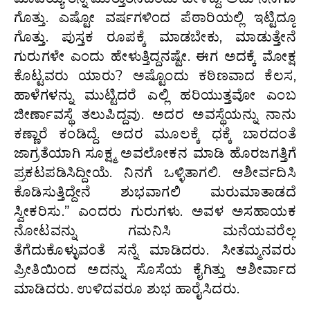
ಗೊತ್ತು. ಎಷ್ಟೋ ವರ್ಷಗಳಿಂದ ಪೆಠಾರಿಯಲ್ಲಿ ಇಟ್ಟಿದ್ದೂ
ಗೊತ್ತು. ಪುಸ್ತಕ ರೂಪಕ್ಕೆ ಮಾಡಬೇಕು, ಮಾಡುತ್ತೇನೆ
ಗುರುಗಳೇ ಎಂದು ಹೇಳುತ್ತಿದ್ದನಷ್ಟೇ. ಈಗ ಅದಕ್ಕೆ ಮೋಕ್ಷ
ಕೊಟ್ಟವರು ಯಾರು? ಅಷ್ಟೊಂದು ಕಠಿಣವಾದ ಕೆಲಸ,
ಹಾಳೆಗಳನ್ನು ಮುಟ್ಟಿದರೆ ಎಲ್ಲಿ ಹರಿಯುತ್ತವೋ ಎಂಬ
ಜೀರ್ಣಾವಸ್ಥೆ ತಲುಪಿದ್ದವು. ಅದರ ಅವಸ್ಥೆಯನ್ನು ನಾನು
ಕಣ್ಣಾರೆ ಕಂಡಿದ್ದೆ. ಅದರ ಮೂಲಕ್ಕೆ ಧಕ್ಕೆ ಬಾರದಂತೆ
ಜಾಗ್ರತೆಯಾಗಿ ಸೂಕ್ಷ್ಮ ಅವಲೋಕನ ಮಾಡಿ ಹೊರಜಗತ್ತಿಗೆ
ಪ್ರಕಟಪಡಿಸಿದ್ದೀಯೆ. ನಿನಗೆ ಒಳ್ಳಿತಾಗಲಿ. ಆಶೀರ್ವದಿಸಿ
ಕೊಡಿಸುತ್ತಿದ್ದೇನೆ ಶುಭವಾಗಲಿ ಮರುಮಾತಾಡದೆ
ಸ್ವೀಕರಿಸು.” ಎಂದರು ಗುರುಗಳು. ಅವಳ ಅಸಹಾಯಕ
ನೋಟವನ್ನು ಗಮನಿಸಿ ಮನೆಯವರೆಲ್ಲ
ತೆಗೆದುಕೊಳ್ಳುವಂತೆ ಸನ್ನೆ ಮಾಡಿದರು. ಸೀತಮ್ಮನವರು
ಪ್ರೀತಿಯಿಂದ ಅದನ್ನು ಸೊಸೆಯ ಕೈಗಿತ್ತು ಆಶೀರ್ವಾದ
ಮಾಡಿದರು. ಉಳಿದವರೂ ಶುಭ ಹಾರೈಸಿದರು.