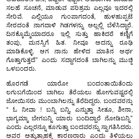
ಸಲಹೆ ಸೂಚನೆ, ಮಾಡುವ ಪರಿಶ್ರಮ ಎಲ್ಲವೂ ಇದರಲ್ಲಿ
ಸೇರಿವೆ. ಎಲ್ಲಿಯೂ ಗುಂಪಾಗದಂತೆ, ಹುಳಹುಪ್ಪಟೆ
ಸೇರದಂತೆ ನಾಗದಾಳಿ ಗಿಡಗಳನ್ನು ಅಲ್ಲಲ್ಲಿ ಬೆಳೆಸಿದ್ದಾರೆ.
ದಿನಕ್ಕೊಮ್ಮೆಯಾದರೂ ಇಲ್ಲಿ ಸುತ್ತು ಹಾಕಿದರೆ ಕಣ್ಣಿಗೆ
ತಂಪು, ಮನಸ್ಸಿಗೆ ಹಿತ. ನೀವೂ ಅದನ್ನು ರೂಢಿ
ಮಾಡಿಕೊಳ್ಳಿ. ಆಗ ನಾನು ಹೇಳಿದ ಮಾತಿನ ಅರ್ಥ
ಗೊತ್ತಾಗುತ್ತದೆ” ಎಂದು ಸದ್ದಾಗದಂತೆ ಬಾಗಿಲನ್ನು ಮುಚ್ಚಿ
ಒಳಬಂದರು.
ಹೊರಗಡೆ ಯಾರೋ ಬಂದಂತಾಯಿತೆಂದು
ಲಗುಬಗೆಯಿಂದ ಬಾಗಿಲು ತೆರೆಯಲು ಹೋಗುವಷ್ಟರಲ್ಲಿ
ಜೋಯಿಸರು ಮುಂಬಾಗಿಲನ್ನು ತೆರೆದಿದ್ದರು. ಬಂದವರನ್ನು
“ ಓ ನೀವಾ ! ಬನ್ನಿ ಬನ್ನಿ, ಎನ್ನುತ್ತಾ ಸೀತೂ, ಶೀನಾ,
ಭಾಗ್ಯಮ್ಮಾ ಬೇಗಬನ್ನಿ ಯಾರು ಬಂದಿದ್ದಾರೆ ನೋಡಿಬನ್ನಿ”
ಎಂದು ಎಲ್ಲರನ್ನೂ ಕೂಗುತ್ತಾ ಬಂದವರನ್ನು ಸ್ವಾಗತಿಸಿದರು.
ಅವರ ಅತ್ಯುತ್ಸಾಹಕ್ಕೆ ಕಾರಣರಾರು ಎಂದು ತಿಳಿಯಲು