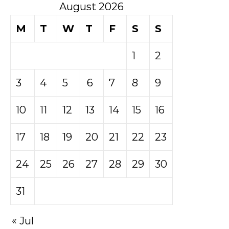
August 2026
M
T
W
T
F
S
S
1
2
3
4
5
6
7
8
9
10
11
12
13
14
15
16
17
18
19
20
21
22
23
24
25
26
27
28
29
30
31
« Jul