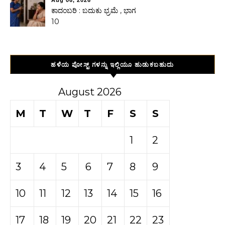
Aug 06, 2026
ಕಾದಂಬರಿ : ಬದುಕು ಭ್ರಮೆ , ಭಾಗ
10
ಹಳೆಯ ಪೋಸ್ಟ್ ಗಳನ್ನು ಇಲ್ಲಿಯೂ ಹುಡುಕಬಹುದು
August 2026
M
T
W
T
F
S
S
1
2
3
4
5
6
7
8
9
10
11
12
13
14
15
16
17
18
19
20
21
22
23