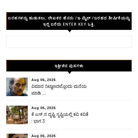
ಬರಹಗಳನ್ನು ಹುಡುಕಲು, ಲೇಖಕರ ಹೆಸರು /ಇ-ಮೈಲ್ /ಬರಹದ ಶೀರ್ಷಿಕೆಯನ್ನು
ಇಲ್ಲಿ ಬರೆದು ENTER KEY ಒತ್ತಿ.
Search for:
ಇತ್ತೀಚಿನ ಪುಟಗಳು
Aug 06, 2026
ವಿಮಾನ ನಿಲ್ದಾಣದಲ್ಲೊಂದು ಮನೆಯ
ಮಾಡಿ ….
Aug 06, 2026
ಕೆ ಎಸ್ ನ ದೃಷ್ಟಿ ಸೃಷ್ಟಿಯಲ್ಲಿ ಕವಿ ಕವಿತೆ
: ಭಾಗ 3
Aug 06, 2026