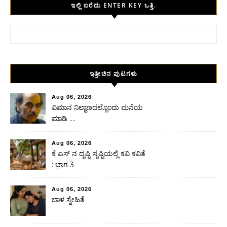
ಇಲ್ಲಿ ಬರೆದು ENTER KEY ಒತ್ತಿ.
Search for:
ಇತ್ತೀಚಿನ ಪುಟಗಳು
Aug 06, 2026
ವಿಮಾನ ನಿಲ್ದಾಣದಲ್ಲೊಂದು ಮನೆಯ
ಮಾಡಿ ….
Aug 06, 2026
ಕೆ ಎಸ್ ನ ದೃಷ್ಟಿ ಸೃಷ್ಟಿಯಲ್ಲಿ ಕವಿ ಕವಿತೆ
: ಭಾಗ 3
Aug 06, 2026
ಬಾಳ ಸ್ನೇಹಿತೆ