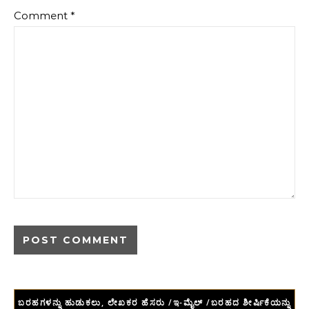
Comment
*
ಬರಹಗಳನ್ನು ಹುಡುಕಲು, ಲೇಖಕರ ಹೆಸರು /ಇ-ಮೈಲ್ /ಬರಹದ ಶೀರ್ಷಿಕೆಯನ್ನು