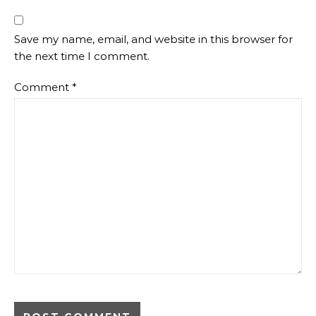
Save my name, email, and website in this browser for
the next time I comment.
Comment
*