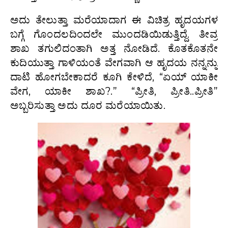
ಅದು ತೇಲುತ್ತಾ ಮರೆಯಾದಾಗ ಈ ವಿಚಿತ್ರ ಹೃದಯಗಳ
ಬಗ್ಗೆ ಗೊಂದಲದಿಂದಲೇ ಮುಂದಡಿಯಿಡುತ್ತಿದ್ದೆ. ತೀವ್ರ
ಶಾಖ ತಗುಲಿದಂತಾಗಿ ಅತ್ತ ನೋಡಿದೆ. ಕೊತಕೊತನೇ
ಕುದಿಯುತ್ತಾ ಗಾಳಿಯಂತೆ ವೇಗವಾಗಿ ಆ ಹೃದಯ ನನ್ನನ್ನು
ದಾಟಿ ಹೋಗಬೇಕಾದರೆ ಕೂಗಿ ಕೇಳಿದೆ, “ಏಯ್ ಯಾಕೀ
ವೇಗ, ಯಾಕೀ ಶಾಖ?.” “ಪ್ರೀತಿ, ಪ್ರೀತಿ..ಪ್ರೀತಿ”
ಅಬ್ಬರಿಸುತ್ತಾ ಅದು ದೂರ ಮರೆಯಾಯಿತು.