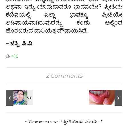
ಅಥವಾ ಇನ್ನು ಯಾವುದಾದರೂ ಭಾವನೆಯೇ? ಪ್ರೀತಿಯ
ಕಣಿವೆಯಲ್ಲಿ ಎಲ್ಲಾ ಭಾವಕ್ಕೂ ಪ್ರೀತಿಯೇ
ಅಡಿಪಾಯವಾಗಿರುವುದನ್ನು ಕಂಡು ಅಲ್ಲಿಂದ
ಹೊರಬರುವ ದಾರಿಯತ್ತ ದೌಡಾಯಿಸಿದೆ.
– ಜೆಸ್ಸಿ ಪಿ.ವಿ
+10
2 Comments
2 Comments on “
ಪ್ರೀತಿಯೆಂಬ ಮಾಯೆ‌..
”