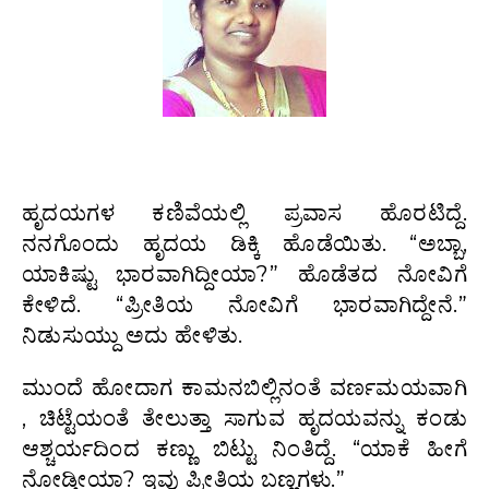
ಹೃದಯಗಳ ಕಣಿವೆಯಲ್ಲಿ ಪ್ರವಾಸ ಹೊರಟಿದ್ದೆ.
ನನಗೊಂದು ಹೃದಯ ಡಿಕ್ಕಿ ಹೊಡೆಯಿತು. “ಅಬ್ಬಾ,
ಯಾಕಿಷ್ಟು ಭಾರವಾಗಿದ್ದೀಯಾ?” ಹೊಡೆತದ ನೋವಿಗೆ
ಕೇಳಿದೆ. “ಪ್ರೀತಿಯ ನೋವಿಗೆ ಭಾರವಾಗಿದ್ದೇನೆ.”
ನಿಡುಸುಯ್ದು ಅದು ಹೇಳಿತು.
ಮುಂದೆ ಹೋದಾಗ ಕಾಮನಬಿಲ್ಲಿನಂತೆ ವರ್ಣಮಯವಾಗಿ
, ಚಿಟ್ಟೆಯಂತೆ ತೇಲುತ್ತಾ ಸಾಗುವ ಹೃದಯವನ್ನು ಕಂಡು
ಆಶ್ಚರ್ಯದಿಂದ ಕಣ್ಣು ಬಿಟ್ಟು ನಿಂತಿದ್ದೆ. “ಯಾಕೆ ಹೀಗೆ
ನೋಡ್ತೀಯಾ? ಇವು ಪ್ರೀತಿಯ ಬಣ್ಣಗಳು.”