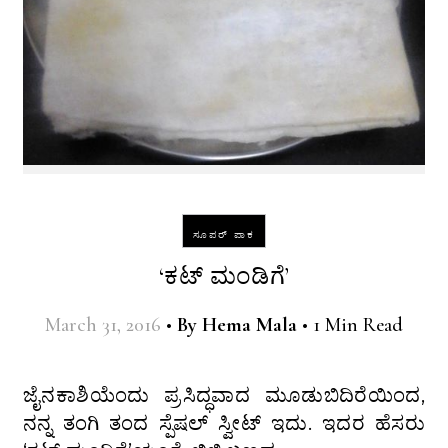
ಸೂಪರ್ ಪಾಕ
‘ಕಟ್ ಮಂಡಿಗೆ’
March 31, 2016
•
By
Hema Mala
•
1 Min Read
ಜೈನಕಾಶಿಯೆಂದು ಪ್ರಸಿದ್ಧವಾದ ಮೂಡುಬಿದಿರೆಯಿಂದ,
ನನ್ನ ತಂಗಿ ತಂದ ಸ್ಪೆಷಲ್ ಸ್ವೀಟ್ ಇದು. ಇದರ ಹೆಸರು