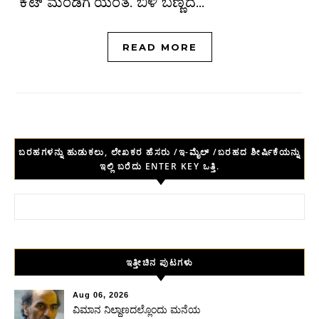
‘ಕಟ್ ಮಂಡಿಗೆ’ಯಂತೆ. ಬಿಳಿ ಬಣ್ಣದ…
READ MORE
ಬರಹಗಳನ್ನು ಹುಡುಕಲು, ಲೇಖಕರ ಹೆಸರು /ಇ-ಮೈಲ್ /ಬರಹದ ಶೀರ್ಷಿಕೆಯನ್ನು
ಇಲ್ಲಿ ಬರೆದು ENTER KEY ಒತ್ತಿ.
Search for:
ಇತ್ತೀಚಿನ ಪುಟಗಳು
Aug 06, 2026
ವಿಮಾನ ನಿಲ್ದಾಣದಲ್ಲೊಂದು ಮನೆಯ