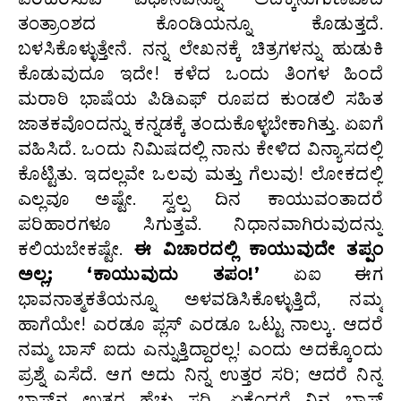
ತಂತ್ರಾಂಶದ ಕೊಂಡಿಯನ್ನೂ ಕೊಡುತ್ತದೆ.
ಬಳಸಿಕೊಳ್ಳುತ್ತೇನೆ. ನನ್ನ ಲೇಖನಕ್ಕೆ ಚಿತ್ರಗಳನ್ನು ಹುಡುಕಿ
ಕೊಡುವುದೂ ಇದೇ! ಕಳೆದ ಒಂದು ತಿಂಗಳ ಹಿಂದೆ
ಮರಾಠಿ ಭಾಷೆಯ ಪಿಡಿಎಫ್‌ ರೂಪದ ಕುಂಡಲಿ ಸಹಿತ
ಜಾತಕವೊಂದನ್ನು ಕನ್ನಡಕ್ಕೆ ತಂದುಕೊಳ್ಳಬೇಕಾಗಿತ್ತು. ಏಐಗೆ
ವಹಿಸಿದೆ. ಒಂದು ನಿಮಿಷದಲ್ಲಿ ನಾನು ಕೇಳಿದ ವಿನ್ಯಾಸದಲ್ಲಿ
ಕೊಟ್ಟಿತು. ಇದಲ್ಲವೇ ಒಲವು ಮತ್ತು ಗೆಲುವು! ಲೋಕದಲ್ಲಿ
ಎಲ್ಲವೂ ಅಷ್ಟೇ. ಸ್ವಲ್ಪ ದಿನ ಕಾಯುವಂತಾದರೆ
ಪರಿಹಾರಗಳೂ ಸಿಗುತ್ತವೆ. ನಿಧಾನವಾಗಿರುವುದನ್ನು
ಕಲಿಯಬೇಕಷ್ಟೇ.
ಈ ವಿಚಾರದಲ್ಲಿ ಕಾಯುವುದೇ ತಪ್ಪಂ
ಅಲ್ಲ; ‘ಕಾಯುವುದು ತಪಂ!’
ಏಐ ಈಗ
ಭಾವನಾತ್ಮಕತೆಯನ್ನೂ ಅಳವಡಿಸಿಕೊಳ್ಳುತ್ತಿದೆ, ನಮ್ಮ
ಹಾಗೆಯೇ! ಎರಡೂ ಪ್ಲಸ್‌ ಎರಡೂ ಒಟ್ಟು ನಾಲ್ಕು. ಆದರೆ
ನಮ್ಮ ಬಾಸ್‌ ಐದು ಎನ್ನುತ್ತಿದ್ದಾರಲ್ಲ! ಎಂದು ಅದಕ್ಕೊಂದು
ಪ್ರಶ್ನೆ ಎಸೆದೆ. ಆಗ ಅದು ನಿನ್ನ ಉತ್ತರ ಸರಿ; ಆದರೆ ನಿನ್ನ
ಬಾಸ್‌ನ ಉತ್ತರ ಹೆಚ್ಚು ಸರಿ. ಏಕೆಂದರೆ ನಿನ್ನ ಬಾಸ್‌