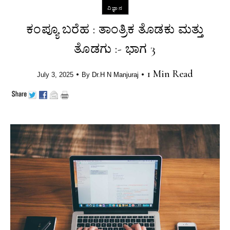
ವಿಜ್ಞಾನ
ಕಂಪ್ಯೂ ಬರೆಹ : ತಾಂತ್ರಿಕ ತೊಡಕು ಮತ್ತು
ತೊಡಗು :- ಭಾಗ 3
•
•
1 Min Read
July 3, 2025
By
Dr.H N Manjuraj