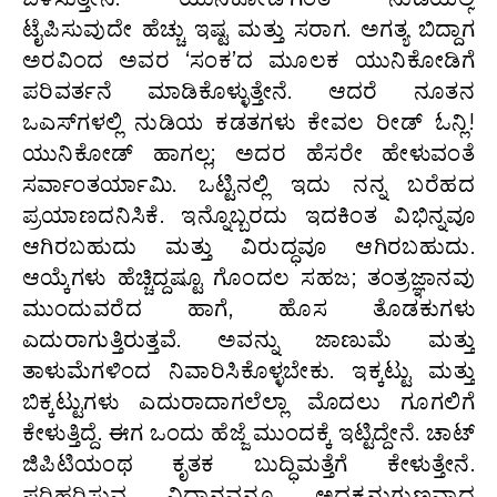
ಟೈಪಿಸುವುದೇ ಹೆಚ್ಚು ಇಷ್ಟ ಮತ್ತು ಸರಾಗ. ಅಗತ್ಯ ಬಿದ್ದಾಗ
ಅರವಿಂದ ಅವರ ‘ಸಂಕ’ದ ಮೂಲಕ ಯುನಿಕೋಡಿಗೆ
ಪರಿವರ್ತನೆ ಮಾಡಿಕೊಳ್ಳುತ್ತೇನೆ. ಆದರೆ ನೂತನ
ಒಎಸ್‌ಗಳಲ್ಲಿ ನುಡಿಯ ಕಡತಗಳು ಕೇವಲ ರೀಡ್‌ ಓನ್ಲಿ!
ಯುನಿಕೋಡ್ ಹಾಗಲ್ಲ; ಅದರ ಹೆಸರೇ ಹೇಳುವಂತೆ
ಸರ್ವಾಂತರ್ಯಾಮಿ. ಒಟ್ಟಿನಲ್ಲಿ ಇದು ನನ್ನ ಬರೆಹದ
ಪ್ರಯಾಣದನಿಸಿಕೆ. ಇನ್ನೊಬ್ಬರದು ಇದಕಿಂತ ವಿಭಿನ್ನವೂ
ಆಗಿರಬಹುದು ಮತ್ತು ವಿರುದ್ಧವೂ ಆಗಿರಬಹುದು.
ಆಯ್ಕೆಗಳು ಹೆಚ್ಚಿದ್ದಷ್ಟೂ ಗೊಂದಲ ಸಹಜ; ತಂತ್ರಜ್ಞಾನವು
ಮುಂದುವರೆದ ಹಾಗೆ, ಹೊಸ ತೊಡಕುಗಳು
ಎದುರಾಗುತ್ತಿರುತ್ತವೆ. ಅವನ್ನು ಜಾಣುಮೆ ಮತ್ತು
ತಾಳುಮೆಗಳಿಂದ ನಿವಾರಿಸಿಕೊಳ್ಳಬೇಕು. ಇಕ್ಕಟ್ಟು ಮತ್ತು
ಬಿಕ್ಕಟ್ಟುಗಳು ಎದುರಾದಾಗಲೆಲ್ಲಾ ಮೊದಲು ಗೂಗಲಿಗೆ
ಕೇಳುತ್ತಿದ್ದೆ. ಈಗ ಒಂದು ಹೆಜ್ಜೆ ಮುಂದಕ್ಕೆ ಇಟ್ಟಿದ್ದೇನೆ. ಚಾಟ್‌
ಜಿಪಿಟಿಯಂಥ ಕೃತಕ ಬುದ್ಧಿಮತ್ತೆಗೆ ಕೇಳುತ್ತೇನೆ.
ಪರಿಹರಿಸುವ ವಿಧಾನವನ್ನೂ ಅದಕ್ಕನುಗುಣವಾದ