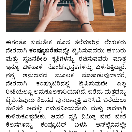
ಈಗಂತೂ ಬಹುತೇಕ ಹೊಸ ತಲೆಮಾರಿನ ಲೇಖಕರು
ನೇರವಾಗಿ
ಕಂಪ್ಯೂಬರೆಹ
ವನ್ನೇ ಟೈಪಿಸುವವರು; ಹಳಬರು
ಮತ್ತು ಸೃಜನಶೀಲ ಕೃತಿಗಳನ್ನು ರಚಿಸುವವರು ಮಾತ್ರ
ಇನ್ನೂ ಬಿಳಿಹಾಳೆ, ನೋಟ್‌ಪುಸ್ತಕಗಳನ್ನು ಬಳಸುತ್ತಿದ್ದಾರೆ.
ನನ್ನ ಅನುಭವದ ಮೂಲಕ ಮಾತಾಡುವುದಾದರೆ,
ನೇರವಾಗಿ ಕಂಪ್ಯೂಟರಿನಲ್ಲಿ ಟೈಪಿಸುವುದೇ ಎಲ್ಲ
ರೀತಿಯಲ್ಲೂ ಅನುಕೂಲಕಾರಿಯಾಗಿದೆ. ಬರೆದು ಮತ್ತದನ್ನು
ಟೈಪಿಸುವುದು ಕೆಲಸದ ಪುನರಾವೃತ್ತಿ ಎನಿಸಿದೆ. ಬರೆಯಲು
ಕುಳಿತರೆ ಅದಕ್ಕೇ ಗಮನವೀಯಬೇಕು ಮತ್ತು ಅದಕ್ಕಾಗಿ
ಕುಳಿತುಕೊಳ್ಳಬೇಕು. ಆದರೆ ವೃತ್ತಿ ನಿಮಿತ್ತ ಬೇರೆ ಬೇರೆ
ಕೆಲಸಗಳನ್ನು ಕಂಪ್ಯೂಟರ್ ಬಳಸಿ ಆನ್‌ಲೈನಿನಲ್ಲೇ