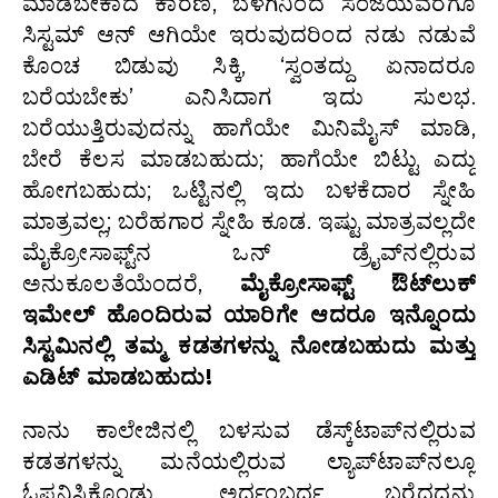
ಮಾಡಬೇಕಾದ ಕಾರಣ, ಬೆಳಗಿನಿಂದ ಸಂಜೆಯವರೆಗೂ
ಸಿಸ್ಟಮ್ ಆನ್ ಆಗಿಯೇ ಇರುವುದರಿಂದ ನಡು ನಡುವೆ
ಕೊಂಚ ಬಿಡುವು ಸಿಕ್ಕಿ, ‘ಸ್ವಂತದ್ದು ಏನಾದರೂ
ಬರೆಯಬೇಕು’ ಎನಿಸಿದಾಗ ಇದು ಸುಲಭ.
ಬರೆಯುತ್ತಿರುವುದನ್ನು ಹಾಗೆಯೇ ಮಿನಿಮೈಸ್ ಮಾಡಿ,
ಬೇರೆ ಕೆಲಸ ಮಾಡಬಹುದು; ಹಾಗೆಯೇ ಬಿಟ್ಟು ಎದ್ದು
ಹೋಗಬಹುದು; ಒಟ್ಟಿನಲ್ಲಿ ಇದು ಬಳಕೆದಾರ ಸ್ನೇಹಿ
ಮಾತ್ರವಲ್ಲ; ಬರೆಹಗಾರ ಸ್ನೇಹಿ ಕೂಡ. ಇಷ್ಟು ಮಾತ್ರವಲ್ಲದೇ
ಮೈಕ್ರೋಸಾಫ್ಟ್‌ನ ಒನ್ ಡ್ರೈವ್‌ನಲ್ಲಿರುವ
ಅನುಕೂಲತೆಯೆಂದರೆ,
ಮೈಕ್ರೋಸಾಫ್ಟ್‌ ಔಟ್‌ಲುಕ್
ಇಮೇಲ್ ಹೊಂದಿರುವ ಯಾರಿಗೇ ಆದರೂ ಇನ್ನೊಂದು
ಸಿಸ್ಟಮಿನಲ್ಲಿ ತಮ್ಮ ಕಡತಗಳನ್ನು ನೋಡಬಹುದು ಮತ್ತು
ಎಡಿಟ್ ಮಾಡಬಹುದು!
ನಾನು ಕಾಲೇಜಿನಲ್ಲಿ ಬಳಸುವ ಡೆಸ್ಕ್‌ಟಾಪ್‌ನಲ್ಲಿರುವ
ಕಡತಗಳನ್ನು ಮನೆಯಲ್ಲಿರುವ ಲ್ಯಾಪ್‌ಟಾಪ್‌ನಲ್ಲೂ
ಓಪನಿಸಿಕೊಂಡು, ಅರ್ಧಂಬರ್ಧ ಬರೆದದ್ದನ್ನು