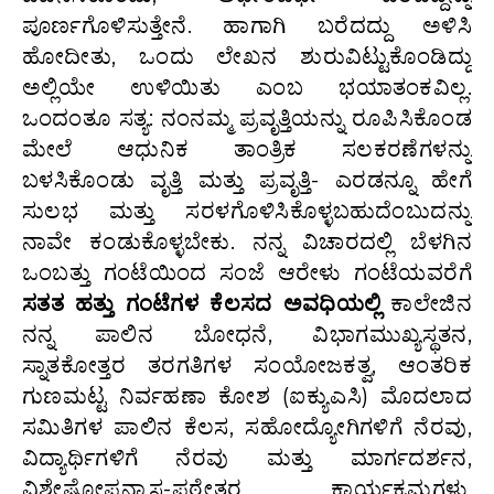
ಪೂರ್ಣಗೊಳಿಸುತ್ತೇನೆ. ಹಾಗಾಗಿ ಬರೆದದ್ದು ಅಳಿಸಿ
ಹೋದೀತು, ಒಂದು ಲೇಖನ ಶುರುವಿಟ್ಟುಕೊಂಡಿದ್ದು
ಅಲ್ಲಿಯೇ ಉಳಿಯಿತು ಎಂಬ ಭಯಾತಂಕವಿಲ್ಲ.
ಒಂದಂತೂ ಸತ್ಯ: ನಂನಮ್ಮ ಪ್ರವೃತ್ತಿಯನ್ನು ರೂಪಿಸಿಕೊಂಡ
ಮೇಲೆ ಆಧುನಿಕ ತಾಂತ್ರಿಕ ಸಲಕರಣೆಗಳನ್ನು
ಬಳಸಿಕೊಂಡು ವೃತ್ತಿ ಮತ್ತು ಪ್ರವೃತ್ತಿ- ಎರಡನ್ನೂ ಹೇಗೆ
ಸುಲಭ ಮತ್ತು ಸರಳಗೊಳಿಸಿಕೊಳ್ಳಬಹುದೆಂಬುದನ್ನು
ನಾವೇ ಕಂಡುಕೊಳ್ಳಬೇಕು. ನನ್ನ ವಿಚಾರದಲ್ಲಿ ಬೆಳಗಿನ
ಒಂಬತ್ತು ಗಂಟೆಯಿಂದ ಸಂಜೆ ಆರೇಳು ಗಂಟೆಯವರೆಗೆ
ಸತತ
ಹತ್ತು
ಗಂಟೆಗಳ
ಕೆಲಸದ
ಅವಧಿಯಲ್ಲಿ
ಕಾಲೇಜಿನ
ನನ್ನ ಪಾಲಿನ ಬೋಧನೆ, ವಿಭಾಗಮುಖ್ಯಸ್ಥತನ,
ಸ್ನಾತಕೋತ್ತರ ತರಗತಿಗಳ ಸಂಯೋಜಕತ್ವ, ಆಂತರಿಕ
ಗುಣಮಟ್ಟ ನಿರ್ವಹಣಾ ಕೋಶ (ಐಕ್ಯುಎಸಿ) ಮೊದಲಾದ
ಸಮಿತಿಗಳ ಪಾಲಿನ ಕೆಲಸ, ಸಹೋದ್ಯೋಗಿಗಳಿಗೆ ನೆರವು,
ವಿದ್ಯಾರ್ಥಿಗಳಿಗೆ ನೆರವು ಮತ್ತು ಮಾರ್ಗದರ್ಶನ,
ವಿಶೇಷೋಪನ್ಯಾಸ-ಪಠ್ಯೇತರ ಕಾರ್ಯಕ್ರಮಗಳು,