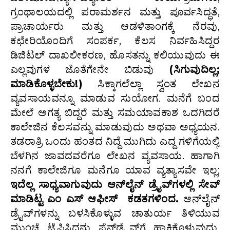
ಗ್ರಂಥಾಲಯದಲ್ಲಿ ಪರಾಮರ್ಶನ ಮತ್ತು ಪೂರ್ವಸಿದ್ಧತೆ,
ಪ್ರಾಚಾರ್ಯರು ಮತ್ತು ಆಡಳಿತಾಂಗಕ್ಕೆ ನೆರವು,
ಕಛೇರಿಯೊಂದಿಗೆ ಸಂಪರ್ಕ, ಕೆಲಸ ನಿರ್ವಹಿಸಿದ್ದರ
ಡಿಜಿಟಲ್ ದಾಖಲೀಕರಣ, ಹೊಸತನ್ನು ಕಲಿಯುವುದು ಈ
ಎಲ್ಲವುಗಳ ಜೊತೆಗೇನೇ ಬಿಡುವು
(
ಸಿಗುವುದಿಲ್ಲ;
ಮಾಡಿಕೊಳ್ಳಬೇಕು!)
ಸಿಕ್ಕಾಗಲೆಲ್ಲಾ ಸ್ವಂತ ಲೇಖನ
ವ್ಯವಸಾಯವನ್ನೂ ಮಾಡುವ ಸುಯೋಗ. ಮನೆಗೆ ಬಂದ
ಮೇಲೆ ಅಗತ್ಯ ಬಿದ್ದರೆ ಮತ್ತು ಸಮಯಾವಕಾಶ ಒದಗಿದರೆ
ಕಾಲೇಜಿನ ಕೆಲಸವನ್ನು ಮಾಡುವುದು ಅಥವಾ ಅಧ್ಯಯನ.
ತಡರಾತ್ರಿ ಒಂದು ಹಂತದ ನಿದ್ದೆ ಮುಗಿದು ಎದ್ದ ಗಳಿಗೆಯಲ್ಲಿ
ಬೆಳಗಿನ ಜಾವದವರೆಗೂ ಲೇಖನ ವ್ಯವಸಾಯ. ಹಾಗಾಗಿ
ನನಗೆ ಕಾಲೇಜಿಗೂ ಮನೆಗೂ ಯಾವ ವ್ಯತ್ಯಾಸವೇ ಇಲ್ಲ;
ಇದೆಲ್ಲ
ಸಾಧ್ಯವಾಗುವುದು
ಆನ್
ಲೈನ್
ಡ್ರೈವ್
ಗಳಲ್ಲಿ
ಸೇವ್
ಮಾಡಿಟ್ಟ
ಎಂ
ಎಸ್
ಆಫೀಸ್
ಕಡತಗಳಿಂದ
.
ಆನ್‌ಲೈನ್
ಡ್ರೈವ್‌ಗಳನ್ನು ಬಳಸಿಕೊಳ್ಳುವ ಚಾತುರ್ಯ ತಿಳಿಯುವ
ಮುಂಚೆ ಟೈಪಿಸಿದ್ದನ್ನು ಪೆನ್‌ಡ್ರೈವ್‌ಗೆ ಹಾಕಿಕೊಳ್ಳುವುದು,