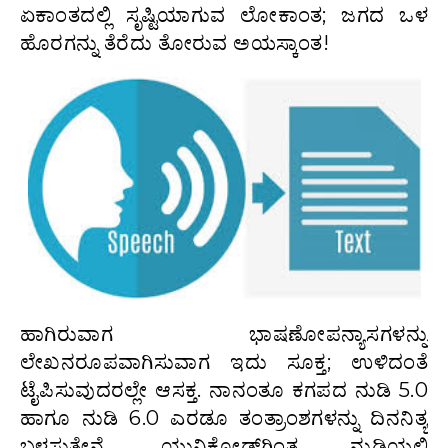
ಏಕಾಂತದಲ್ಲಿ ಸೃಷ್ಟಿಯಾಗುವ ಲೋಕಾಂತ; ಜಗದ ಒಳ
ಹೊರಗನ್ನು ತೆರೆದು ತೋರುವ ಅಯಸ್ಕಾಂತ!
ಹಾಗಿರುವಾಗ ಭಾಷಣೋಪನ್ಯಾಸಗಳನ್ನು
ಲೇಖನರೂಪವಾಗಿಸುವಾಗ ಇದು ಸೂಕ್ತ; ಉಳಿದಂತೆ
ಟೈಪಿಸುವುದರಲ್ಲೇ ಆಸಕ್ತ. ನಾನಂತೂ ಕಗಪದ ನುಡಿ 5.0
ಹಾಗೂ ನುಡಿ 6.0 ಎರಡೂ ತಂತ್ರಾಂಶಗಳನ್ನು ದಿನನಿತ್ಯ
ಬಳಸುತ್ತೇನೆ. ಯುನಿಕೋಡ್‌ಗಿಂತ ನುಡಿಯಲ್ಲಿ