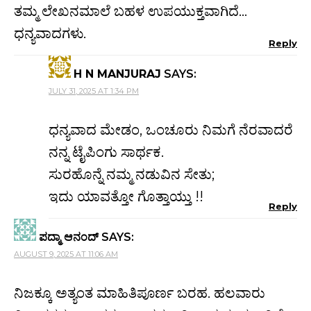
ತಮ್ಮ ಲೇಖನಮಾಲೆ ಬಹಳ ಉಪಯುಕ್ತವಾಗಿದೆ…
ಧನ್ಯವಾದಗಳು.
Reply
H N MANJURAJ
SAYS:
JULY 31, 2025 AT 1:34 PM
ಧನ್ಯವಾದ ಮೇಡಂ, ಒಂಚೂರು ನಿಮಗೆ ನೆರವಾದರೆ
ನನ್ನ ಟೈಪಿಂಗು ಸಾರ್ಥಕ.
ಸುರಹೊನ್ನೆ ನಮ್ಮ ನಡುವಿನ ಸೇತು;
ಇದು ಯಾವತ್ತೋ ಗೊತ್ತಾಯ್ತು !!
Reply
ಪದ್ಮಾ ಆನಂದ್
SAYS:
AUGUST 9, 2025 AT 11:06 AM
ನಿಜಕ್ಕೂ ಅತ್ಯಂತ ಮಾಹಿತಿಪೂರ್ಣ ಬರಹ. ಹಲವಾರು