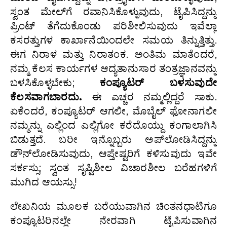
ಸ್ವಂತ ಮೇಲ್‌ಗೆ ರವಾನಿಸಿಕೊಳ್ಳುವುದು, ಟೈಪಿಸಿದ್ದನ್ನು
ಪ್ರಿಂಟ್ ತೆಗೆದುಕೊಂಡು ಪರಿಶೀಲಿಸುವುದು ಇವೆಲ್ಲಾ
ಕಸರತ್ತುಗಳ ಕಾರ್ಖಾನೆಯಿಂದಲೇ ಸಮಯ ತಿನ್ನುತ್ತಿತ್ತು.
ಈಗ ನಿರಾಳ ಮತ್ತು ನಿರಾತಂಕ. ಅಂತಿಮ ಮಾತೆಂದರೆ,
ನಮ್ಮ ಕೆಲಸ ಕಾರ್ಯಗಳ ಆದ್ಯತಾನುಸಾರ ತಂತ್ರಜ್ಞಾನವನ್ನು
ಬಳಸಿಕೊಳ್ಳಬೇಕು;
ಕಂಪ್ಯೂಟರ್
ಬಳಸುವುದೇ
ಕೆಲಸವಾಗಬಾರದು
.
ಈ ಎಚ್ಚರ ನಮ್ಮಲ್ಲಿದ್ದರೆ ಸಾಕು.
ಏಕೆಂದರೆ, ಕಂಪ್ಯೂಟರ್ ಆಗಲೀ, ಮೊಬೈಲ್ ಫೋನಾಗಲೀ
ನಮ್ಮನ್ನು ಎಲ್ಲಿಂದ ಎಲ್ಲಿಗೋ ಕರೆದೊಯ್ದು ಕಂಗಾಲಾಗಿಸಿ
ಬಿಡುತ್ತದೆ. ಬರೀ ಇನ್ನೊಬ್ಬರು ಅಪ್‌ಲೋಡಿಸಿದ್ದನ್ನು
ಡೌನ್‌ಲೋಡಿಸುವುದು, ಆಪ್ತೇಷ್ಟರಿಗೆ ಕಳಿಸುವುದು ಇವೇ
ಸರ್ಕಸ್ಸು; ಸ್ವಂತ ಸೃಷ್ಟಿಶೀಲ ವಿಚಾರಶೀಲ ಬರೆಹಗಳಿಗೆ
ಮುಗಿದ ಆಯಸ್ಸು!
ಲೇಖನಿಯ ಮೂಲಕ ಬರೆಯುವಾಗಿನ ಚಿಂತನಧಾಟಿಗೂ
ಕಂಪ್ಯೂಟರಿನಲ್ಲೇ ನೇರವಾಗಿ ಟೈಪಿಸುವಾಗಿನ