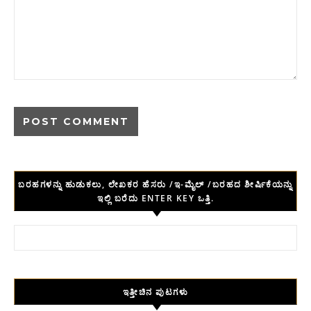
ಬರಹಗಳನ್ನು ಹುಡುಕಲು, ಲೇಖಕರ ಹೆಸರು /ಇ-ಮೈಲ್ /ಬರಹದ ಶೀರ್ಷಿಕೆಯನ್ನು
ಇಲ್ಲಿ ಬರೆದು ENTER KEY ಒತ್ತಿ.
Search for:
ಇತ್ತೀಚಿನ ಪುಟಗಳು