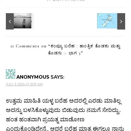
11 Comments on “
ಕಂಪ್ಯೂ ಬರೆಹ : ತಾಂತ್ರಿಕ ತೊಡಕು ಮತ್ತು
ತೊಡಗು :- ಭಾಗ 3
”
ANONYMOUS
SAYS:
JULY 3, 2025 AT 8:07 AM
ಉತ್ತಮ ಮಾಹಿತಿ ಯಳ್ಳ ಬರೆಹ ಅದರಲ್ಲಿ ಎರಡು ಮಾತಿಲ್ಲ
ಅದನ್ನು ಬಳಸಿಕೊಳ್ಳುವುದು ಬಿಡುವುದು ನಮಗೆ ಸೇರಿದ್ದು..
ಹಂತ ಹಂತವಾಗಿ ಪ್ರಯತ್ನ ಮಾಡೋಣ
ಎಂದುಕೊಂಡಿದ್ದೇನೆ.. ಆದರೆ ಬರೆಹ ಮಾತ್ರ ಈಗಲೂ ನಾನು